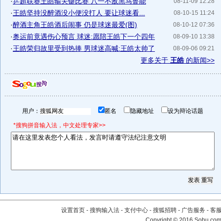
·
乒超联赛王皓输关键比赛 八一不敌黑马鲁能
08-11-09 12:28
·
王皓坚持没醉酒没小便没打人 要让球迷看...
08-10-15 11:24
·
醉酒主角王皓酒后闹事 仍是球迷最爱(图)
08-10-12 07:36
·
奥运前竟遇伤心预言 球迷:愿陪王皓下一个四年
08-09-10 13:38
·
王皓荣归故里受到热捧 男球迷高喊:王皓太帅了
08-09-06 09:21
更多关于
王皓
的新闻>>
用户：
匿名
隐藏地址
设为辩论话题
*搜狗拼音输入法，中文处理专家>>
设置首页
-
搜狗输入法
-
支付中心
-
搜狐招聘
-
广告服务
-
客
Copyright
©
2016 Sohu.com 