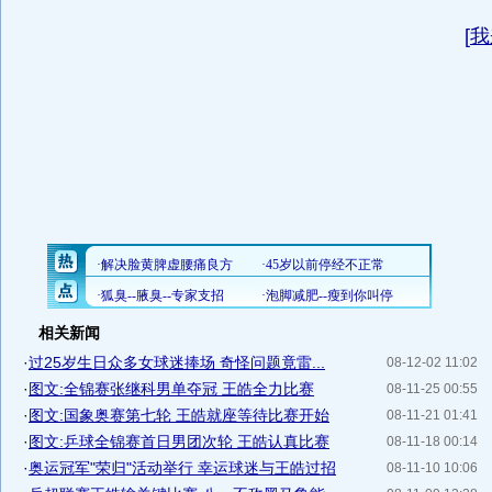
[
我
相关新闻
·
过25岁生日众多女球迷捧场 奇怪问题竟雷...
08-12-02 11:02
·
图文:全锦赛张继科男单夺冠 王皓全力比赛
08-11-25 00:55
·
图文:国象奥赛第七轮 王皓就座等待比赛开始
08-11-21 01:41
·
图文:乒球全锦赛首日男团次轮 王皓认真比赛
08-11-18 00:14
·
奥运冠军"荣归"活动举行 幸运球迷与王皓过招
08-11-10 10:06