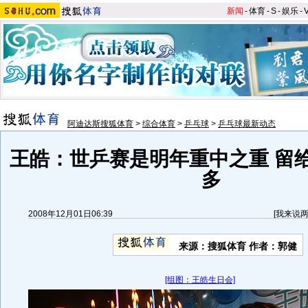
新闻
-
体育
-
S
-
娱乐
-
阿迪达斯搜狐体育
>
综合体育
>
乒乓球
>
乒乓球最新动态
王皓：世乒赛是明年重中之重 留
多
2008年12月01日06:39
[
我来说
来源：搜狐体育 作者：郭健
[组图：王皓生日会]