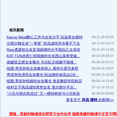
相关新闻
·
Kanye West醉心工作与女友分手 狂追美女模特
08-11-28 09:06
·
汉密尔顿女友"一箩筐" 风流成性同乡看不下去
08-11-04 16:13
·
Rain透露前女友是顶级模特分手因自己太亲切
08-11-03 13:59
·
KAT-TUN赤西仁绯闻模特女友西山茉希受媒...
08-10-28 09:27
·
易建联正牌女友曝光 为乐队主唱兼平面模...
08-08-28 05:31
·
组图:男篮孙悦女友貌美惊人 模特古晨写真照
08-08-20 18:54
·
男篮孙悦漂亮女友曝光 职业模特身高达1米...
08-08-15 16:39
·
组图:男篮孙悦模特女友曝光 曾是舞蹈学院校花
08-08-14 10:40
·
哈利王子风流成性惹怒女友 查尔茜分手后...
07-11-14 10:12
·
"小贝与我也风流过" 又一模特称曾与小贝有染
06-08-04 09:00
更多关于
风流 模特
的新闻>>
搜狐 - 英超利物浦俱乐部官方合作伙伴 独家承建利物浦中文官方网