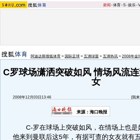
新闻
-
体育
-
S
-
娱乐
-
阿迪达斯搜狐体育
>
国际足球
>
五洲绿茵
>
五洲热讯
>
2008年金
C罗球场潇洒突破如风 情场风流连
女
2008年12月03日13:46
[
我来
来源：海口晚报
C-罗在球场上突破如风，在情场上也是
他来到曼联后这5年，有据可查的女友就有