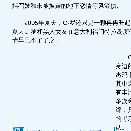
括召妓和未被披露的地下恋情等风流债。
2005年夏天，C-罗还只是一颗冉冉升
夏天C-罗和黑人女友在意大利福门特拉岛度
情早已不了了之。
C-
身边
杰玛
其中
有丰
多次
绵，
的母
认。