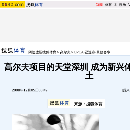
新闻
-
体育
-
S
-
娱乐
-
阿迪达斯搜狐体育
>
高尔夫
>
LPGA·亚巡赛·其他赛事
高尔夫项目的天堂深圳 成为新兴
土
2008年12月05日08:49
[
我来
来源：搜狐体育