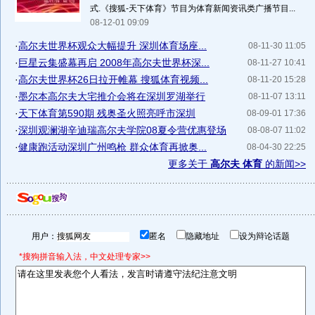
式.《搜狐-天下体育》节目为体育新闻资讯类广播节目...
08-12-01 09:09
·
高尔夫世界杯观众大幅提升 深圳体育场座...
08-11-30 11:05
·
巨星云集盛幕再启 2008年高尔夫世界杯深...
08-11-27 10:41
·
高尔夫世界杯26日拉开帷幕 搜狐体育视频...
08-11-20 15:28
·
墨尔本高尔夫大宅推介会将在深圳罗湖举行
08-11-07 13:11
·
天下体育第590期 残奥圣火照亮呼市深圳
08-09-01 17:36
·
深圳观澜湖辛迪瑞高尔夫学院08夏令营优惠登场
08-08-07 11:02
·
健康跑活动深圳广州鸣枪 群众体育再掀奥...
08-04-30 22:25
更多关于
高尔夫 体育
的新闻>>
用户：
匿名
隐藏地址
设为辩论话题
*搜狗拼音输入法，中文处理专家>>