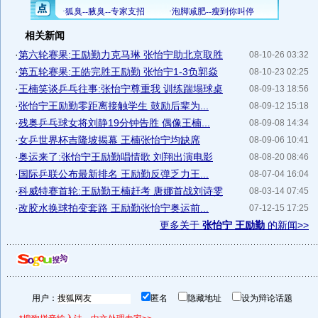
相关新闻
·
第六轮赛果:王励勤力克马琳 张怡宁助北京取胜
08-10-26 03:32
·
第五轮赛果:王皓完胜王励勤 张怡宁1-3负郭焱
08-10-23 02:25
·
王楠笑谈乒乓往事:张怡宁尊重我 训练踹塌球桌
08-09-13 18:56
·
张怡宁王励勤零距离接触学生 鼓励后辈为...
08-09-12 15:18
·
残奥乒乓球女将刘静19分钟告胜 偶像王楠...
08-09-08 14:34
·
女乒世界杯吉隆坡揭幕 王楠张怡宁均缺席
08-09-06 10:41
·
奥运来了:张怡宁王励勤唱情歌 刘翔出演电影
08-08-20 08:46
·
国际乒联公布最新排名 王励勤反弹乏力王...
08-07-04 16:04
·
科威特赛首轮:王励勤王楠赶考 唐娜首战刘诗雯
08-03-14 07:45
·
改胶水换球拍变套路 王励勤张怡宁奥运前...
07-12-15 17:25
更多关于
张怡宁 王励勤
的新闻>>
用户：
匿名
隐藏地址
设为辩论话题