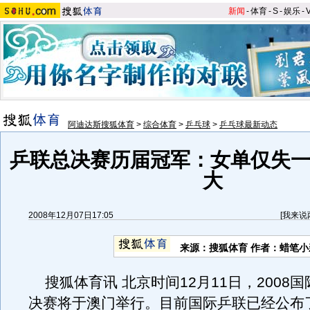
新闻
-
体育
-
S
-
娱乐
-
阿迪达斯搜狐体育
>
综合体育
>
乒乓球
>
乒乓球最新动态
乒联总决赛历届冠军：女单仅失一
大
2008年12月07日17:05
[
我来说
来源：搜狐体育 作者：蜡笔小
搜狐体育讯 北京时间12月11日，2008
决赛将于澳门举行。目前国际乒联已经公布