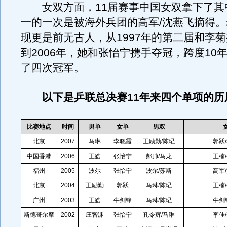
女双方面，11届赛事中国女双拿下了其中
一的一次是被海外兵团的高军/沈燕飞摘得
现更是前无古人，从1997年的第二届和李
到2006年，她和张怡宁携手夺冠，跨度10
了四次冠军。
以下是乒联总决赛11年来四个单项的历
比赛地点
时间
男单
女单
男双
北京
2007
马琳
李晓霞
王励勤/陈玘
郭跃
中国香港
2006
王皓
张怡宁
郝帅/马龙
王楠
福州
2005
波尔
张怡宁
波尔/苏斯
高军
北京
2004
王励勤
郭跃
马琳/陈玘
王楠
广州
2003
王皓
牛剑锋
马琳/陈玘
牛剑
斯德哥尔摩
2002
庄智渊
张怡宁
孔令辉/马琳
李佳