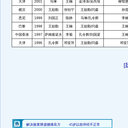
天津
2001
马琳
王楠
金泽洙/吴尚垠
柳智惠
横滨
2000
王励勤
张怡宁
王励勤/闫森
孙晋
悉尼
1999
刘国正
陈静
马琳/孔令辉
李楠
巴黎
1998
王励勤
王楠
王励勤/闫森
王楠
中国香港
1997
萨姆索诺夫
李菊
孔令辉/刘国梁
王楠
天津
1996
孔令辉
邓亚萍
王励勤/闫森
邓亚
[