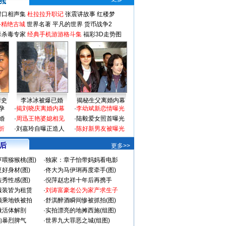
对口相声集
杜拉拉升职记
张震讲故事
红楼梦
-精绝古城
世界名著
平凡的世界
货币战争2
毒杀毒专家
经典手机游游格斗集
福彩3D走势图
情史
李冰冰被爆已婚
揭秘生父离婚内幕
孕
·
揭刘晓庆离婚内幕
·
李幼斌新恋情曝光
婚
·
周迅王艳婆媳相见
·
陆毅爱女照首曝光
折
·
刘嘉玲自曝正造人
·
陈好新男友被曝光
 后
更多>>
喂猕猴桃(图)
·
独家：章子怡带妈妈看电影
好身材(图)
·
佟大为马伊琍再度牵手(图)
秀性感(图)
·
倪萍赵忠祥十年后再携手
服装皆为租赁
·
刘涛富豪老公为家产求生子
颜乘地铁被拍
·
舒淇醉酒瞬间惨被抓拍(图)
做活体解剖
·
实拍漂亮的地摊西施(组图)
的暴烈脾气
·
世界九大罪恶之城(组图)