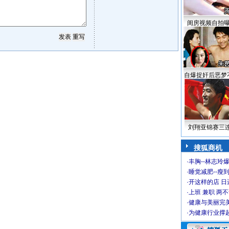
闺房视频自拍
自爆捉奸后恶梦
刘翔亚锦赛三
搜狐商机
·
丰胸--林志玲
·
睡觉减肥--瘦到
·
开这样的店 日进
·
上班 兼职 两
·
健康与美丽完
·
为健康行业撑