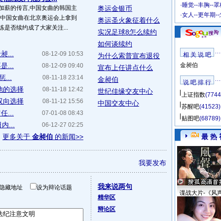
·
睡觉--丰胸--
加薪的传言,中国女曲的韩国主
奥运金银币
·
女人--更年期-
领中国女曲在北京奥运会上拿到
奥运圣火象征着什么
是否续约成了大家关注...
实况足球8怎么续约
如何谈续约
...
08-12-09 10:53
相 关 说 吧
为什么索普宣布退役
...
金昶伯
08-12-09 09:40
宣布上任讲点什么
...
08-11-18 23:14
金昶伯
说 吧 排 行
他的选择
08-11-18 12:42
世纪佳缘交友中心
上证指数
(7744
双向选择
08-11-12 15:56
中国交友中心
苏醒吧
(41523)
...
07-01-08 08:43
贴图吧
(68789)
...
06-12-27 02:25
更多关于
金昶伯
的新闻>>
最 热 
我要发布
我来说两句
隐藏地址
设为辩论话题
谍战大片-《风
精华区
辩论区