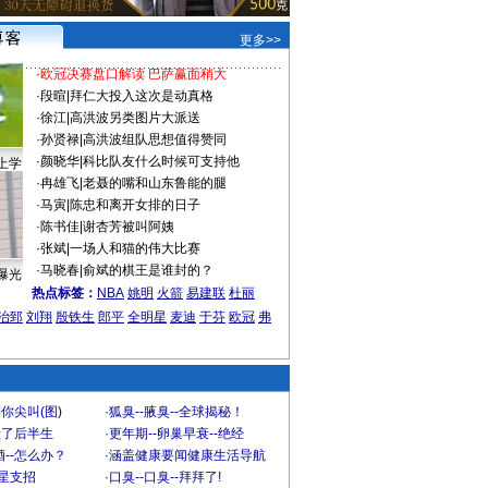
更多>>
·
欧冠决赛盘口解读 巴萨赢面稍大
·
段暄
|
拜仁大投入这次是动真格
·
徐江
|
高洪波另类图片大派送
·
孙贤禄
|
高洪波组队思想值得赞同
·
颜晓华
|
科比队友什么时候可支持他
上学
·
冉雄飞
|
老聂的嘴和山东鲁能的腿
·
马寅
|
陈忠和离开女排的日子
·
陈书佳
|
谢杏芳被叫阿姨
·
张斌
|
一场人和猫的伟大比赛
·
马晓春
|
俞斌的棋王是谁封的？
曝光
热点标签：
NBA
姚明
火箭
易建联
杜丽
治郅
刘翔
殷铁生
郎平
全明星
麦迪
于芬
欧冠
弗
你尖叫(图)
·
狐臭--腋臭--全球揭秘！
毁了后半生
·
更年期--卵巢早衰--绝经
--怎么办？
·
涵盖健康要闻健康生活导航
明星支招
·
口臭--口臭--拜拜了!