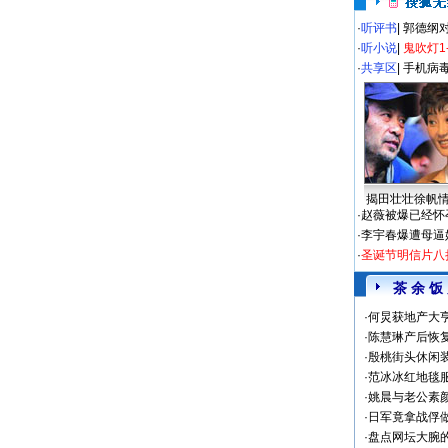
·
听评书
|
郭德纲
·
听小说
|
鬼吹灯1
·
共享区
|
手机病
揭田壮壮徐帆
·
赵薇被爆已经怀
·
李宇春爆遭母逼
·
圣诞节明信片八
茶 余 饭
·
何炅获地产大亨
·
陈慧琳产后恢复
·
殷桃街头休闲装
·
范冰冰红地毯
·
姚晨与老公素
·
日军竟拿战俘
·
盘点网坛大腕