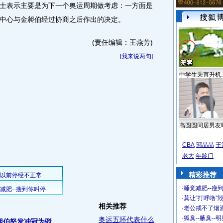
表示主要是为下一个奥运周期做考虑：一方面是
中心与金昶伯经过协商之后作出的决定。
(责任编辑：王燕芳)
[
我来说两句
]
中学生乘直升机
高圆圆同居男友
CBA
郭晶晶
王
老大
年龄门
精彩推荐
·
睡觉减肥--瘦到
·
莫让“打呼噜”
相关推荐
·
老公戒不了烟酒
·
狐臭--腋臭--
奥运五环代表什么
伯怒发冲冠为驳...