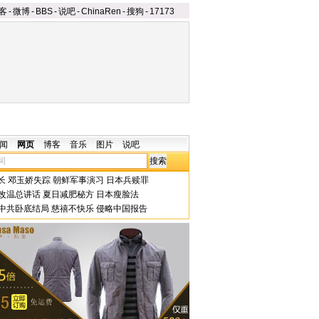
客
-
微博
-
BBS
-
说吧
-
ChinaRen
-
搜狗
-
17173
闻
网页
博客
音乐
图片
说吧
长
邓玉娇失踪
朝鲜军事演习
日本兵赎罪
改温总讲话
夏日减肥秘方
日本瘦脸法
中共卧底结局
慈禧不快乐
侵略中国报告