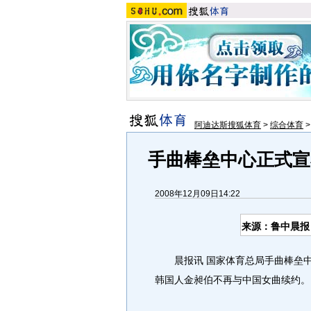
阿迪达斯搜狐体育
>
综合体育
手曲棒垒中心正式宣
2008年12月09日14:22
来源：鲁中晨报
晨报讯 国家体育总局手曲棒垒中
韩国人金昶伯不再与中国女曲续约。