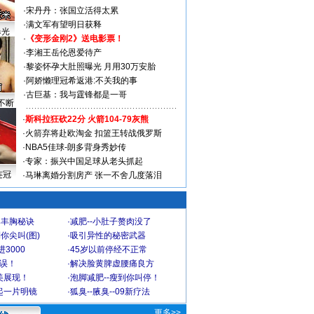
·
宋丹丹：张国立活得太累
·
满文军有望明日获释
曝光
·
《变形金刚2》送电影票！
·
李湘王岳伦恩爱待产
·
黎姿怀孕大肚照曝光 月用30万安胎
·
阿娇懒理冠希返港:不关我的事
·
古巨基：我与霆锋都是一哥
不断
·
斯科拉狂砍22分 火箭104-79灰熊
·
火箭弃将赴欧淘金 扣篮王转战俄罗斯
·
NBA5佳球-朗多背身秀妙传
·
专家：振兴中国足球从老头抓起
连冠
·
马琳离婚分割房产 张一不舍几度落泪
爆丰胸秘诀
·
减肥--小肚子赘肉没了
你尖叫(图)
·
吸引异性的秘密武器
3000
·
45岁以前停经不正常
不误！
·
解决脸黄脾虚腰痛良方
美展现！
·
泡脚减肥--瘦到你叫停！
起一片明镜
·
狐臭--腋臭--09新疗法
更多>>