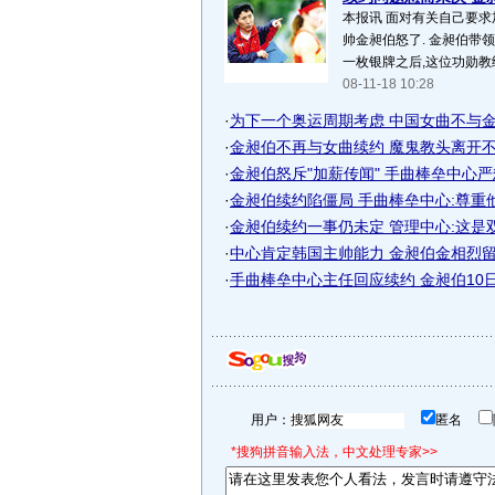
本报讯 面对有关自己要求
帅金昶伯怒了. 金昶伯带
一枚银牌之后,这位功勋教练
08-11-18 10:28
·
为下一个奥运周期考虑 中国女曲不与金昶
·
金昶伯不再与女曲续约 魔鬼教头离开不是
·
金昶伯怒斥"加薪传闻" 手曲棒垒中心严惩
·
金昶伯续约陷僵局 手曲棒垒中心:尊重
·
金昶伯续约一事仍未定 管理中心:这是
·
中心肯定韩国主帅能力 金昶伯金相烈留任
·
手曲棒垒中心主任回应续约 金昶伯10日内
用户：
匿名
*搜狗拼音输入法，中文处理专家>>