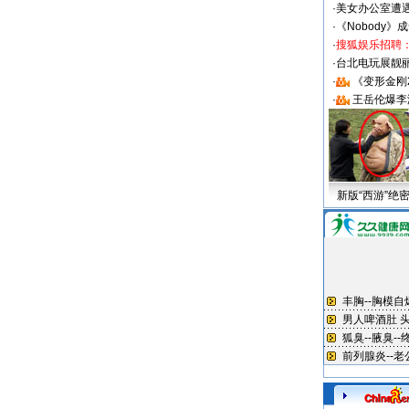
·
美女办公室遭
·
《Nobody》
·
搜狐娱乐招聘
·
台北电玩展靓丽S
·
《变形金刚
·
王岳伦爆李
新版“西游”绝