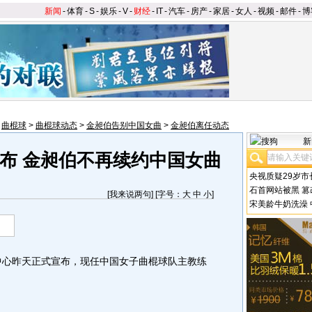
新闻
-
体育
-
S
-
娱乐
-
V
-
财经
-
IT
-
汽车
-
房产
-
家居
-
女人
-
视频
-
邮件
-
博
>
曲棍球
>
曲棍球动态
>
金昶伯告别中国女曲
>
金昶伯离任动态
新
布 金昶伯不再续约中国女曲
央视质疑29岁市
石首网站被黑
篡
[
我来说两句
] [字号：
大
中
小
]
宋美龄牛奶洗澡
心昨天正式宣布，现任中国女子曲棍球队主教练