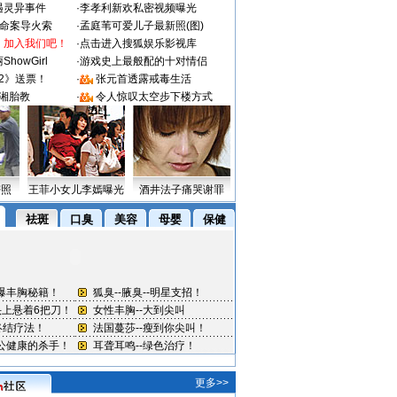
遇灵异事件
·
李孝利新欢私密视频曝光
成命案导火索
·
孟庭苇可爱儿子最新照(图)
：加入我们吧！
·
点击进入搜狐娱乐影视库
howGirl
·
游戏史上最般配的十对情侣
2》送票！
·
张元首透露戒毒生活
湘胎教
·
令人惊叹太空步下楼方式
密照
王菲小女儿李嫣曝光
酒井法子痛哭谢罪
更多>>