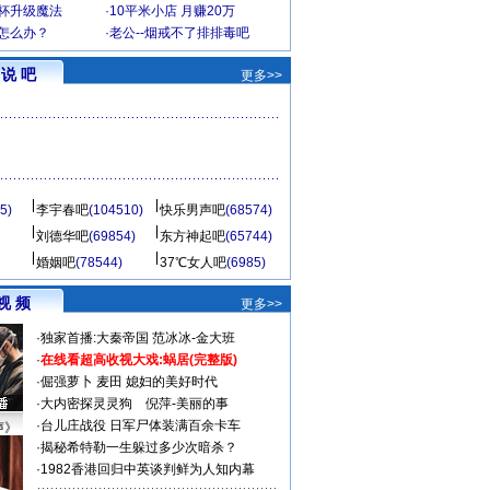
罩杯升级魔法
·
10平米小店 月赚20万
-怎么办？
·
老公--烟戒不了排排毒吧
说 吧
更多>>
5)
李宇春吧
(104510)
快乐男声吧
(68574)
刘德华吧
(69854)
东方神起吧
(65744)
婚姻吧
(78544)
37℃女人吧
(6985)
视 频
更多>>
·
独家首播:大秦帝国
范冰冰-金大班
·
在线看超高收视大戏:
蜗居(完整版)
·
倔强萝卜
麦田
媳妇的美好时代
·
大内密探灵灵狗
倪萍-美丽的事
·
台儿庄战役 日军尸体装满百余卡车
声》
·
揭秘希特勒一生躲过多少次暗杀？
·
1982香港回归中英谈判鲜为人知内幕