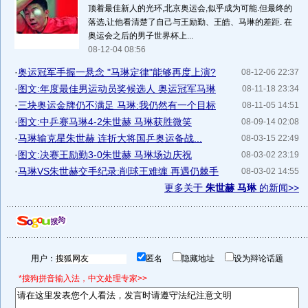
顶着最佳新人的光环,北京奥运会,似乎成为可能.但最终的
落选,让他看清楚了自己与王励勤、王皓、马琳的差距. 在
奥运会之后的男子世界杯上...
08-12-04 08:56
·
奥运冠军手握一悬念 "马琳定律"能够再度上演?
08-12-06 22:37
·
图文:年度最佳男运动员奖候选人 奥运冠军马琳
08-11-18 23:34
·
三块奥运金牌仍不满足 马琳:我仍然有一个目标
08-11-05 14:51
·
图文:中乒赛马琳4-2朱世赫 马琳获胜微笑
08-09-14 02:08
·
马琳输克星朱世赫 连折大将国乒奥运备战...
08-03-15 22:49
·
图文:决赛王励勤3-0朱世赫 马琳场边庆祝
08-03-02 23:19
·
马琳VS朱世赫交手纪录:削球王难缠 再遇仍棘手
08-03-02 14:55
更多关于
朱世赫 马琳
的新闻>>
用户：
匿名
隐藏地址
设为辩论话题
*搜狗拼音输入法，中文处理专家>>