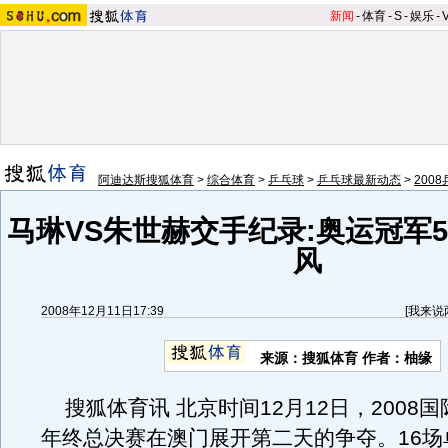
新闻
-
体育
-
S
-
娱乐
-
阿迪达斯搜狐体育
>
综合体育
>
乒乓球
>
乒乓球最新动态
>
200
马琳VS朱世赫交手纪录:奥运冠军
风
2008年12月11日17:39
[
我来说
来源：搜狐体育 作者：柚缘
搜狐体育讯 北京时间12月12日，2008
年终总决赛在澳门展开第二天的争夺。16场