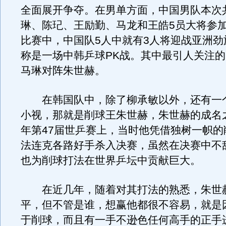
全面展开争夺。在男单方面，中国男队本次
琳、陈玘、王励勤、马龙和王皓5员大将参
比赛中，中国队5人中就有3人将迎战亚洲劲
称是一场中韩乒球PK战。其中最引人关注
马琳对阵朱世赫。
在韩国队中，除了柳承敏以外，还有一
小视，那就是削球王朱世赫，朱世赫的成名之
年第47届世乒赛上，当时他凭借独树一帜的
法连克各路好手杀入决赛，虽然在决赛中不
也为削球打法在世界乒坛中贡献巨大。
在近几年，随着对其打法的熟悉，朱世
平，但不管是谁，想赢他都很不容易，就是
于削球，而且有一手不逊色任何高手的正手