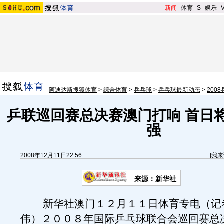
新闻
-
体育
-
S
-
娱乐
-
阿迪达斯搜狐体育
>
综合体育
>
乒乓球
>
乒乓球最新动态
>
200
乒联巡回赛总决赛澳门打响 首日
强
2008年12月11日22:56
[
我来
来源：新华社
新华社澳门１２月１１日体育专电（记
伟）２００８年国际乒乓球联合会巡回赛总