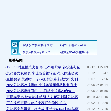
相关新闻
·
12日14时直播总决赛:陈玘VS柳承敏 郭跃遇考验
08-12-11 22:09
·
总决赛女双签表:李佳薇首轮轮空 冯天薇遇劲敌
08-12-10 18:47
·
直播实录:关键时一传不稳 总决赛末战女排失利
08-07-13 12:56
·
NBA总决赛收视指南 央视奥运频道将恢复直播
08-06-05 05:14
·
NBA总决赛肃穆回归 6.6日起央视等20台恢...
08-06-04 06:56
·
直播实录:科比大发神威 湖人力斩马刺进总决赛
08-05-30 11:46
·
正在视频直播CBA总决赛辽宁盼盼-广东
08-02-17 19:28
·
总决赛女单再演一姐大战 张怡宁4-0横扫李佳薇
07-12-15 17:15