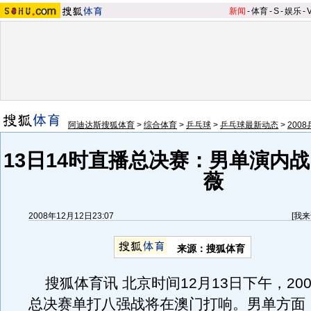
新闻
-
体育
-
S
-
娱乐
-
阿迪达斯搜狐体育
>
综合体育
>
乒乓球
>
乒乓球最新动态
>
200
13日14时直播总决赛：男单演内战
薇
2008年12月12日23:07
[
我来
来源：搜狐体育
搜狐体育讯 北京时间12月13日下午，20
总决赛单打八强战将在澳门打响。男单方面