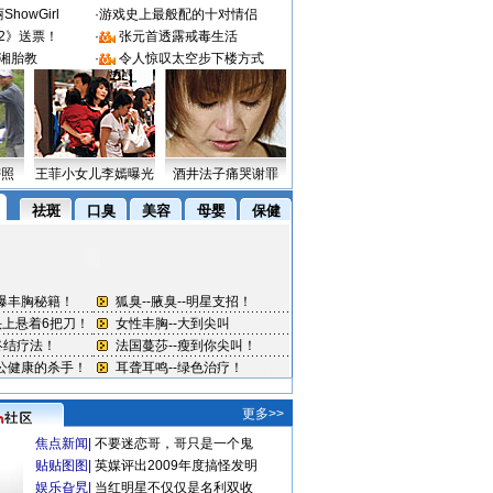
howGirl
·
游戏史上最般配的十对情侣
2》送票！
·
张元首透露戒毒生活
湘胎教
·
令人惊叹太空步下楼方式
密照
王菲小女儿李嫣曝光
酒井法子痛哭谢罪
更多>>
焦点新闻
|
不要迷恋哥，哥只是一个鬼
贴贴图图
|
英媒评出2009年度搞怪发明
娱乐旮旯
|
当红明星不仅仅是名利双收