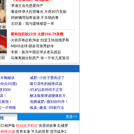
·
李湘王岳伦恩爱待产
·
黎姿怀孕大肚照曝光 月用30万安胎
·
阿娇懒理冠希返港:不关我的事
·
古巨基：我与霆锋都是一哥
不断
·
斯科拉狂砍22分 火箭104-79灰熊
·
火箭弃将赴欧淘金 扣篮王转战俄罗斯
·
NBA5佳球-朗多背身秀妙传
·
专家：振兴中国足球从老头抓起
连冠
·
马琳离婚分割房产 张一不舍几度落泪
爆丰胸秘诀
·
减肥--小肚子赘肉没了
你尖叫(图)
·
吸引异性的秘密武器
3000
·
45岁以前停经不正常
不误！
·
解决脸黄脾虚腰痛良方
美展现！
·
泡脚减肥--瘦到你叫停！
起一片明镜
·
狐臭--腋臭--09新疗法
更多>>
对口相声集
杜拉拉升职记
张震讲故事
红楼梦
-精绝古城
世界名著
平凡的世界
货币战争2