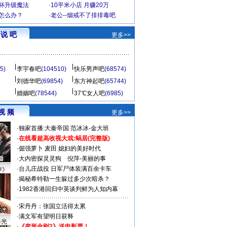
罩杯升级魔法
·
10平米小店 月赚20万
-怎么办？
·
老公--烟戒不了排排毒吧
说 吧
更多>>
5)
李宇春吧
(104510)
快乐男声吧
(68574)
刘德华吧
(69854)
东方神起吧
(65744)
婚姻吧
(78544)
37℃女人吧
(6985)
视 频
更多>>
·
独家首播:大秦帝国
范冰冰-金大班
·
在线看超高收视大戏:
蜗居(完整版)
·
倔强萝卜
麦田
媳妇的美好时代
·
大内密探灵灵狗
倪萍-美丽的事
·
台儿庄战役 日军尸体装满百余卡车
声》
·
揭秘希特勒一生躲过多少次暗杀？
·
1982香港回归中英谈判鲜为人知内幕
·
宋丹丹：张国立活得太累
·
满文军有望明日获释
曝光
·
《变形金刚2》送电影票！