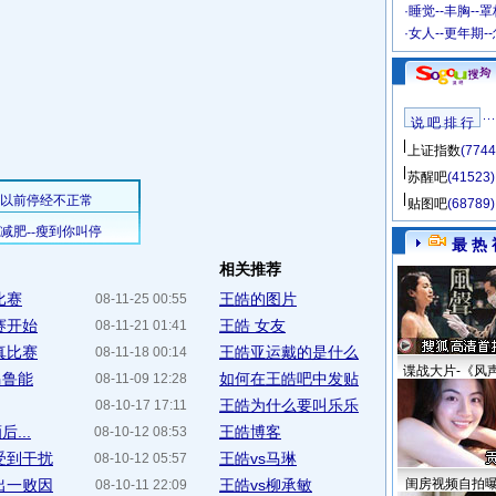
·
睡觉--丰胸--
·
女人--更年期-
说 吧 排 行
上证指数
(7744
苏醒吧
(41523)
贴图吧
(68789)
最 热 
相关推荐
比赛
王皓的图片
08-11-25 00:55
赛开始
王皓 女友
08-11-21 01:41
真比赛
王皓亚运戴的是什么
08-11-18 00:14
谍战大片-《风
马鲁能
如何在王皓吧中发贴
08-11-09 12:28
王皓为什么要叫乐乐
08-10-17 17:11
...
王皓博客
08-10-12 08:53
受到干扰
王皓vs马琳
08-10-12 05:57
出一败因
王皓vs柳承敏
闺房视频自拍
08-10-11 22:09