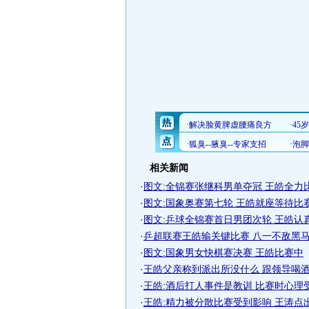
相关新闻
·
图文:全锦赛张继科男单夺冠 王皓全力
·
图文:国象奥赛第七轮 王皓就座等待比
·
图文:乒球全锦赛首日男团次轮 王皓认
·
乒超联赛王皓输关键比赛 八一不敌黑
·
图文:国象男女快棋赛决赛 王皓比赛中
·
王皓父亲称到派出所没什么 跟领导喝酒后
·
王皓:酒后打人事件是教训 比赛时心理
·
王皓:精力被分散比赛受到影响 王涛点