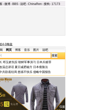
客
-
微博
-
BBS
-
说吧
-
ChinaRen
-
搜狗
-
17173
皓4-0梅兹
闻
网页
博客
音乐
图片
说吧
长
邓玉娇失踪
朝鲜军事演习
日本兵赎罪
改温总讲话
夏日减肥秘方
日本瘦脸法
中共卧底结局
慈禧不快乐
侵略中国报告