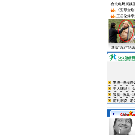
·
台北电玩展靓丽S
·
《变形金刚
·
王岳伦爆李
新版“西游”绝