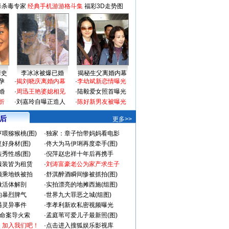
毒杀毒专家
经典手机游游格斗集
福彩3D走势图
情史
李冰冰被爆已婚
揭秘生父离婚内幕
孕
·
揭刘晓庆离婚内幕
·
李幼斌新恋情曝光
婚
·
周迅王艳婆媳相见
·
陆毅爱女照首曝光
折
·
刘嘉玲自曝正造人
·
陈好新男友被曝光
 后
更多>>
喂猕猴桃(图)
·
独家：章子怡带妈妈看电影
好身材(图)
·
佟大为马伊琍再度牵手(图)
秀性感(图)
·
倪萍赵忠祥十年后再携手
服装皆为租赁
·
刘涛富豪老公为家产求生子
颜乘地铁被拍
·
舒淇醉酒瞬间惨被抓拍(图)
做活体解剖
·
实拍漂亮的地摊西施(组图)
的暴烈脾气
·
世界九大罪恶之城(组图)
遇灵异事件
·
李孝利新欢私密视频曝光
成命案导火索
·
孟庭苇可爱儿子最新照(图)
：加入我们吧！
·
点击进入搜狐娱乐影视库