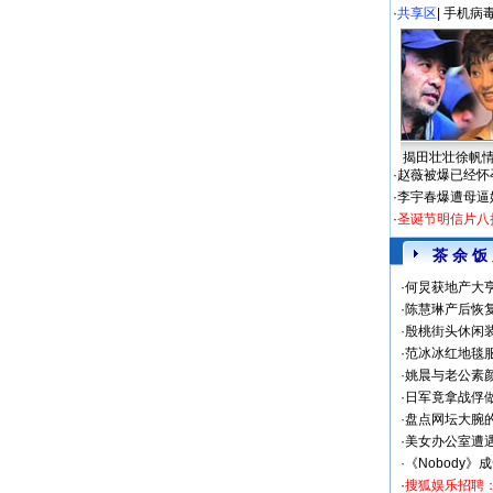
·
共享区
|
手机病
揭田壮壮徐帆
·
赵薇被爆已经怀
·
李宇春爆遭母逼
·
圣诞节明信片八
茶 余 饭
·
何炅获地产大亨
·
陈慧琳产后恢复
·
殷桃街头休闲装
·
范冰冰红地毯
·
姚晨与老公素
·
日军竟拿战俘
·
盘点网坛大腕
·
美女办公室遭
·
《Nobody》
·
搜狐娱乐招聘