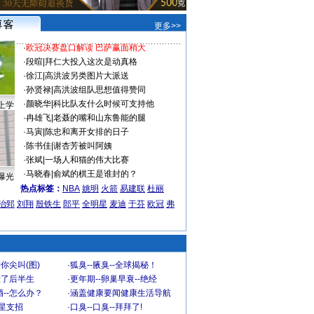
更多>>
·
欧冠决赛盘口解读 巴萨赢面稍大
·
段暄
|
拜仁大投入这次是动真格
·
徐江
|
高洪波另类图片大派送
·
孙贤禄
|
高洪波组队思想值得赞同
·
颜晓华
|
科比队友什么时候可支持他
上学
·
冉雄飞
|
老聂的嘴和山东鲁能的腿
·
马寅
|
陈忠和离开女排的日子
·
陈书佳
|
谢杏芳被叫阿姨
·
张斌
|
一场人和猫的伟大比赛
·
马晓春
|
俞斌的棋王是谁封的？
曝光
热点标签：
NBA
姚明
火箭
易建联
杜丽
治郅
刘翔
殷铁生
郎平
全明星
麦迪
于芬
欧冠
弗
你尖叫(图)
·
狐臭--腋臭--全球揭秘！
毁了后半生
·
更年期--卵巢早衰--绝经
--怎么办？
·
涵盖健康要闻健康生活导航
明星支招
·
口臭--口臭--拜拜了!