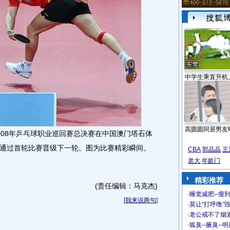
中学生乘直升机
高圆圆同居男友
2008年乒乓球职业巡回赛总决赛在中国澳门塔石体
通过首轮比赛晋级下一轮。图为比赛精彩瞬间。
CBA
郭晶晶
王
老大
年龄门
精彩推荐
(责任编辑：马克杰)
·
睡觉减肥--瘦到
[
我来说两句
]
·
莫让“打呼噜”
·
老公戒不了烟酒
·
狐臭--腋臭--