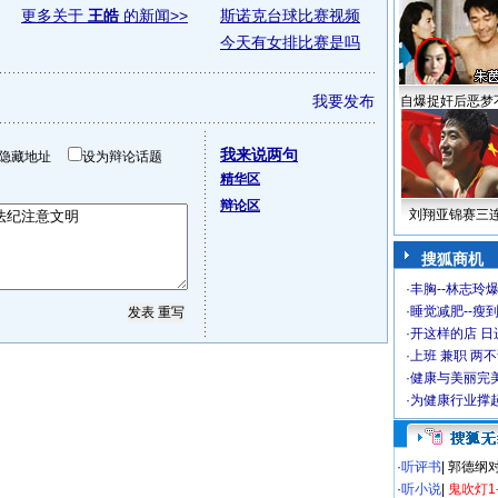
更多关于
王皓
的新闻>>
斯诺克台球比赛视频
今天有女排比赛是吗
我要发布
自爆捉奸后恶梦
我来说两句
隐藏地址
设为辩论话题
精华区
辩论区
刘翔亚锦赛三
搜狐商机
·
丰胸--林志玲
·
睡觉减肥--瘦到
·
开这样的店 日进
·
上班 兼职 两
·
健康与美丽完
·
为健康行业撑
·
听评书
|
郭德纲
·
听小说
|
鬼吹灯1