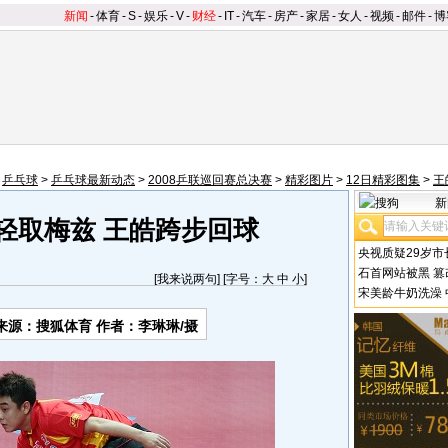
新闻
-
体育
-
S
-
娱乐
-
V
-
财经
-
IT
-
汽车
-
房产
-
家居
-
女人
-
视频
-
邮件
-
博
>
乒乓球
>
乒乓球最新动态
>
2008乒联巡回赛总决赛
>
精彩图片
>
12日精彩图集
>
王
新
0轻取梅兹 王皓跨步回球
央视质疑29岁市
石首网站被黑
篡
[
我来说两句
] [字号：
大
中
小
]
宋美龄牛奶洗澡
来源：搜狐体育 作者：李琳琳/摄