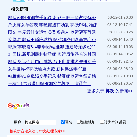
相关新闻
·
郭跃VS帖雅娜交手记录:郭跃三胜一负占据优势
08-12-11 20:36
·
总决赛女单签表:李晓霞遇韩劲敌 郭跃PK帖雅娜
08-12-10 17:41
·
图文:年度最佳女运动员奖候选人 奥运冠军郭跃
08-11-27 20:26
·
姜华珺:郭跃不适应球拍 帖雅娜称翻盘赢在心态
08-09-14 15:40
·
郭跃/李晓霞3-4姜华珺/帖雅娜 遭逆转无缘冠军
08-09-14 15:03
·
刘国栋:新规则最利帖雅娜 奥运后旅游首选韩国
08-09-14 00:52
·
郭跃:奥运会让自己成熟 放下世界排名去拼对手
08-09-13 22:45
·
女乒世界杯郭跃输冯天薇 新科奥运季军遭...
08-09-08 08:10
·
帖雅娜VS金暻娥交手记录:帖亚娜奥运空留遗憾
08-09-07 19:30
·
王楠4-1击败港姐帖雅娜将与郭跃上演辽宁...
08-08-21 20:57
更多关于
郭跃
的新闻>>
用户：
匿名
隐藏地址
设为辩论话题
*搜狗拼音输入法，中文处理专家>>