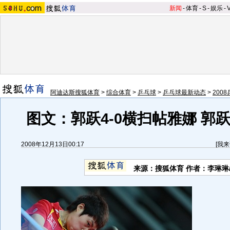
新闻
-
体育
-
S
-
娱乐
-
阿迪达斯搜狐体育
>
综合体育
>
乒乓球
>
乒乓球最新动态
>
200
图文：郭跃4-0横扫帖雅娜 郭
2008年12月13日00:17
[
我来
来源：搜狐体育 作者：李琳琳