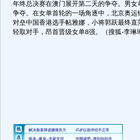
年终总决赛在澳门展开第二天的争夺。男女
争夺。在女单首轮的一场角逐中，北京奥运
对垒中国香港选手帖雅娜，小将郭跃最终直落
轻取对手，昂首晋级女单8强。（搜狐-李琳