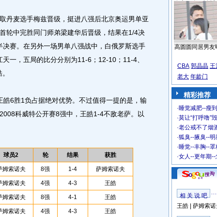
丹麦选手梅兹晋级，挺进八强后北京奥运男单亚
首轮中完胜同门师弟梁建华后晋级，结果在1/4决
单半决赛。在另外一场男单八强战中，白俄罗斯选手
高圆圆同居男友
一，五局的比分分别为11-6；12-10；11-4、
CBA
郭晶晶
王
皓。
老大
年龄门
精彩推荐
皓6胜1负占据绝对优势。不过值得一提的是，输
·
睡觉减肥--瘦到
008科威特公开赛8强中，王皓1-4不敌老萨。以
·
莫让“打呼噜”
·
老公戒不了烟酒
·
狐臭--腋臭--
·
睡觉--丰胸--
球员2
轮
结果
获胜
·
女人--更年期-
萨姆索诺夫
8强
1-4
萨姆索诺夫
萨姆索诺夫
4强
4-3
王皓
相 关 说 吧
萨姆索诺夫
8强
4-1
王皓
王皓
|
萨姆索诺
萨姆索诺夫
4强
4-3
王皓