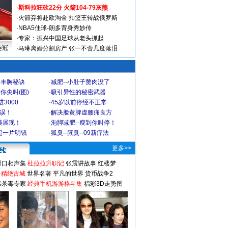
·
斯科拉狂砍22分 火箭104-79灰熊
·
火箭弃将赴欧淘金 扣篮王转战俄罗斯
·
NBA5佳球-朗多背身秀妙传
·
专家：振兴中国足球从老头抓起
连冠
·
马琳离婚分割房产 张一不舍几度落泪
爆丰胸秘诀
·
减肥--小肚子赘肉没了
你尖叫(图)
·
吸引异性的秘密武器
3000
·
45岁以前停经不正常
不误！
·
解决脸黄脾虚腰痛良方
美展现！
·
泡脚减肥--瘦到你叫停！
起一片明镜
·
狐臭--腋臭--09新疗法
更多>>
对口相声集
杜拉拉升职记
张震讲故事
红楼梦
-精绝古城
世界名著
平凡的世界
货币战争2
毒杀毒专家
经典手机游游格斗集
福彩3D走势图