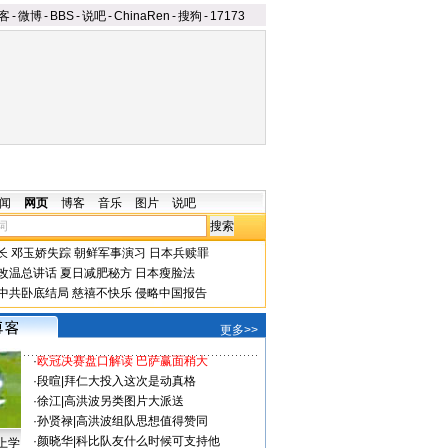
客
-
微博
-
BBS
-
说吧
-
ChinaRen
-
搜狗
-
17173
闻
网页
博客
音乐
图片
说吧
长
邓玉娇失踪
朝鲜军事演习
日本兵赎罪
改温总讲话
夏日减肥秘方
日本瘦脸法
中共卧底结局
慈禧不快乐
侵略中国报告
更多>>
·
欧冠决赛盘口解读 巴萨赢面稍大
·
段暄
|
拜仁大投入这次是动真格
·
徐江
|
高洪波另类图片大派送
·
孙贤禄
|
高洪波组队思想值得赞同
·
颜晓华
|
科比队友什么时候可支持他
上学