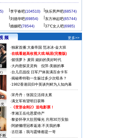
5)
李宇春吧
(104510)
快乐男声吧
(68574)
刘德华吧
(69854)
东方神起吧
(65744)
婚姻吧
(78544)
37℃女人吧
(6985)
视 频
更多>>
·
独家首播:大秦帝国
范冰冰-金大班
·
在线看超高收视大戏:
蜗居(完整版)
·
倔强萝卜
麦田
媳妇的美好时代
·
大内密探灵灵狗
倪萍-美丽的事
·
台儿庄战役 日军尸体装满百余卡车
声》
·
揭秘希特勒一生躲过多少次暗杀？
·
1982香港回归中英谈判鲜为人知内幕
·
宋丹丹：张国立活得太累
·
满文军有望明日获释
曝光
·
《变形金刚2》送电影票！
·
李湘王岳伦恩爱待产
·
黎姿怀孕大肚照曝光 月用30万安胎
·
阿娇懒理冠希返港:不关我的事
·
古巨基：我与霆锋都是一哥
不断