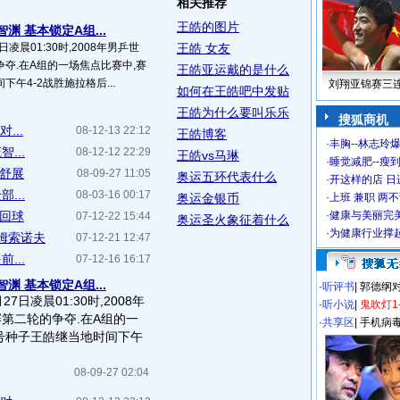
相关推荐
王皓的图片
渊 基本锁定A组...
日凌晨01:30时,2008年男乒世
王皓 女友
夺.在A组的一场焦点比赛中,赛
王皓亚运戴的是什么
午4-2战胜施拉格后...
刘翔亚锦赛三
如何在王皓吧中发贴
王皓为什么要叫乐乐
搜狐商机
...
08-12-13 22:12
王皓博客
·
丰胸--林志玲
...
08-12-12 22:29
王皓vs马琳
·
睡觉减肥--瘦到
姿舒展
08-09-27 11:05
奥运五环代表什么
·
开这样的店 日进
...
08-03-16 00:17
奥运金银币
·
上班 兼职 两
力回球
·
健康与美丽完
07-12-22 15:44
奥运圣火象征着什么
·
为健康行业撑
萨姆索诺夫
07-12-21 12:47
...
07-12-16 16:17
渊 基本锁定A组...
·
听评书
|
郭德纲
27日凌晨01:30时,2008年
·
听小说
|
鬼吹灯1
第二轮的争夺.在A组的一
·
共享区
|
手机病
号种子王皓继当地时间下午
08-09-27 02:04