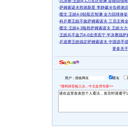
·
总决赛-王皓4-1力克庄智渊 晋级四强将对
·
萨姆索诺夫胜德新星 李静爆冷负师弟庄智
·
图文:王皓4-0轻取庄智渊 全力回球身
·
科乒赛王皓不敌萨姆索诺夫 三员主将全部
·
图文:王皓4-3险胜萨姆索诺夫 王皓大
·
王皓兵不血刃4-0击溃高宁 半决赛战
·
乒巡赛王皓搞定萨姆索诺夫 中国选手提前
更多关
用户：
匿名
*搜狗拼音输入法，中文处理专家>>