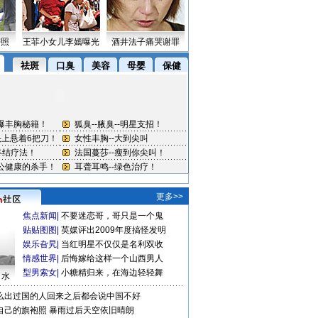
密照
王菲小女儿李嫣曝光
酒井法子痛哭谢罪
更多>>
焦点新闻
|
不要迷恋哥，哥只是一个鬼
贴贴图图
|
英媒评出2009年度搞怪发明
娱乐旮旯
|
当红明星不仅仅是名利双收
情感世界
|
后悔嫁给这样一个山西男人
型男索女
|
小糖精归来，在海边轻轻舞
口水
么出过国的人回来之后都会说中国不好
自己的旗袍照
暴雨过后天空依旧晴朗