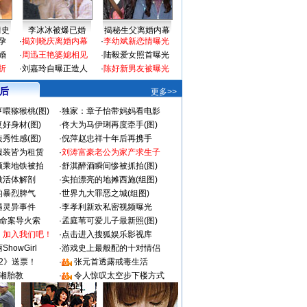
情史
李冰冰被爆已婚
揭秘生父离婚内幕
孕
·
揭刘晓庆离婚内幕
·
李幼斌新恋情曝光
婚
·
周迅王艳婆媳相见
·
陆毅爱女照首曝光
折
·
刘嘉玲自曝正造人
·
陈好新男友被曝光
 后
更多>>
喂猕猴桃(图)
·
独家：章子怡带妈妈看电影
好身材(图)
·
佟大为马伊琍再度牵手(图)
秀性感(图)
·
倪萍赵忠祥十年后再携手
服装皆为租赁
·
刘涛富豪老公为家产求生子
颜乘地铁被拍
·
舒淇醉酒瞬间惨被抓拍(图)
做活体解剖
·
实拍漂亮的地摊西施(组图)
的暴烈脾气
·
世界九大罪恶之城(组图)
遇灵异事件
·
李孝利新欢私密视频曝光
成命案导火索
·
孟庭苇可爱儿子最新照(图)
：加入我们吧！
·
点击进入搜狐娱乐影视库
howGirl
·
游戏史上最般配的十对情侣
2》送票！
·
张元首透露戒毒生活
湘胎教
·
令人惊叹太空步下楼方式