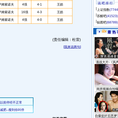
说 吧 排 行
萨姆索诺夫
4强
4-1
王皓
上证指数
(7744
萨姆索诺夫
16强
4-3
王皓
苏醒吧
(41523)
萨姆索诺夫
4强
4-0
王皓
贴图吧
(68789)
最 热 
(责任编辑：杜雷)
[
我来说两句
]
谍战大片-《风
闺房视频自拍
自爆捉奸后恶梦