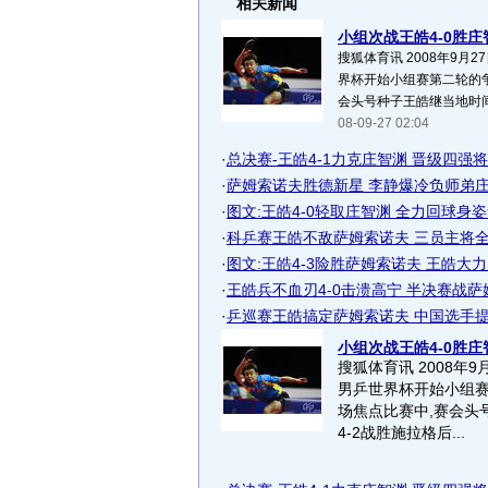
相关新闻
小组次战王皓4-0胜庄智
搜狐体育讯 2008年9月27
界杯开始小组赛第二轮的争
会头号种子王皓继当地时间下
08-09-27 02:04
·
总决赛-王皓4-1力克庄智渊 晋级四强将对
·
萨姆索诺夫胜德新星 李静爆冷负师弟庄智
·
图文:王皓4-0轻取庄智渊 全力回球身
·
科乒赛王皓不敌萨姆索诺夫 三员主将全部
·
图文:王皓4-3险胜萨姆索诺夫 王皓大
·
王皓兵不血刃4-0击溃高宁 半决赛战
·
乒巡赛王皓搞定萨姆索诺夫 中国选手提前
小组次战王皓4-0胜庄智
搜狐体育讯 2008年9月
男乒世界杯开始小组赛
场焦点比赛中,赛会头
4-2战胜施拉格后...