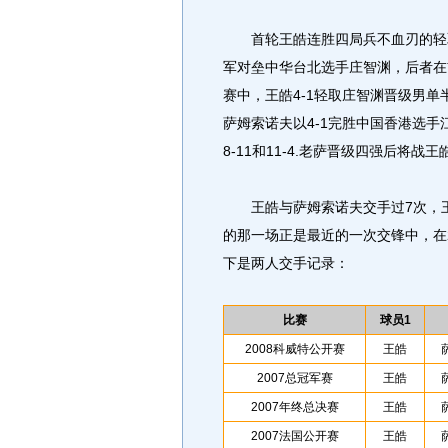
首轮王皓连胜四局兵不血刃的轻取
军对垒中华台北选手庄智渊，后者在
赛中，王皓4-1轻取庄智渊晋级男
萨姆索诺夫以4-1完胜中国香港选手江天
8-11和11-4.老萨晋级四强后将战王
王皓与萨姆索诺夫交手过7次，王
的那一场正是最近的一次交锋中，在2
下是两人交手记录：
比赛
球员1
2008科威特公开赛
王皓
2007总冠军赛
王皓
2007年终总决赛
王皓
2007法国公开赛
王皓