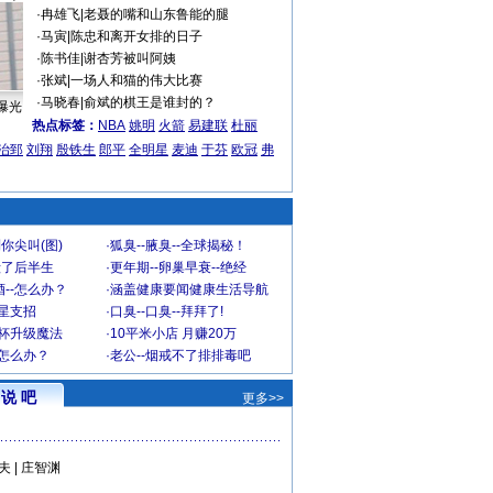
·
冉雄飞
|
老聂的嘴和山东鲁能的腿
·
马寅
|
陈忠和离开女排的日子
·
陈书佳
|
谢杏芳被叫阿姨
·
张斌
|
一场人和猫的伟大比赛
·
马晓春
|
俞斌的棋王是谁封的？
曝光
热点标签：
NBA
姚明
火箭
易建联
杜丽
治郅
刘翔
殷铁生
郎平
全明星
麦迪
于芬
欧冠
弗
你尖叫(图)
·
狐臭--腋臭--全球揭秘！
毁了后半生
·
更年期--卵巢早衰--绝经
--怎么办？
·
涵盖健康要闻健康生活导航
明星支招
·
口臭--口臭--拜拜了!
罩杯升级魔法
·
10平米小店 月赚20万
-怎么办？
·
老公--烟戒不了排排毒吧
说 吧
更多>>
夫
|
庄智渊