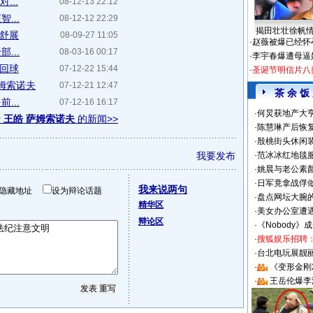
...
08-12-13 22:12
...
08-12-12 22:29
揭田壮壮徐帆
姿舒展
08-09-27 11:05
·
赵薇被爆已经怀
...
08-03-16 00:17
·
李宇春爆遭母逼
力回球
07-12-22 15:44
·
圣诞节明信片八
萨姆索诺夫
07-12-21 12:47
茶 余 饭
...
07-12-16 16:17
·
何炅获地产大亨
于
王皓 萨姆索诺夫
的新闻>>
·
陈慧琳产后恢复
·
殷桃街头休闲装
我要发布
·
范冰冰红地毯
·
姚晨与老公素
·
日军竟拿战俘
我来说两句
隐藏地址
设为辩论话题
·
盘点网坛大腕
精华区
·
美女办公室遭
辩论区
·
《Nobody》
·
搜狐娱乐招聘
·
台北电玩展靓丽S
·
《变形金刚
·
王岳伦爆李