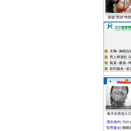
新版“西游”绝
每天在吞别人
漂在海外
|
为什
型男索女
|
晒晒