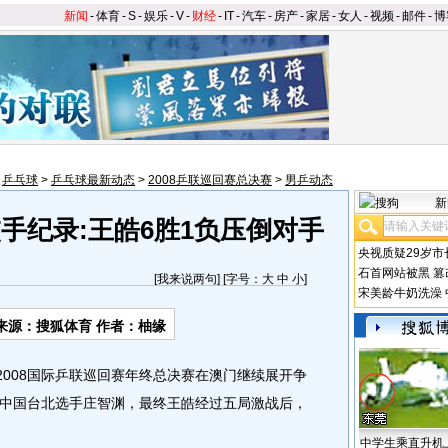
新闻
-
体育
-
S
-
娱乐
-
V
-
财经
-
IT
-
汽车
-
房产
-
家居
-
女人
-
视频
-
邮件
-
博
>
乒乓球
>
乒乓球最新动态
>
2008乒联巡回赛总决赛
>
男乒动态
新
手纪录:王皓6胜1负压倒对手
央视质疑29岁市
石首网站被黑
篡
[
我来说两句
] [字号：
大
中
小
]
宋美龄牛奶洗澡
来源：搜狐体育 作者：柚缘
2008国际乒联巡回赛年终总决赛在澳门继续展开争
中国台北选手庄智渊，最终王皓经过五局激战后，
中学生乘直升机