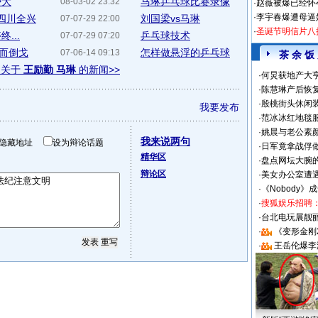
势大
马琳乒乓球比赛录像
08-03-02 23:32
·
赵薇被爆已经怀
·
李宇春爆遭母逼
取四川全兴
刘国梁vs马琳
07-07-29 22:00
·
圣诞节明信片八
...
乒乓球技术
07-07-29 07:20
勤而倒戈
怎样做悬浮的乒乓球
07-06-14 09:13
茶 余 饭
多关于
王励勤 马琳
的新闻>>
·
何炅获地产大亨
·
陈慧琳产后恢复
·
殷桃街头休闲装
我要发布
·
范冰冰红地毯
·
姚晨与老公素
我来说两句
隐藏地址
设为辩论话题
·
日军竟拿战俘
精华区
·
盘点网坛大腕
辩论区
·
美女办公室遭
·
《Nobody》
·
搜狐娱乐招聘
·
台北电玩展靓丽S
·
《变形金刚
·
王岳伦爆李