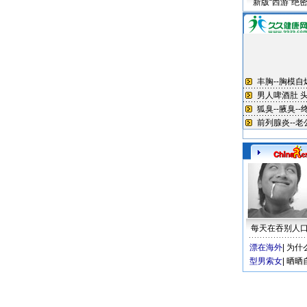
新版“西游”绝
每天在吞别人
漂在海外
|
为什
型男索女
|
晒晒