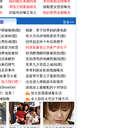
孕
·
揭刘晓庆离婚内幕
·
李幼斌新恋情曝光
婚
·
周迅王艳婆媳相见
·
陆毅爱女照首曝光
折
·
刘嘉玲自曝正造人
·
陈好新男友被曝光
 后
更多>>
喂猕猴桃(图)
·
独家：章子怡带妈妈看电影
好身材(图)
·
佟大为马伊琍再度牵手(图)
秀性感(图)
·
倪萍赵忠祥十年后再携手
服装皆为租赁
·
刘涛富豪老公为家产求生子
颜乘地铁被拍
·
舒淇醉酒瞬间惨被抓拍(图)
做活体解剖
·
实拍漂亮的地摊西施(组图)
的暴烈脾气
·
世界九大罪恶之城(组图)
遇灵异事件
·
李孝利新欢私密视频曝光
成命案导火索
·
孟庭苇可爱儿子最新照(图)
：加入我们吧！
·
点击进入搜狐娱乐影视库
howGirl
·
游戏史上最般配的十对情侣
2》送票！
·
张元首透露戒毒生活
湘胎教
·
令人惊叹太空步下楼方式