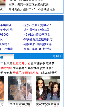
·
专家：振兴中国足球从老头抓起
连冠
·
马琳离婚分割房产 张一不舍几度落泪
爆丰胸秘诀
·
减肥--小肚子赘肉没了
你尖叫(图)
·
吸引异性的秘密武器
3000
·
45岁以前停经不正常
不误！
·
解决脸黄脾虚腰痛良方
美展现！
·
泡脚减肥--瘦到你叫停！
起一片明镜
·
狐臭--腋臭--09新疗法
更多>>
对口相声集
杜拉拉升职记
张震讲故事
红楼梦
-精绝古城
世界名著
平凡的世界
货币战争2
毒杀毒专家
经典手机游游格斗集
福彩3D走势图
情史
李冰冰被爆已婚
揭秘生父离婚内幕