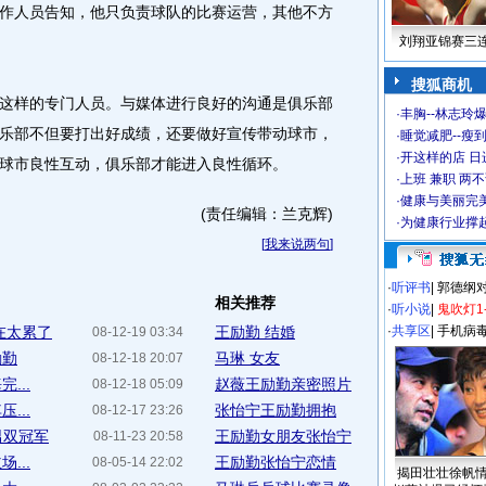
作人员告知，他只负责球队的比赛运营，其他不方
刘翔亚锦赛三
搜狐商机
样的专门人员。与媒体进行良好的沟通是俱乐部
·
丰胸--林志玲
乐部不但要打出好成绩，还要做好宣传带动球市，
·
睡觉减肥--瘦到
·
开这样的店 日进
球市良性互动，俱乐部才能进入良性循环。
·
上班 兼职 两
·
健康与美丽完
(责任编辑：兰克辉)
·
为健康行业撑
[
我来说两句
]
·
听评书
|
郭德纲
相关推荐
·
听小说
|
鬼吹灯1
在太累了
王励勤 结婚
·
共享区
|
手机病
08-12-19 03:34
励勤
马琳 女友
08-12-18 20:07
...
赵薇王励勤亲密照片
08-12-18 05:09
...
张怡宁王励勤拥抱
08-12-17 23:26
男双冠军
王励勤女朋友张怡宁
08-11-23 20:58
...
王励勤张怡宁恋情
08-05-14 22:02
揭田壮壮徐帆