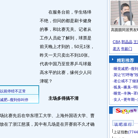
在服务台前，学生络绎
不绝，但问的都是刷卡健身
的事，和比赛无关。记者从
高圆圆同居男友
工作人员处了解到，球票是
CBA
郭晶晶
王
前天晚上才到的，50元1张，
老大
年龄门
昨天一天只卖出不到10张。
精彩推荐
代表中国乃至世界乒乓球最
·
睡觉减肥--瘦到
高水平的比赛，缘何少人问
·
莫让“打呼噜”
津呢？
·
老公戒不了烟酒
·
狐臭--腋臭--
·
睡觉--丰胸--
主场多得搞不清
·
女人--更年期-
比赛先后在华东理工大学、上海外国语大学、曹
放在了浙江慈溪，其中有几场是在开赛前不久才确
说 吧 排 行
上证指数
(7744