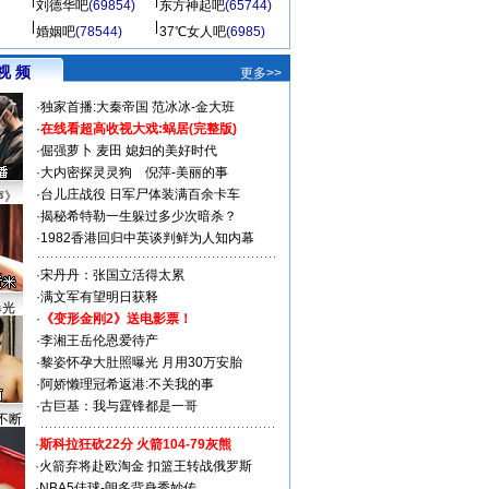
刘德华吧
(69854)
东方神起吧
(65744)
婚姻吧
(78544)
37℃女人吧
(6985)
视 频
更多>>
·
独家首播:大秦帝国
范冰冰-金大班
·
在线看超高收视大戏:
蜗居(完整版)
·
倔强萝卜
麦田
媳妇的美好时代
·
大内密探灵灵狗
倪萍-美丽的事
·
台儿庄战役 日军尸体装满百余卡车
声》
·
揭秘希特勒一生躲过多少次暗杀？
·
1982香港回归中英谈判鲜为人知内幕
·
宋丹丹：张国立活得太累
·
满文军有望明日获释
曝光
·
《变形金刚2》送电影票！
·
李湘王岳伦恩爱待产
·
黎姿怀孕大肚照曝光 月用30万安胎
·
阿娇懒理冠希返港:不关我的事
·
古巨基：我与霆锋都是一哥
不断
·
斯科拉狂砍22分 火箭104-79灰熊
·
火箭弃将赴欧淘金 扣篮王转战俄罗斯
·
NBA5佳球-朗多背身秀妙传