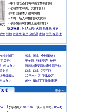
·
冉雄飞
|
老聂的嘴和山东鲁能的腿
·
马寅
|
陈忠和离开女排的日子
·
陈书佳
|
谢杏芳被叫阿姨
·
张斌
|
一场人和猫的伟大比赛
·
马晓春
|
俞斌的棋王是谁封的？
曝光
热点标签：
NBA
姚明
火箭
易建联
杜丽
治郅
刘翔
殷铁生
郎平
全明星
麦迪
于芬
欧冠
弗
你尖叫(图)
·
狐臭--腋臭--全球揭秘！
毁了后半生
·
更年期--卵巢早衰--绝经
--怎么办？
·
涵盖健康要闻健康生活导航
明星支招
·
口臭--口臭--拜拜了!
罩杯升级魔法
·
10平米小店 月赚20万
-怎么办？
·
老公--烟戒不了排排毒吧
说 吧
更多>>
5)
李宇春吧
(104510)
快乐男声吧
(68574)