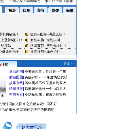
密照
王菲小女儿李嫣曝光
酒井法子痛哭谢罪
更多>>
焦点新闻
|
不要迷恋哥，哥只是一个鬼
贴贴图图
|
英媒评出2009年度搞怪发明
娱乐旮旯
|
当红明星不仅仅是名利双收
情感世界
|
后悔嫁给这样一个山西男人
型男索女
|
小糖精归来，在海边轻轻舞
口水
么出过国的人回来之后都会说中国不好
自己的旗袍照
暴雨过后天空依旧晴朗