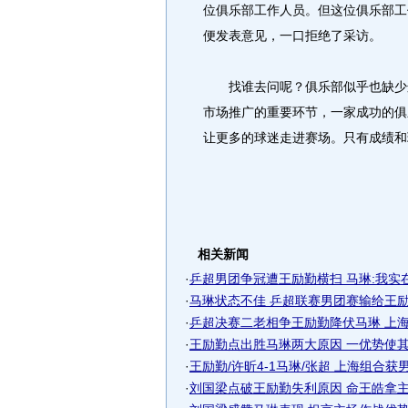
位俱乐部工作人员。但这位俱乐部工
便发表意见，一口拒绝了采访。
找谁去问呢？俱乐部似乎也缺少这
市场推广的重要环节，一家成功的俱
让更多的球迷走进赛场。只有成绩和
相关新闻
·
乒超男团争冠遭王励勤横扫 马琳:我实
·
马琳状态不佳 乒超联赛男团赛输给王
·
乒超决赛二老相争王励勤降伏马琳 上海完
·
王励勤点出胜马琳两大原因 一优势使其压
·
王励勤/许昕4-1马琳/张超 上海组合获
·
刘国梁点破王励勤失利原因 命王皓拿主场