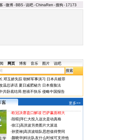
客
-
微博
-
BBS
-
说吧
-
ChinaRen
-
搜狗
-
17173
闻
网页
博客
音乐
图片
说吧
长
邓玉娇失踪
朝鲜军事演习
日本兵赎罪
改温总讲话
夏日减肥秘方
日本瘦脸法
中共卧底结局
慈禧不快乐
侵略中国报告
更多>>
·
欧冠决赛盘口解读 巴萨赢面稍大
·
段暄
|
拜仁大投入这次是动真格
·
徐江
|
高洪波另类图片大派送
·
孙贤禄
|
高洪波组队思想值得赞同
·
颜晓华
|
科比队友什么时候可支持他
上学