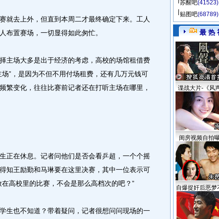
苏醒吧
(41523)
贴图吧
(68789)
就去上外，但直到本周二才最终确定下来。工人
最 热 
人布置赛场，一切显得如此匆忙。
主场大多是出于经济的考虑，高校的场馆租借费
主场”，是因为不但不用付场租费，还有几万元钱可
频繁变化，往往比赛前记者还在打听主场在哪里，
谍战大片-《风
闺房视频自拍
正在休息。记者问他们是否会看乒超，一个个摇
得知王励勤和马琳要在这里决赛，其中一位表示可
放在高校里的比赛，不会是那么高档次的吧？”
自爆捉奸后恶梦
生也不知道？带着疑问，记者很想问问现场的一