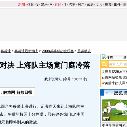
新闻
-
体育
-
S
-
娱乐
-
V
-
财经
-
IT
-
汽车
-
房产
-
家居
-
女人
-
视频
-
邮件
-
博
>
乒乓球
>
乒乓球最新动态
>
2008乒乓球超级联赛
>
男乒动态
新
对决 上海队主场竟门庭冷落
央视质疑29岁市
石首网站被黑
篡
[
我来说两句
] [字号：
大
中
小
]
宋美龄牛奶洗澡
：解放网-解放日报
二回合将移师上海进行。记者昨天来到上海队的主
市。午后的校园十分静谧，只有健身馆门口“中国
预示着即将到来的激战。
中学生乘直升机