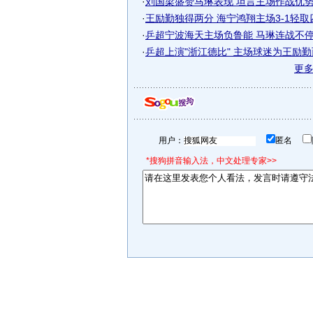
·
刘国梁盛赞马琳表现 坦言主场作战优
·
王励勤独得两分 海宁鸿翔主场3-1轻
·
乒超宁波海天主场负鲁能 马琳连战不停终
·
乒超上演"浙江德比" 主场球迷为王励
更
用户：
匿名
*搜狗拼音输入法，中文处理专家>>