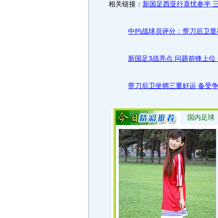
相关链接：
新国足西亚行喜忧参半 
中约战球员评分：带刀后卫显
新国足3战亮点:问题前锋上位
带刀后卫坐拥三重好运 备受