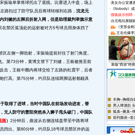
宋振瑜单掌将球托出了底线。比赛进入中盘，场上
·
美女办公室遭
·
《Nobody》
非左路扣过了防守队员后将球转移到右路，
沈龙元
·
搜狐娱乐招聘
内刘健的左脚后折射入网，但是助理裁判举旗示意
·
台北电玩展靓丽S
·
《变形金刚
滨在禁区弧顶处的远射被对方5号球员用身体挡了
·
王岳伦爆李
禁区左侧一脚劲射，宋振瑜提前封住了射门角度。
飞。第73分钟，黄博文替下了刘健，王栋被推至前
新版“西游”绝
反击，王栋中圈内将球交给了左路的杜震宇，后者
炮打高。第75分钟，约旦队连续两脚远射都颇具
终于取得了进球，当时中国队在前场发动进攻，替
，无人防守的曹阳突然杀入狮子甩头破门，中国队
视频
）
2分钟后，曲波从右侧连续盘带至中路将球
员挡出。第80分钟，约旦队18号球员禁区外的远