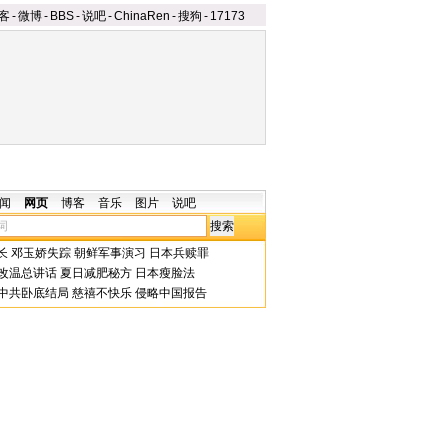
客
-
微博
-
BBS
-
说吧
-
ChinaRen
-
搜狗
-
17173
闻
网页
博客
音乐
图片
说吧
长
邓玉娇失踪
朝鲜军事演习
日本兵赎罪
改温总讲话
夏日减肥秘方
日本瘦脸法
中共卧底结局
慈禧不快乐
侵略中国报告