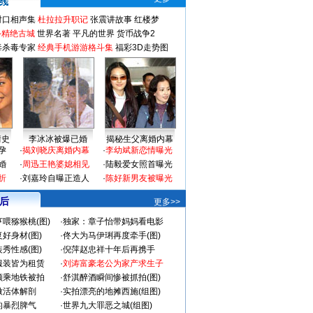
对口相声集
杜拉拉升职记
张震讲故事
红楼梦
-精绝古城
世界名著
平凡的世界
货币战争2
毒杀毒专家
经典手机游游格斗集
福彩3D走势图
情史
李冰冰被爆已婚
揭秘生父离婚内幕
孕
·
揭刘晓庆离婚内幕
·
李幼斌新恋情曝光
婚
·
周迅王艳婆媳相见
·
陆毅爱女照首曝光
折
·
刘嘉玲自曝正造人
·
陈好新男友被曝光
 后
更多>>
喂猕猴桃(图)
·
独家：章子怡带妈妈看电影
好身材(图)
·
佟大为马伊琍再度牵手(图)
秀性感(图)
·
倪萍赵忠祥十年后再携手
服装皆为租赁
·
刘涛富豪老公为家产求生子
颜乘地铁被拍
·
舒淇醉酒瞬间惨被抓拍(图)
做活体解剖
·
实拍漂亮的地摊西施(组图)
的暴烈脾气
·
世界九大罪恶之城(组图)