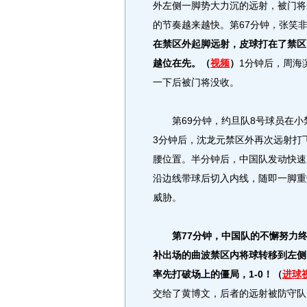
外左侧一脚势大力沉的远射，被门将
的节奏越来越快。第67分钟，张笑
在禁区外起脚远射，皮球打在了禁区
越位在先。（
视频
）
1分钟后，周海
一下后被门将没收。
第69分钟，约旦队8号球员在小
3分钟后，沈龙元禁区外再次远射打
腰位置。半分钟后，中国队发动快速
沿边线带球后切入内线，随即一脚重
威胁。
第77分钟，中国队的不懈努力
补出场的曲波禁区内将球转移到左侧
率先打破场上的僵局，1-0！（
进球
交给了黄博文，后者的远射被防守队