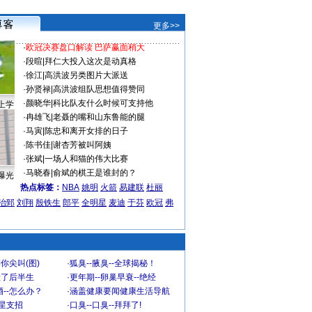
更多>>
·
欧冠决赛盘口解读 巴萨赢面稍大
·
段暄
|
拜仁大投入这次是动真格
·
徐江
|
高洪波另类图片大派送
·
孙贤禄
|
高洪波组队思想值得赞同
·
颜晓华
|
科比队友什么时候可支持他
上学
·
冉雄飞
|
老聂的嘴和山东鲁能的腿
·
马寅
|
陈忠和离开女排的日子
·
陈书佳
|
谢杏芳被叫阿姨
·
张斌
|
一场人和猫的伟大比赛
·
马晓春
|
俞斌的棋王是谁封的？
曝光
热点标签：
NBA
姚明
火箭
易建联
杜丽
治郅
刘翔
殷铁生
郎平
全明星
麦迪
于芬
欧冠
弗
你尖叫(图)
·
狐臭--腋臭--全球揭秘！
毁了后半生
·
更年期--卵巢早衰--绝经
--怎么办？
·
涵盖健康要闻健康生活导航
明星支招
·
口臭--口臭--拜拜了!