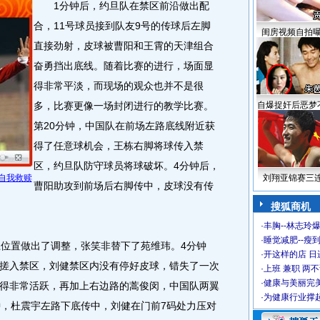
1分钟后，约旦队在禁区前沿做出配
合，11号球员接到队友9号的传球后左脚
闺房视频自拍
直接劲射，皮球被曹阳和王霄的天津组合
奋勇挡出底线。随着比赛的进行，场面显
得非常平淡，而现场的观众也并不是很
多，比赛更像一场封闭进行的教学比赛。
自爆捉奸后恶梦
第20分钟，中国队在前场左路底线附近获
得了任意球机会，王栋右脚将球传入禁
区，约旦队防守球员将球破坏。4分钟后，
自我救赎
刘翔亚锦赛三
曹阳助攻到前场后右脚传中，皮球没有传
搜狐商机
·
丰胸--林志玲
·
睡觉减肥--瘦到
位置做出了调整，张笑非替下了苑维玮。4分钟
·
开这样的店 日进
搓入禁区，刘健禁区内没有停好皮球，错失了一次
·
上班 兼职 两
·
健康与美丽完
得非常活跃，再加上右边路的蒿俊闵，中国队两翼
·
为健康行业撑
钟，杜震宇左路下底传中，刘健在门前7码处力压对