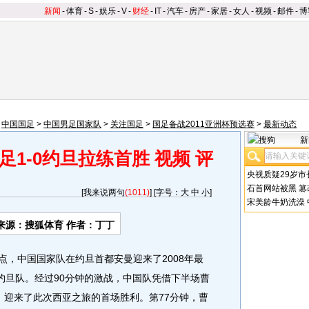
新闻
-
体育
-
S
-
娱乐
-
V
-
财经
-
IT
-
汽车
-
房产
-
家居
-
女人
-
视频
-
邮件
-
博
>
中国国足
>
中国男足国家队
>
关注国足
>
国足备战2011亚洲杯预选赛
>
最新动态
新
足1-0约旦拉练首胜
视频
评
央视质疑29岁市
石首网站被黑
篡
[
我来说两句
(1011)
] [字号：
大
中
小
]
宋美龄牛奶洗澡
来源：搜狐体育 作者：丁丁
3点，中国国家队在约旦首都安曼迎来了2008年最
约旦队。经过90分钟的激战，中国队凭借下半场曹
，迎来了此次西亚之旅的首场胜利。第77分钟，曹