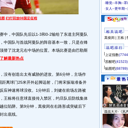
·
睡觉--丰胸--
·
女人--更年期-
组图
幻灯回放08国足征程
相 关 说 吧
，中国队先后以1-3和0-2输给了东道主阿曼队
蒿俊闵
|
王栋
|
，中国队与首战阿曼队的阵容基本一致，只是在锋
说 吧 排 行
顶替了沈龙元右中场的位置。本场比赛是由巴勒斯
上证指数
(7744
了解最新热点
苏醒吧
(41523)
贴图吧
(68789)
没有创造出太有威胁的进攻。第6分钟，主场作
最 热 
围距离球门25米开外起脚远射，门将宋振瑜准备并
反应神速将球没收。1分钟后，刘健在前场左路被
，王栋将任意球直接传入禁区，约旦队后防线集体
越位陷阱。第9分钟，蒿俊闵在右路形成突破后下
谍战大片-《风
封出底线。