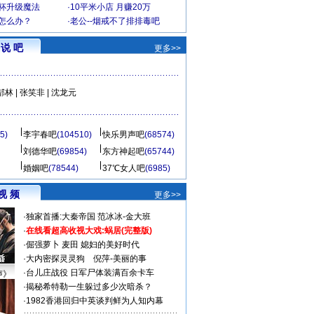
罩杯升级魔法
·
10平米小店 月赚20万
-怎么办？
·
老公--烟戒不了排排毒吧
说 吧
更多>>
郜林
|
张笑非
|
沈龙元
5)
李宇春吧
(104510)
快乐男声吧
(68574)
刘德华吧
(69854)
东方神起吧
(65744)
婚姻吧
(78544)
37℃女人吧
(6985)
视 频
更多>>
·
独家首播:大秦帝国
范冰冰-金大班
·
在线看超高收视大戏:
蜗居(完整版)
·
倔强萝卜
麦田
媳妇的美好时代
·
大内密探灵灵狗
倪萍-美丽的事
·
台儿庄战役 日军尸体装满百余卡车
声》
·
揭秘希特勒一生躲过多少次暗杀？
·
1982香港回归中英谈判鲜为人知内幕