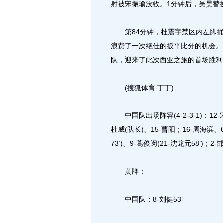
射被宋振瑜没收。1分钟后，吴昊替
第84分钟，杜震宇禁区内左脚捅射
浪费了一次绝佳的扳平比分的机会。
队，迎来了此次西亚之旅的首场胜利
(搜狐体育 丁丁)
中国队出场阵容(4-2-3-1)：12-宋
杜威(队长)、15-曹阳；16-周海滨、6-
73’)、9-蒿俊闵(21-沈龙元58’)；2-郜林
黄牌：
中国队：8-刘健53’