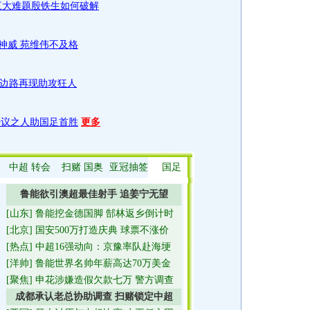
三大难题殷铁生如何破解
神威 苑维伟不及格
 边路再现助攻狂人
争议之人助国足首胜
更多