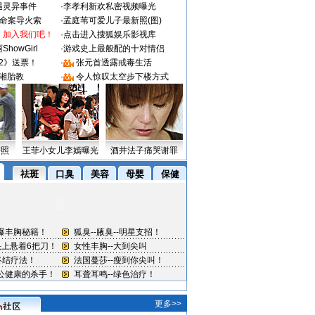
遇灵异事件
·
李孝利新欢私密视频曝光
成命案导火索
·
孟庭苇可爱儿子最新照(图)
：加入我们吧！
·
点击进入搜狐娱乐影视库
howGirl
·
游戏史上最般配的十对情侣
2》送票！
·
张元首透露戒毒生活
湘胎教
·
令人惊叹太空步下楼方式
密照
王菲小女儿李嫣曝光
酒井法子痛哭谢罪
更多>>