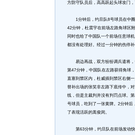
方防守队员后，高高跃起头球攻门，
1分钟后，约旦队8号球员在中圈
42分钟，杜震宇在前场左路角球区
同时也给了中国队一个前场任意球机
都没有处理好。经过一分钟的伤停补
易边再战，双方纷纷调兵遣将，中
第47分钟，中国队在左路获得角球
直塞到禁区内，杜威插到禁区右侧一
替补出场的张笑非左路下底传中，对
线，但是主裁判并没有判罚点球。第
号球员，吃到了一张黄牌。2分钟后
了表现活跃的蒿俊闵。
第63分钟，约旦队在前场发动快速