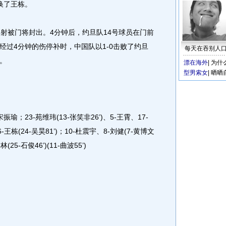
换了王栋。
被门将封出。4分钟后，约旦队14号球员在门前
经过4分钟的伤停补时，中国队以1-0击败了约旦
每天在吞别人
。
漂在海外
|
为什
型男索女
|
晒晒
振瑜；23-苑维玮(13-张笑非26’)、5-王霄、17-
王栋(24-吴昊81’)；10-杜震宇、8-刘健(7-黄博文
(25-石俊46’)(11-曲波55’)