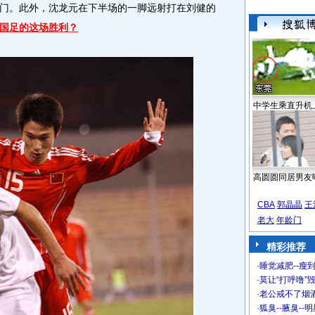
门。此外，沈龙元在下半场的一脚远射打在刘健的
国足的这场胜利？
中学生乘直升机
高圆圆同居男友
CBA
郭晶晶
王
老大
年龄门
精彩推荐
·
睡觉减肥--瘦到
·
莫让“打呼噜”
·
老公戒不了烟酒
·
狐臭--腋臭--