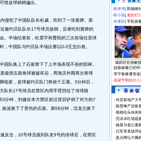
可惜皮球稍稍偏出。
·
听评书
|
郭德纲
·
听小说
|
鬼吹灯1
内侵犯了中国队队长杜威，吃到了一张黄牌。第
·
共享区
|
手机病
附近被约旦队队长17号球员放倒，后者吃到黄牌的
会。半场结束前，杜震宇和曹阳的三次前场任意球
时，中国队与约旦队半场比赛以0-0互交白卷。
揭田壮壮徐帆
国队换上了石俊替下了上半场表现不俗的郜林。
·
赵薇被爆已经怀
，蒿俊闵左路角球被破坏后，周海滨外围再次将球
·
李宇春爆遭母逼
·
圣诞节明信片八
脚低射，皮球被约旦队门将侯个正着。3分钟后，
方队长17号球员在禁区内用手臂挡住了传球路
茶 余 饭
53分钟，刘健在本方禁区前沿背后铲倒了对方的7
·
何炅获地产大亨
·
陈慧琳产后恢复
，曲波换下了受伤的石俊。第58分钟，沈龙元换下
·
殷桃街头休闲装
·
范冰冰红地毯
·
姚晨与老公素
·
日军竟拿战俘
反击，10号球员接到队友9号的传球后，在禁区
·
盘点网坛大腕