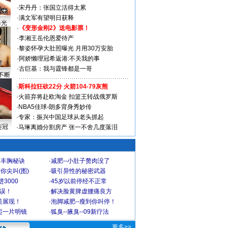
·
宋丹丹：张国立活得太累
·
满文军有望明日获释
曝光
·
《变形金刚2》送电影票！
·
李湘王岳伦恩爱待产
·
黎姿怀孕大肚照曝光 月用30万安胎
·
阿娇懒理冠希返港:不关我的事
·
古巨基：我与霆锋都是一哥
不断
·
斯科拉狂砍22分 火箭104-79灰熊
·
火箭弃将赴欧淘金 扣篮王转战俄罗斯
·
NBA5佳球-朗多背身秀妙传
·
专家：振兴中国足球从老头抓起
连冠
·
马琳离婚分割房产 张一不舍几度落泪
爆丰胸秘诀
·
减肥--小肚子赘肉没了
你尖叫(图)
·
吸引异性的秘密武器
3000
·
45岁以前停经不正常
不误！
·
解决脸黄脾虚腰痛良方
美展现！
·
泡脚减肥--瘦到你叫停！
起一片明镜
·
狐臭--腋臭--09新疗法
更多>>