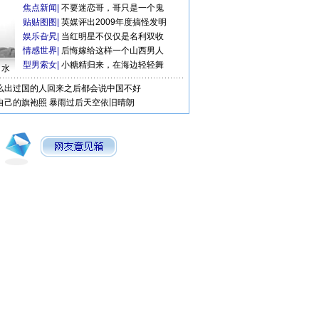
焦点新闻
|
不要迷恋哥，哥只是一个鬼
贴贴图图
|
英媒评出2009年度搞怪发明
娱乐旮旯
|
当红明星不仅仅是名利双收
情感世界
|
后悔嫁给这样一个山西男人
型男索女
|
小糖精归来，在海边轻轻舞
口水
么出过国的人回来之后都会说中国不好
自己的旗袍照
暴雨过后天空依旧晴朗