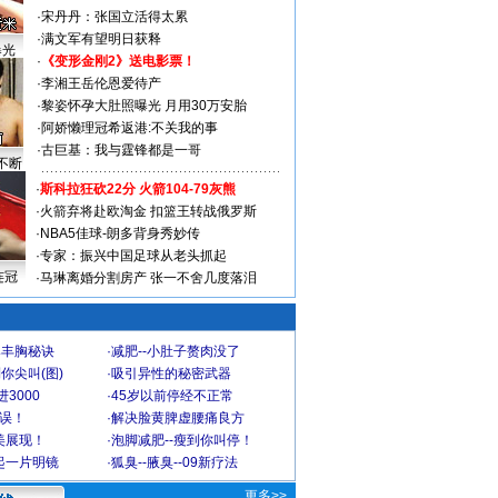
·
宋丹丹：张国立活得太累
·
满文军有望明日获释
曝光
·
《变形金刚2》送电影票！
·
李湘王岳伦恩爱待产
·
黎姿怀孕大肚照曝光 月用30万安胎
·
阿娇懒理冠希返港:不关我的事
·
古巨基：我与霆锋都是一哥
不断
·
斯科拉狂砍22分 火箭104-79灰熊
·
火箭弃将赴欧淘金 扣篮王转战俄罗斯
·
NBA5佳球-朗多背身秀妙传
·
专家：振兴中国足球从老头抓起
连冠
·
马琳离婚分割房产 张一不舍几度落泪
爆丰胸秘诀
·
减肥--小肚子赘肉没了
你尖叫(图)
·
吸引异性的秘密武器
3000
·
45岁以前停经不正常
不误！
·
解决脸黄脾虚腰痛良方
美展现！
·
泡脚减肥--瘦到你叫停！
起一片明镜
·
狐臭--腋臭--09新疗法
更多>>