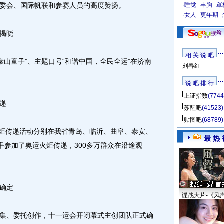
委会、国际帆联和参赛人员的高度赞扬。
·
睡觉--丰胸--
·
女人--更年期-
揭晓
相 关 说 吧
山童子”、主题口号“和谐中国，全民全运”在济南
刘春红
说 吧 排 行
上证指数
(7744
递
苏醒吧
(41523)
贴图吧
(68789)
炬传递活动分别在我省青岛、临沂、曲阜、泰安、
最 热 
手参加了奥运火炬传递，300多万群众在沿途观
确定
谍战大片-《风
、委托创作，十一运会开闭幕式主创团队正式确