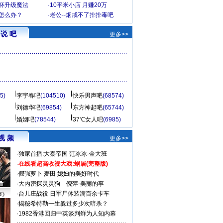
罩杯升级魔法
·
10平米小店 月赚20万
-怎么办？
·
老公--烟戒不了排排毒吧
说 吧
更多>>
5)
李宇春吧
(104510)
快乐男声吧
(68574)
刘德华吧
(69854)
东方神起吧
(65744)
婚姻吧
(78544)
37℃女人吧
(6985)
视 频
更多>>
·
独家首播:大秦帝国
范冰冰-金大班
·
在线看超高收视大戏:
蜗居(完整版)
·
倔强萝卜
麦田
媳妇的美好时代
·
大内密探灵灵狗
倪萍-美丽的事
·
台儿庄战役 日军尸体装满百余卡车
声》
·
揭秘希特勒一生躲过多少次暗杀？
·
1982香港回归中英谈判鲜为人知内幕