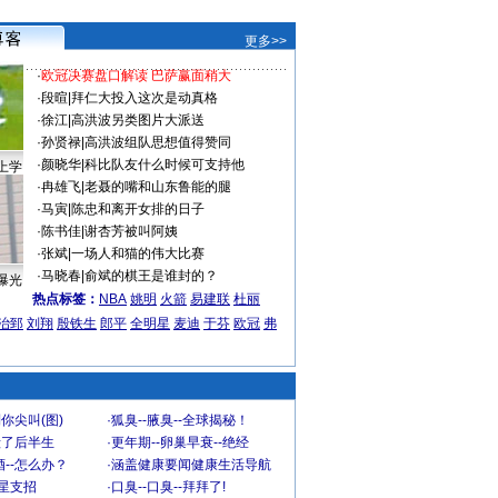
更多>>
·
欧冠决赛盘口解读 巴萨赢面稍大
·
段暄
|
拜仁大投入这次是动真格
·
徐江
|
高洪波另类图片大派送
·
孙贤禄
|
高洪波组队思想值得赞同
·
颜晓华
|
科比队友什么时候可支持他
上学
·
冉雄飞
|
老聂的嘴和山东鲁能的腿
·
马寅
|
陈忠和离开女排的日子
·
陈书佳
|
谢杏芳被叫阿姨
·
张斌
|
一场人和猫的伟大比赛
·
马晓春
|
俞斌的棋王是谁封的？
曝光
热点标签：
NBA
姚明
火箭
易建联
杜丽
治郅
刘翔
殷铁生
郎平
全明星
麦迪
于芬
欧冠
弗
你尖叫(图)
·
狐臭--腋臭--全球揭秘！
毁了后半生
·
更年期--卵巢早衰--绝经
--怎么办？
·
涵盖健康要闻健康生活导航
明星支招
·
口臭--口臭--拜拜了!