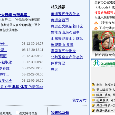
·
美女办公室遭
相关推荐
·
《Nobody》
·
搜狐娱乐招聘
奥运五环代表什么
大新闻 刘翔奥运...
·
台北电玩展靓丽S
举行 二、"全民健身与奥运同
奥运金银币
·
《变形金刚
北京奥运圣火在全球传递并登上
奥运圣火象征着什么
·
王岳伦爆李
包揽汤尤杯...
鲁能泰山怎么回事
山东鲁能泰山足球队
...
08-12-30 14:27
鲁能泰山 复牌
...
08-12-30 13:11
哪里有五金批发
新版“西游”绝
"局面
08-12-30 09:38
北鹤五金生产什么的
尔被取消
08-12-30 08:45
体育彩票
与刘春红
08-12-29 19:56
奥运
打...
08-12-29 06:06
敦奥运会
08-12-09 16:25
更多关于
奥运 体育
的新闻>>
我要发布
我来说两句
隐藏地址
设为辩论话题