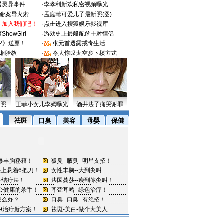
遇灵异事件
·
李孝利新欢私密视频曝光
成命案导火索
·
孟庭苇可爱儿子最新照(图)
：加入我们吧！
·
点击进入搜狐娱乐影视库
howGirl
·
游戏史上最般配的十对情侣
2》送票！
·
张元首透露戒毒生活
湘胎教
·
令人惊叹太空步下楼方式
密照
王菲小女儿李嫣曝光
酒井法子痛哭谢罪