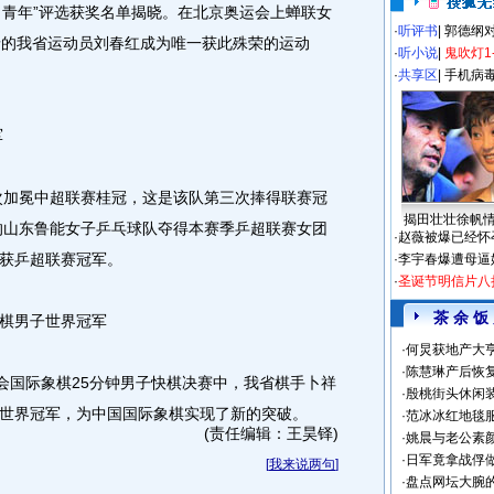
出青年”评选获奖名单揭晓。在北京奥运会上蝉联女
·
听评书
|
郭德纲
录的我省运动员刘春红成为唯一获此殊荣的运动
·
听小说
|
鬼吹灯1
·
共享区
|
手机病
军
次加冕中超联赛桂冠，这是该队第三次捧得联赛冠
揭田壮壮徐帆
衔的山东鲁能女子乒乓球队夺得本赛季乒超联赛女团
·
赵薇被爆已经怀
获乒超联赛冠军。
·
李宇春爆遭母逼
·
圣诞节明信片八
茶 余 饭
棋男子世界冠军
·
何炅获地产大亨
·
陈慧琳产后恢复
国际象棋25分钟男子快棋决赛中，我省棋手卜祥
·
殷桃街头休闲装
世界冠军，为中国国际象棋实现了新的突破。
·
范冰冰红地毯
(责任编辑：王昊铎)
·
姚晨与老公素
·
日军竟拿战俘
[
我来说两句
]
·
盘点网坛大腕