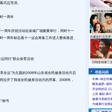
幕式总导演。
闺房视频自拍
时一周年
时一周年庆祝活动在泉城广场隆重举行，同时十一
自爆捉奸后恶梦
时一周年标志着十一运会筹备工作进入整体推进、
运同行”群众体育活动
刘翔亚锦赛三
寻医问药
全运”为主题的2008年山东省全民健身活动月启
·
丰胸--林志玲
而拉开了我省全民健身活动月的序幕。2008年，
·
睡觉减肥--瘦到
。
·
开这样的店 日进
·
上班 兼职 两
·
健康与美丽完
”称号
·
为健康行业撑