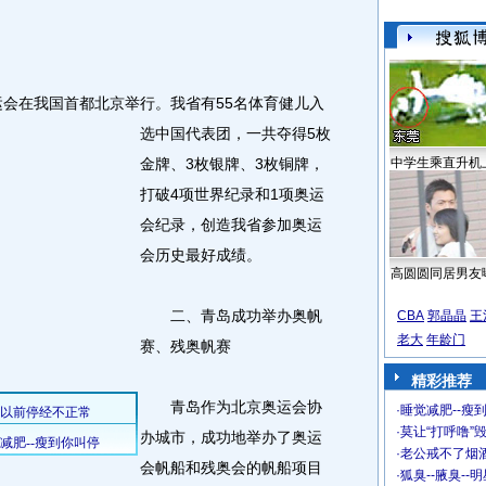
运会在我国首都北京举行。
我省有55名体育健儿入
选中国代表团，一共夺得5枚
金牌、3枚银牌、3枚铜牌，
中学生乘直升机
打破4项世界纪录和1项奥运
会纪录，创造我省参加奥运
会历史最好成绩。
高圆圆同居男友
二、青岛成功举办奥帆
CBA
郭晶晶
王
老大
年龄门
赛、残奥帆赛
精彩推荐
青岛作为北京奥运会协
·
睡觉减肥--瘦到
·
莫让“打呼噜”
办城市，成功地举办了奥运
·
老公戒不了烟酒
会帆船和残奥会的帆船项目
·
狐臭--腋臭--