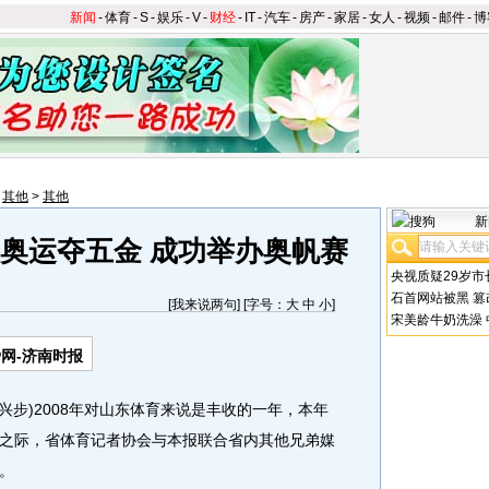
新闻
-
体育
-
S
-
娱乐
-
V
-
财经
-
IT
-
汽车
-
房产
-
家居
-
女人
-
视频
-
邮件
-
博
>
其他
>
其他
新
：奥运夺五金 成功举办奥帆赛
央视质疑29岁市
石首网站被黑
篡
[
我来说两句
] [字号：
大
中
小
]
宋美龄牛奶洗澡
网-济南时报
王兴步)2008年对山东体育来说是丰收的一年，本年
之际，省体育记者协会与本报联合省内其他兄弟媒
。