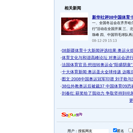
相关新闻
新华社评08中国体育十
一、全国冬运会在齐齐哈尔
行"活动在全国开展 三、
珠峰 四、中国羽毛球队再度
08-12-29 15:13
·
08新疆体育十大新闻评选结果:奥运火炬传
·
体育文化与和谐高峰论坛 对奥运会进行思
·
法国体育官员:想扭转奥运会"阳盛阴衰
·
十大体育新闻:奥运圣火全球传递 达喀
·
图文:2008中国奥运冠军印谱 刘子歌
·
38位外教奥运后被裁37 中国体育09恐被
·
刘春红:获奖给了我动力 争取坚持到伦
用户：
匿名