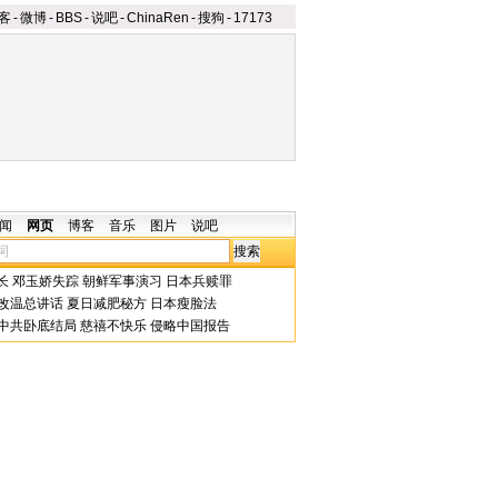
客
-
微博
-
BBS
-
说吧
-
ChinaRen
-
搜狗
-
17173
闻
网页
博客
音乐
图片
说吧
长
邓玉娇失踪
朝鲜军事演习
日本兵赎罪
改温总讲话
夏日减肥秘方
日本瘦脸法
中共卧底结局
慈禧不快乐
侵略中国报告