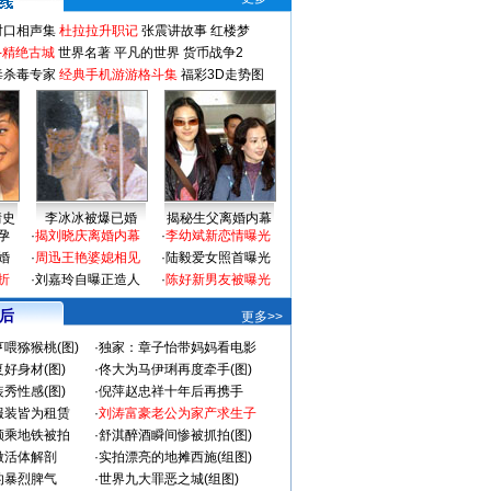
对口相声集
杜拉拉升职记
张震讲故事
红楼梦
-精绝古城
世界名著
平凡的世界
货币战争2
毒杀毒专家
经典手机游游格斗集
福彩3D走势图
情史
李冰冰被爆已婚
揭秘生父离婚内幕
孕
·
揭刘晓庆离婚内幕
·
李幼斌新恋情曝光
婚
·
周迅王艳婆媳相见
·
陆毅爱女照首曝光
折
·
刘嘉玲自曝正造人
·
陈好新男友被曝光
 后
更多>>
喂猕猴桃(图)
·
独家：章子怡带妈妈看电影
好身材(图)
·
佟大为马伊琍再度牵手(图)
秀性感(图)
·
倪萍赵忠祥十年后再携手
服装皆为租赁
·
刘涛富豪老公为家产求生子
颜乘地铁被拍
·
舒淇醉酒瞬间惨被抓拍(图)
做活体解剖
·
实拍漂亮的地摊西施(组图)
的暴烈脾气
·
世界九大罪恶之城(组图)