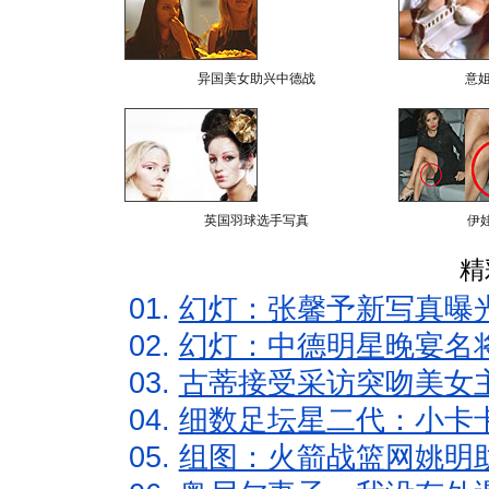
异国美女助兴中德战
意
英国羽球选手写真
伊
精
01.
幻灯：张馨予新写真曝
02.
幻灯：中德明星晚宴名
03.
古蒂接受采访突吻美女主
04.
细数足坛星二代：小卡卡
05.
组图：火箭战篮网姚明