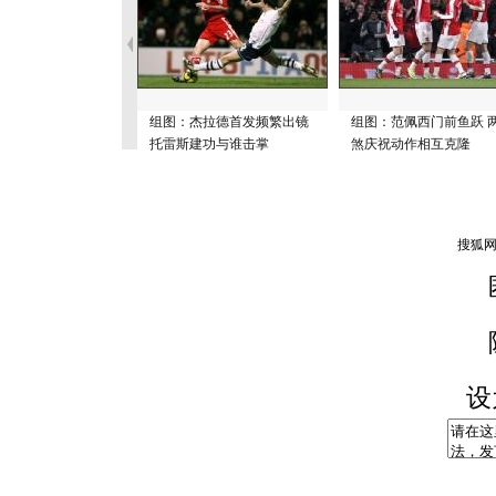
组图：杰拉德首发频繁出镜
组图：范佩西门前鱼跃 
托雷斯建功与谁击掌
煞庆祝动作相互克隆
设