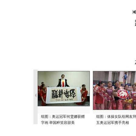
组图：奥运冠军何雯娜获赠
组图：体操女队给网友
字画 举国粹笑容甜美
五奥运冠军携手亮相