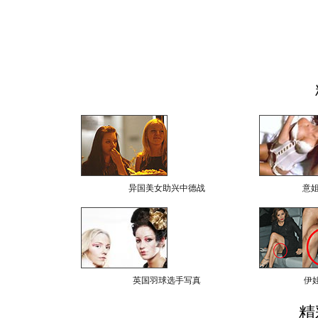
异国美女助兴中德战
意
英国羽球选手写真
伊
精