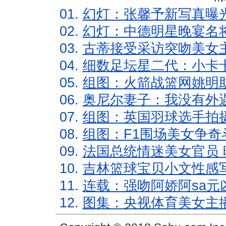
01.
幻灯：张馨予新写真曝
02.
幻灯：中德明星晚宴名
03.
古蒂接受采访突吻美女主
04.
细数足坛星二代：小卡卡
05.
组图：火箭战篮网姚明
06.
奥尼尔妻子：我没有外遇
07.
组图：英国羽球选手拍
08.
组图：F1围场美女争奇
09.
法国总统情迷美女官员 
10.
吉林篮球宝贝小文性感
11.
连载：强吻阿娇阿sa元
12.
图集：央视体育美女主