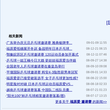
[
相关新闻
·
广东举办庆元旦乒乓球邀请赛 雅典银牌李...
09-01-09 11:55
·
福原爱抵穗展开冬训 备战明年日本乒乓球...
08-12-21 06:15
·
鄂豫皖苏区乒乓球邀请赛 120运动员参加开幕式
08-12-11 07:46
·
乒乓球一姐王楠今日大婚 瓷娃娃福原爱当伴娘
08-09-27 14:38
·
全国老年人乒乓球邀请赛在秦皇岛举行
08-09-10 09:08
·
平壤国际乒乓球邀请赛 阎安4-3险胜获男单冠军
08-09-01 14:33
·
福原爱是已接受裙装选手 女子乒乓球更加性感?
08-08-22 15:00
·
明星脸对对碰 日本乒乓球运动员福原爱VS...
08-08-18 02:33
·
越南乒乓球邀请赛落幕 中国队二线队员囊...
08-07-21 01:23
·
"阳光100"杯乒乓球精英邀请赛落幕(图)
08-07-17 13:15
更多关于
福原爱 邀请赛
的新闻>>