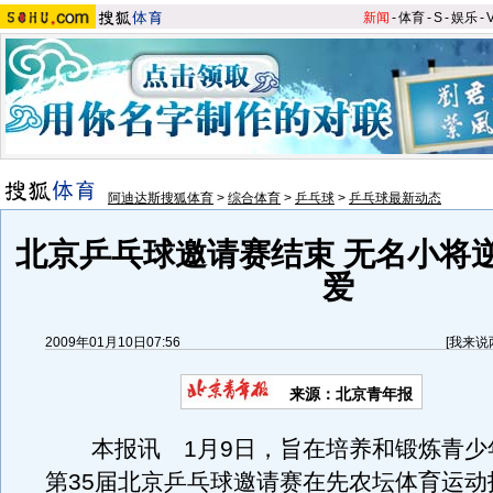
新闻
-
体育
-
S
-
娱乐
-
阿迪达斯搜狐体育
>
综合体育
>
乒乓球
>
乒乓球最新动态
北京乒乓球邀请赛结束 无名小将
爱
2009年01月10日07:56
[
我来说
来源：北京青年报
本报讯 1月9日，旨在培养和锻炼青少
第35届北京乒乓球邀请赛在先农坛体育运动