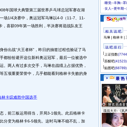
·
睡觉--丰胸--
·
女人--更年期-
008年国球大典暨第三届世界乒乓球总冠军赛在湖
1/4决赛中，奥运冠军马琳以4-0（11-7、11-
格林卡，喜获09年第一场胜利，半决赛将迎战队友王
相 关 说 吧
马琳
|
格林卡
|
说 吧 排 行
份出战“大王者杯”，昨日的抽签过程也验证了马
上证指数
(7744
手都纷纷避开这位新科奥运冠军，最后一位被选中
苏醒吧
(41523)
运。两人有过多次交手，马琳在战绩上占据优势，
贴图吧
(68789)
等五项重要荣誉中，几乎都能看到格林卡失败的身
最 热 
格林卡叹难胜中国选手
谍战大片-《风
，前三板运用得当，开局3-1领先。此后格林卡
比分变为格林卡6-5领先。这时马琳不稳不乱，加