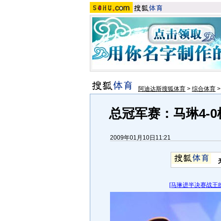
阿迪达斯搜狐体育
>
综合体育
总冠军赛：马琳4-
2009年01月10日11:21
[马琳进半决赛战王皓