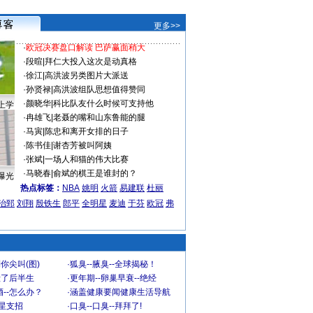
更多>>
·
欧冠决赛盘口解读 巴萨赢面稍大
·
段暄
|
拜仁大投入这次是动真格
·
徐江
|
高洪波另类图片大派送
·
孙贤禄
|
高洪波组队思想值得赞同
·
颜晓华
|
科比队友什么时候可支持他
上学
·
冉雄飞
|
老聂的嘴和山东鲁能的腿
·
马寅
|
陈忠和离开女排的日子
·
陈书佳
|
谢杏芳被叫阿姨
·
张斌
|
一场人和猫的伟大比赛
·
马晓春
|
俞斌的棋王是谁封的？
曝光
热点标签：
NBA
姚明
火箭
易建联
杜丽
治郅
刘翔
殷铁生
郎平
全明星
麦迪
于芬
欧冠
弗
你尖叫(图)
·
狐臭--腋臭--全球揭秘！
毁了后半生
·
更年期--卵巢早衰--绝经
--怎么办？
·
涵盖健康要闻健康生活导航
明星支招
·
口臭--口臭--拜拜了!