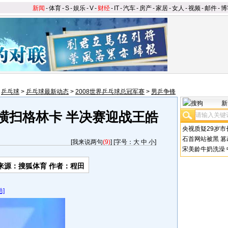
新闻
-
体育
-
S
-
娱乐
-
V
-
财经
-
IT
-
汽车
-
房产
-
家居
-
女人
-
视频
-
邮件
-
博
>
乒乓球
>
乒乓球最新动态
>
2008世界乒乓球总冠军赛
>
男乒争锋
新
0横扫格林卡 半决赛迎战王皓
央视质疑29岁市
石首网站被黑
篡
[
我来说两句
(9)
] [字号：
大
中
小
]
宋美龄牛奶洗澡
来源：搜狐体育 作者：程田
]