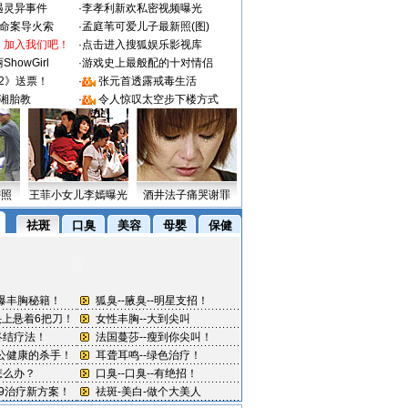
遇灵异事件
·
李孝利新欢私密视频曝光
成命案导火索
·
孟庭苇可爱儿子最新照(图)
：加入我们吧！
·
点击进入搜狐娱乐影视库
howGirl
·
游戏史上最般配的十对情侣
2》送票！
·
张元首透露戒毒生活
湘胎教
·
令人惊叹太空步下楼方式
密照
王菲小女儿李嫣曝光
酒井法子痛哭谢罪