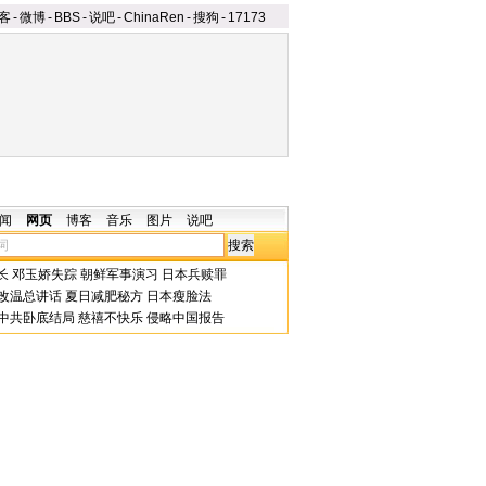
客
-
微博
-
BBS
-
说吧
-
ChinaRen
-
搜狗
-
17173
闻
网页
博客
音乐
图片
说吧
长
邓玉娇失踪
朝鲜军事演习
日本兵赎罪
改温总讲话
夏日减肥秘方
日本瘦脸法
中共卧底结局
慈禧不快乐
侵略中国报告