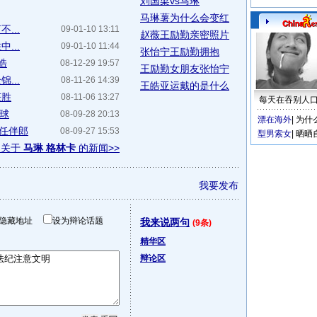
刘国梁vs马琳
马琳薯为什么会变红
...
09-01-10 13:11
赵薇王励勤亲密照片
...
09-01-10 11:44
张怡宁王励勤拥抱
皓
08-12-29 19:57
王励勤女朋友张怡宁
...
08-11-26 14:39
王皓亚运戴的是什么
获胜
08-11-06 13:27
每天在吞别人
回球
08-09-28 20:13
漂在海外
|
为什
出任伴郎
08-09-27 15:53
型男索女
|
晒晒
多关于
马琳 格林卡
的新闻>>
我要发布
隐藏地址
设为辩论话题
我来说两句
(9条)
精华区
辩论区