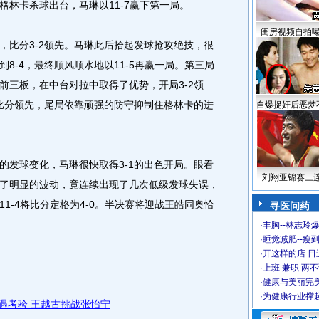
格林卡杀球出台，马琳以11-7赢下第一局。
闺房视频自拍
比分3-2领先。马琳此后拾起发球抢攻绝技，很
8-4，最终顺风顺水地以11-5再赢一局。第三局
前三板，在中台对拉中取得了优势，开局3-2领
大比分领先，尾局依靠顽强的防守抑制住格林卡的进
自爆捉奸后恶梦
发球变化，马琳很快取得3-1的出色开局。眼看
刘翔亚锦赛三
了明显的波动，竟连续出现了几次低级发球失误，
1-4将比分定格为4-0。半决赛将迎战王皓同奥恰
寻医问药
·
丰胸--林志玲
·
睡觉减肥--瘦到
·
开这样的店 日进
·
上班 兼职 两
·
健康与美丽完
·
为健康行业撑
遇考验 王越古挑战张怡宁