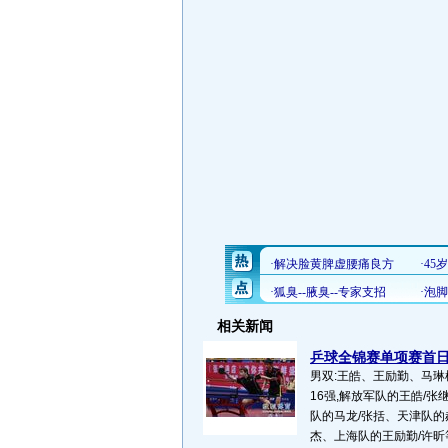
相关新闻
乒球全锦赛单项赛首日 
男双:王皓、王励勤、马琳
16强,解放军队的王皓/
队的马龙/张括、天津队的
杰、上海队的王励勤/许昕等