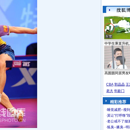
中学生乘直升机
高圆圆同居男友
CBA
郭晶晶
王
老大
年龄门
精彩推荐
·
睡觉减肥--瘦到
·
莫让“打呼噜”
·
老公戒不了烟酒
·
狐臭--腋臭--