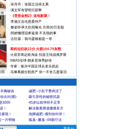
·
宋丹丹：张国立活得太累
·
满文军有望明日获释
曝光
·
《变形金刚2》送电影票！
·
李湘王岳伦恩爱待产
·
黎姿怀孕大肚照曝光 月用30万安胎
·
阿娇懒理冠希返港:不关我的事
·
古巨基：我与霆锋都是一哥
不断
·
斯科拉狂砍22分 火箭104-79灰熊
·
火箭弃将赴欧淘金 扣篮王转战俄罗斯
·
NBA5佳球-朗多背身秀妙传
·
专家：振兴中国足球从老头抓起
连冠
·
马琳离婚分割房产 张一不舍几度落泪
爆丰胸秘诀
·
减肥--小肚子赘肉没了
你尖叫(图)
·
吸引异性的秘密武器
3000
·
45岁以前停经不正常
不误！
·
解决脸黄脾虚腰痛良方
美展现！
·
泡脚减肥--瘦到你叫停！
起一片明镜
·
狐臭--腋臭--09新疗法
更多>>