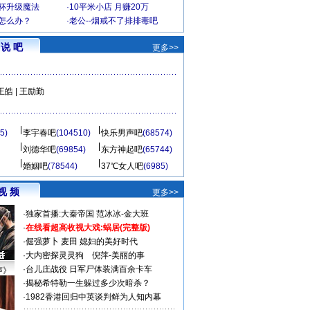
罩杯升级魔法
·
10平米小店 月赚20万
-怎么办？
·
老公--烟戒不了排排毒吧
说 吧
更多>>
王皓
|
王励勤
5)
李宇春吧
(104510)
快乐男声吧
(68574)
刘德华吧
(69854)
东方神起吧
(65744)
婚姻吧
(78544)
37℃女人吧
(6985)
视 频
更多>>
·
独家首播:大秦帝国
范冰冰-金大班
·
在线看超高收视大戏:
蜗居(完整版)
·
倔强萝卜
麦田
媳妇的美好时代
·
大内密探灵灵狗
倪萍-美丽的事
·
台儿庄战役 日军尸体装满百余卡车
声》
·
揭秘希特勒一生躲过多少次暗杀？
·
1982香港回归中英谈判鲜为人知内幕