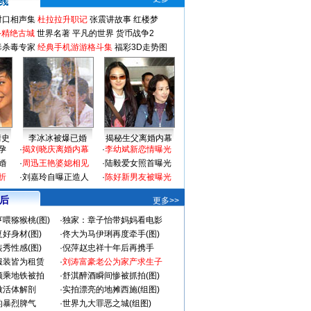
对口相声集
杜拉拉升职记
张震讲故事
红楼梦
-精绝古城
世界名著
平凡的世界
货币战争2
毒杀毒专家
经典手机游游格斗集
福彩3D走势图
情史
李冰冰被爆已婚
揭秘生父离婚内幕
孕
·
揭刘晓庆离婚内幕
·
李幼斌新恋情曝光
婚
·
周迅王艳婆媳相见
·
陆毅爱女照首曝光
折
·
刘嘉玲自曝正造人
·
陈好新男友被曝光
 后
更多>>
喂猕猴桃(图)
·
独家：章子怡带妈妈看电影
好身材(图)
·
佟大为马伊琍再度牵手(图)
秀性感(图)
·
倪萍赵忠祥十年后再携手
服装皆为租赁
·
刘涛富豪老公为家产求生子
颜乘地铁被拍
·
舒淇醉酒瞬间惨被抓拍(图)
做活体解剖
·
实拍漂亮的地摊西施(组图)
的暴烈脾气
·
世界九大罪恶之城(组图)