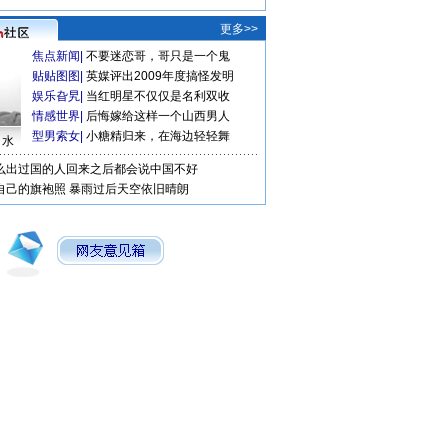
更多>>
焦点新闻
|
不要迷恋哥，哥只是一个鬼
贴贴图图
|
英媒评出2009年度搞怪发明
娱乐旮旯
|
当红明星不仅仅是名利双收
情感世界
|
后悔嫁给这样一个山西男人
型男索女
|
小糖精归来，在海边轻轻舞
口水
么出过国的人回来之后都会说中国不好
自己的旗袍照
暴雨过后天空依旧晴朗