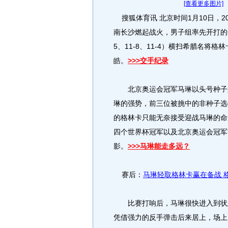
[查看更多图片]
搜狐体育讯 北京时间1月10日，2
南长沙燃起战火，男子组率先开打的一场
5、11-8、11-4）横扫希腊名将
皓。
>>>交手纪录
北京奥运会冠军马琳以头号种子身
琳的强势，前三位被挑中的非种子选
的格林卡只能无奈接受迎战马琳的命
四个世界杯冠军以及北京奥运会冠军
影。
>>>马琳能走多远？
赛后：
马琳轻取格林卡赢在备战 
比赛打响后，马琳很快进入到状态
凭借强力的反手弹击后来居上，场上