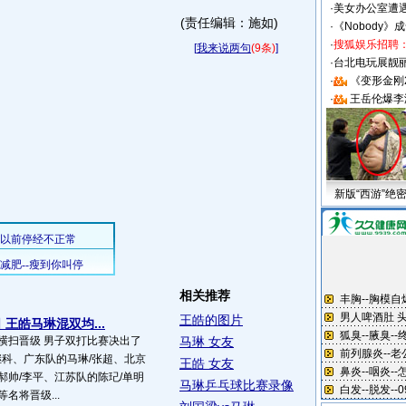
·
美女办公室遭
(责任编辑：施如)
·
《Nobody》
·
搜狐娱乐招聘
[
我来说两句
(9条)
]
·
台北电玩展靓丽S
·
《变形金刚
·
王岳伦爆李
新版“西游”绝
相关推荐
王皓的图片
王皓马琳混双均...
横扫晋级 男子双打比赛决出了
马琳 女友
张继科、广东队的马琳/张超、北京
王皓 女友
郝帅/李平、江苏队的陈玘/单明
马琳乒乓球比赛录像
名将晋级...