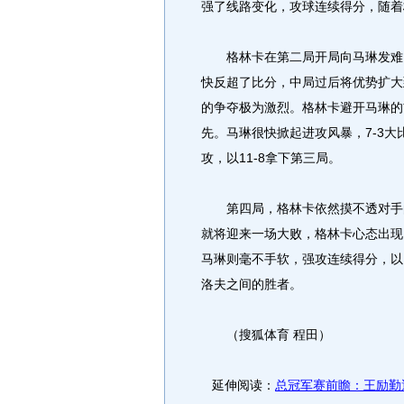
强了线路变化，攻球连续得分，随着
格林卡在第二局开局向马琳发难，
快反超了比分，中局过后将优势扩大到
的争夺极为激烈。格林卡避开马琳的
先。马琳很快掀起进攻风暴，7-3
攻，以11-8拿下第三局。
第四局，格林卡依然摸不透对手的
就将迎来一场大败，格林卡心态出现
马琳则毫不手软，强攻连续得分，以1
洛夫之间的胜者。
（搜狐体育 程田）
延伸阅读：
总冠军赛前瞻：王励勤