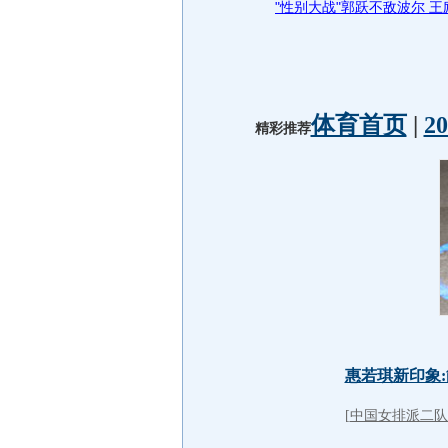
"性别大战"郭跃不敌波尔 