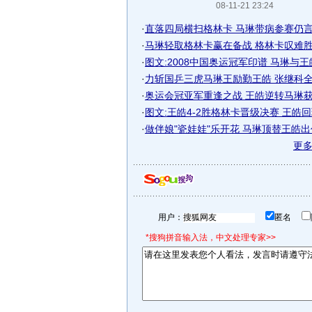
08-11-21 23:24
·
直落四局横扫格林卡 马琳带病参赛仍言不
·
马琳轻取格林卡赢在备战 格林卡叹难胜中
·
图文:2008中国奥运冠军印谱 马琳与王
·
力斩国乒三虎马琳王励勤王皓 张继科全锦
·
奥运会冠亚军重逢之战 王皓逆转马琳
·
图文:王皓4-2胜格林卡晋级决赛 王皓
·
做伴娘"瓷娃娃"乐开花 马琳顶替王皓
更
用户：
匿名
*搜狗拼音输入法，中文处理专家>>