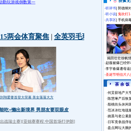
王励勤玩游戏倒数第一
·
听评书
|
郭德纲
·
听小说
|
鬼吹灯1
·
共享区
|
手机病
揭田壮壮徐帆
·
赵薇被爆已经怀
·
李宇春爆遭母逼
·
圣诞节明信片八
茶 余 饭
·
何炅获地产大亨
·
陈慧琳产后恢复
·
殷桃街头休闲装
·
范冰冰红地毯
·
姚晨与老公素
·
日军竟拿战俘
·
盘点网坛大腕