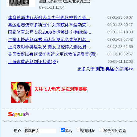
感且无奈的方式告别北京奥运会...
09-01-21 11:04
·
体育总局进行表彰大会 刘翔再次被授予荣...
09-01-23 08:07
·
奥运退赛仍夺多项冠军 刘翔获体育运动荣...
09-01-23 05:17
·
国家体育总局表彰2008奥运英雄 刘翔获荣...
09-01-22 18:30
·
广东田协表彰优秀运动员 奥运竞走第四名...
09-01-09 07:42
·
上海表彰非奥运动员 美女潘晓婷入选比肩...
08-12-23 21:36
·
英国表彰以身躯保护奥运火炬伦敦传递警官(图)
08-12-16 02:57
·
上海隆重表彰刘翔师徒(图)
06-08-11 12:08
更多关于
刘翔 奥运
的新闻>>
关注飞人动态 尽在刘翔博客
用户：
匿名
隐藏地址
设为辩论话题