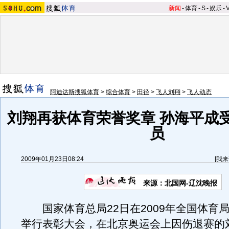
新闻
-
体育
-
S
-
娱乐
-
阿迪达斯搜狐体育
>
综合体育
>
田径
>
飞人刘翔
>
飞人动态
刘翔再获体育荣誉奖章 孙海平成
员
2009年01月23日08:24
[
我来
来源：北国网-辽沈晚报
国家体育总局22日在2009年全国体育
举行表彰大会，在北京奥运会上因伤退赛的