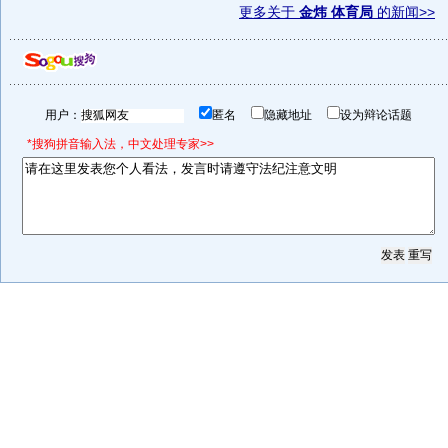
更多关于
金炜 体育局
的新闻>>
用户：
匿名
隐藏地址
设为辩论话题
*搜狗拼音输入法，中文处理专家>>