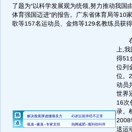
了题为“以科学发展观为统领,努力推动我国
体育强国迈进”的报告。广东省体育局等10
歌等157名运动员、金炜等129名教练员获
在
上,
得51
位列
位。2
动员
世界冠
16次
录。
200
送运