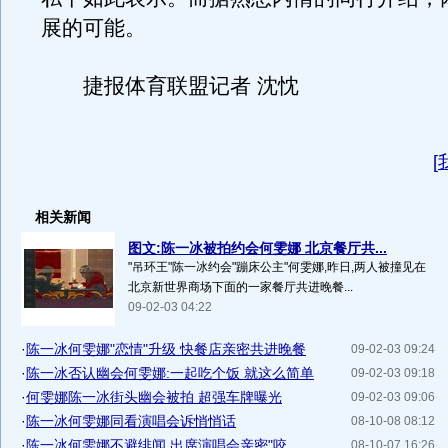
展的可能。
捷报体育联盟记者 沈忱
[
相关新闻
图文:陈一冰被拍约会何雯娜 北京餐厅共...
"吊环王"陈一冰约会"蹦床公主"何雯娜,昨日,两人被撞见在
北京新世界商场下面的一家餐厅共进晚餐...
09-02-03 04:22
·
陈一冰何雯娜"恋情"升级 快餐店亲密共进晚餐
09-02-03 09:24
·
陈一冰否认幽会何雯娜:一起吃个饭 就这么简单
09-02-03 09:18
·
何雯娜陈一冰街头幽会被拍 超强车牌曝光
09-02-03 09:06
·
陈一冰何雯娜同看演唱会诉悄悄话
08-10-08 08:12
·
陈一冰何雯娜不避绯闻 出席演唱会亲密"咬...
08-10-07 16:26