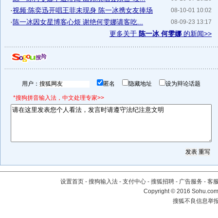
·
视频:陈奕迅开唱王菲未现身 陈一冰携女友捧场
08-10-01 10:02
·
陈一冰因女星博客心烦 谢绝何雯娜请客吃...
08-09-23 13:17
更多关于
陈一冰 何雯娜
的新闻>>
用户：
匿名
隐藏地址
设为辩论话题
*搜狗拼音输入法，中文处理专家>>
设置首页
-
搜狗输入法
-
支付中心
-
搜狐招聘
-
广告服务
-
客
Copyright
©
2016 Sohu.com 
搜狐不良信息举