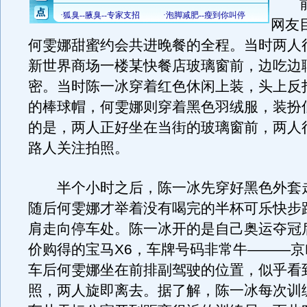
前晚
网友
何雯娜甜蜜约会共进晚餐的全程。当时两人
新世界商场一楼某快餐店玻璃窗前，边吃边
密。当时陈一冰穿着红色休闲上装，头上反
的棒球帽，何雯娜则穿着黑色羽绒服，装扮
的是，两人正好坐在当街的玻璃窗前，两人
路人关注拍照。
半个小时之后，陈一冰先穿好黑色外套
随后何雯娜才举着没有喝完的半杯可乐快步
肩走向停车处。陈一冰开的是自己奥运夺冠
价购得的宝马X6，车牌号码非常牛———京N
车后何雯娜坐在前排副驾驶的位置，似乎看
照，两人旋即离去。据了解，陈一冰每次训