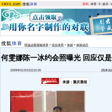
新闻
-
体育
-
S
-
娱乐
-
阿迪达斯搜狐体育
>
综合体育
>
体操
>
体操动态
何雯娜陈一冰约会照曝光 回应仅是
2009年02月03日10:30
[
我来说
来源：重庆晨报