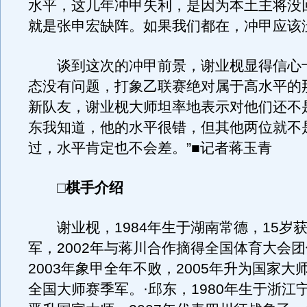
水平，这几年冲甲失利，是因为本土主将没
就是张申宏缺阵。如果我们都在，冲甲应该
谈到这次的冲甲前景，谢业枧显得信心十
态没有问题，打象乙联赛绝对属于高水平的
新队友，谢业枧大师坦率地表示对他们还不
东我知道，他的水平很错，但其他两位就不
过，水平肯定也不会差。”■记者蒋玉青
□棋手介绍
谢业枧，1984年生于湖南常德，15岁
军，2002年与蒋川合作摘得全国体育大会
2003年象甲全年不败，2005年升为国家大师
全国大师赛季军。·邱东，1980年生于浙江宁