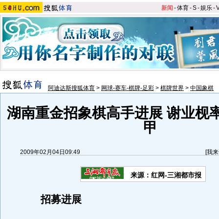
新闻
-
体育
-
S
-
娱乐
-
阿迪达斯搜狐体育
>
网球-赛车-棋牌-足彩
>
棋牌世界
>
中国象棋
湖南重金招象棋高手进展 谢业枧
甲
2009年02月04日09:49
[
我来
来源：红网-三湘都市报
招募进展