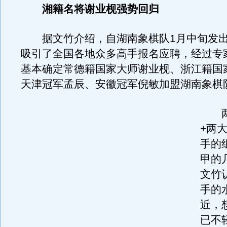
湘籍名将谢业枧强势回归
据文竹介绍，自湖南象棋队1月中旬发出
吸引了全国各地众多高手报名应聘，经过专
基本确定常德籍国家大师谢业枧、浙江籍国
天津冠军孟辰、安徽冠军倪敏加盟湖南象棋
两
+两
手的
甲的
文竹
手的
近，
已不