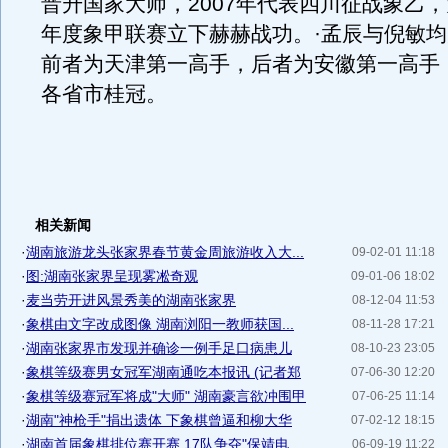
晋升国家大师，2007年代表四川征战象乙
年度象甲联赛立下赫赫战功。·孟辰与倪敏
前者为天津第一高手，后者为安徽第一高手
各省市桂冠。
相关新闻
·
湖南旅游龙头张家界春节黄金周旅游收入大...
09-02-01 11:18
·
图:湖南张家界呈现雾凇奇观
09-01-06 18:02
·
麦当劳开进风景秀美的湖南张家界
08-12-04 11:53
·
象棋由文字改成图像 湖南浏阳一教师获国...
08-11-28 17:21
·
湖南张家界市发现并确诊一例手足口病患儿
08-10-23 23:05
·
象棋等级赛男女冠军湖南通吃本报讯 (记者郑
07-06-30 12:20
·
象棋等级赛冠军将成"大师" 湖南豪言欲冲围甲
07-06-25 11:14
·
湖南"神枪手"捐出遗体 下象棋曾逼和柳大华
07-02-12 18:15
·
湖南首届象棋排位赛开赛 17队争夺"保靖电...
06-09-19 11:22