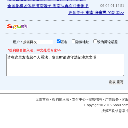
·
全国象棋团体赛济南落子 湖南队再次冲击象甲
06-04-01 14:51
更多关于
湖南 张家界
的新闻>>
用户：
匿名
隐藏地址
设为辩论话题
*搜狗拼音输入法，中文处理专家>>
设置首页
-
搜狗输入法
-
支付中心
-
搜狐招聘
-
广告服务
-
客
Copyright
©
2016 Sohu.com 
搜狐不良信息举