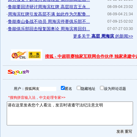
·
鲁能要回济研讨周海滨红牌 高层坦言王永...
08-09-04 23:02
·
周海滨红牌引发高层不满 如此作为怎配鲁...
08-09-04 21:34
·
鲁能泰山备战不动员 周海滨停赛俱乐部不...
07-09-15 02:02
·
鲁能俱乐部回击报复国奥论 周海滨将回归...
07-07-27 03:30
更多关于
高层 周海滨
的新闻>>
搜狐 - 中超联赛独家互联网合作伙伴 独家承建
用户：
匿名
隐藏地址
设为辩论话题
*搜狗拼音输入法，中文处理专家>>