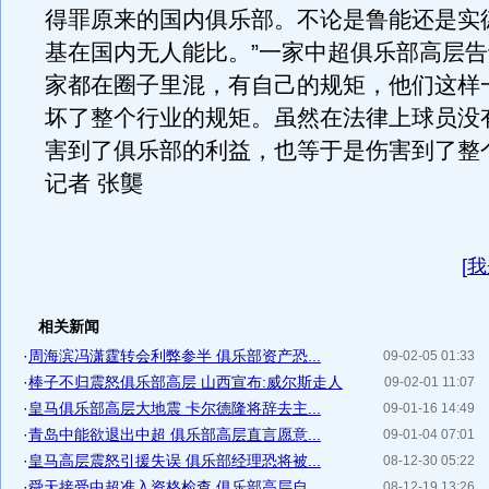
得罪原来的国内俱乐部。不论是鲁能还是实
基在国内无人能比。”一家中超俱乐部高层告
家都在圈子里混，有自己的规矩，他们这样
坏了整个行业的规矩。虽然在法律上球员没
害到了俱乐部的利益，也等于是伤害到了整
记者 张龑
[
我
相关新闻
·
周海滨冯潇霆转会利弊参半 俱乐部资产恐...
09-02-05 01:33
·
棒子不归震怒俱乐部高层 山西宣布:威尔斯走人
09-02-01 11:07
·
皇马俱乐部高层大地震 卡尔德隆将辞去主...
09-01-16 14:49
·
青岛中能欲退出中超 俱乐部高层直言愿意...
09-01-04 07:01
·
皇马高层震怒引援失误 俱乐部经理恐将被...
08-12-30 05:22
·
舜天接受中超准入资格检查 俱乐部高层自...
08-12-19 13:26