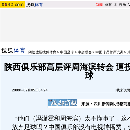
新闻
-
体育
-
S
-
娱乐
-
阿迪达斯搜狐体育
>
中国足球
>
中超联赛
>
中国球员留洋试训
>
陕西俱乐部高层评周海滨转会 逼
球
2009年02月05日04:24
[
我来说
来源：四川新闻网-成都商
“他们（冯潇霆和周海滨）太不懂事了，这
放弃足球吗？中国俱乐部没有电视转播费，