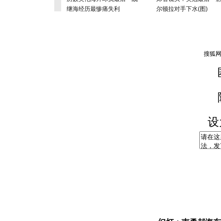
继海经历最惨痛失利
尔顿拉对手下水(图)
设