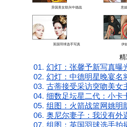
异国美女助兴中德战
意
英国羽球选手写真
伊
精
01.
幻灯：张馨予新写真曝
02.
幻灯：中德明星晚宴名
03.
古蒂接受采访突吻美女主
04.
细数足坛星二代：小卡卡
05.
组图：火箭战篮网姚明
06.
奥尼尔妻子：我没有外遇
07.
组图：英国羽球选手拍