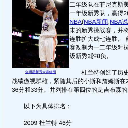
二年级队在菲尼克斯
一年级新秀队，赢得20
NBA
(
NBA新闻
,
NBA
末的新秀挑战赛，并
连胜扩大成七连胜。 自
赛改制为一二年级对
级新秀2胜8负。
杜兰特创造了历史，
全明星新秀大赛组图
战绩傲视群雄，紧随其后的小斯和詹姆斯在2
36分和33分。并列排在第四位的是吉布森的
以下为具体排名：
2009 杜兰特 46分