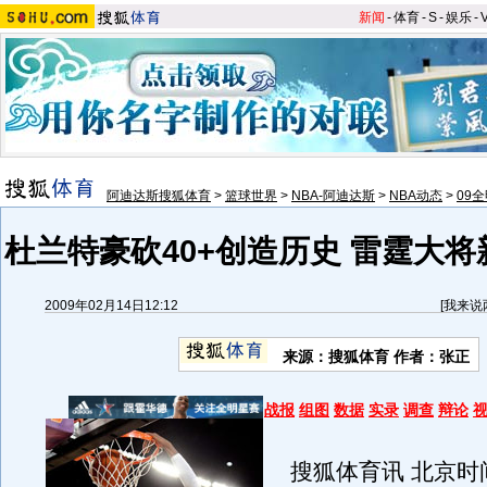
新闻
-
体育
-
S
-
娱乐
-
阿迪达斯搜狐体育
>
篮球世界
>
NBA-阿迪达斯
>
NBA动态
>
09
杜兰特豪砍40+创造历史 雷霆大
2009年02月14日12:12
[
我来说
来源：搜狐体育 作者：张正
战报
组图
数据
实录
调查
辩论
搜狐体育讯 北京时间