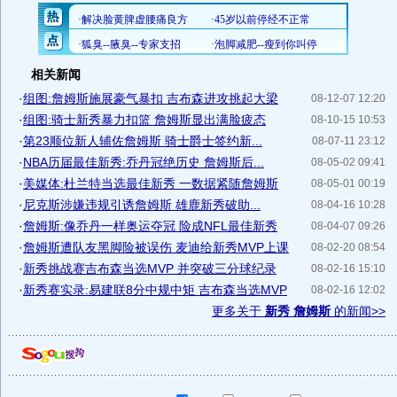
相关新闻
·
组图:詹姆斯施展豪气暴扣 吉布森进攻挑起大梁
08-12-07 12:20
·
组图:骑士新秀暴力扣篮 詹姆斯显出满脸疲态
08-10-15 10:53
·
第23顺位新人辅佐詹姆斯 骑士爵士签约新...
08-07-11 23:12
·
NBA历届最佳新秀:乔丹冠绝历史 詹姆斯后...
08-05-02 09:41
·
美媒体:杜兰特当选最佳新秀 一数据紧随詹姆斯
08-05-01 00:19
·
尼克斯涉嫌违规引诱詹姆斯 雄鹿新秀破助...
08-04-16 10:28
·
詹姆斯:像乔丹一样奥运夺冠 险成NFL最佳新秀
08-04-07 09:26
·
詹姆斯遭队友黑脚险被误伤 麦迪给新秀MVP上课
08-02-20 08:54
·
新秀挑战赛吉布森当选MVP 并突破三分球纪录
08-02-16 15:10
·
新秀赛实录:易建联8分中规中矩 吉布森当选MVP
08-02-16 12:02
更多关于
新秀 詹姆斯
的新闻>>