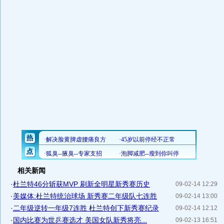
相关新闻
·
杜兰特46分斩获MVP 刷新全明星新秀赛历史
09-02-14 12:29
·
美媒体:杜兰特统治球场 新秀赛二年级队七连胜
09-02-14 13:00
·
二年级逆转一年级7连胜 杜兰特创下新秀赛纪录
09-02-14 12:12
·
国内比赛为世乒赛选才 美国女队新秀将亮...
09-02-13 16:51