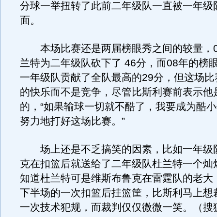
分球一举扭转了此前二年级队一直被一年级
面。
本场比赛还是两届榜眼秀之间的较量，0
兰特为二年级队砍下了 46分，而08年的榜
一年级队贡献了全队最高的29分，但这场比
的快乐而不是竞争，尽管比斯利赛前表示他
的，“如果输球一切就不酷了，我要成为酷
努力地打好这场比赛。”
场上还是不乏搞笑的因素，比如一年级
克在扣篮后就送给了二年级队杜兰特一个灿
知道杜兰特可是维斯布鲁克在雷霆队的老大
下半场的一次扣篮后挂篮筐，比斯利马上想
一次技术犯规，而裁判仅仅微微一笑。（搜