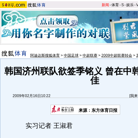
新闻
-
体育
-
S
-
娱乐
-
阿迪达斯搜狐体育
>
中国足球
>
中超联赛
>
2009中超联赛转会
>
韩国济州联队欲签季铭义 曾在中
佳
2009年02月16日10:22
[
我来
来源：东方体育日报
实习记者 王淑君