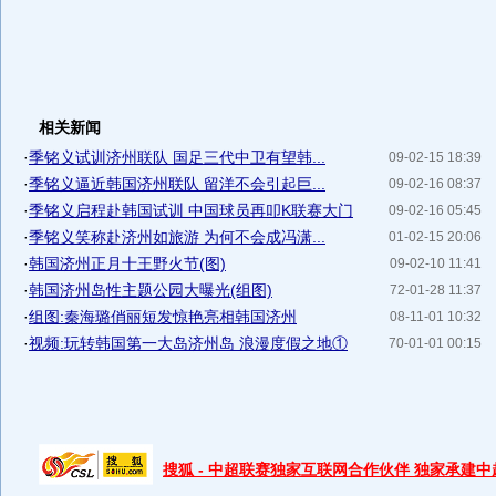
相关新闻
·
季铭义试训济州联队 国足三代中卫有望韩...
09-02-15 18:39
·
季铭义逼近韩国济州联队 留洋不会引起巨...
09-02-16 08:37
·
季铭义启程赴韩国试训 中国球员再叩K联赛大门
09-02-16 05:45
·
季铭义笑称赴济州如旅游 为何不会成冯潇...
01-02-15 20:06
·
韩国济州正月十王野火节(图)
09-02-10 11:41
·
韩国济州岛性主题公园大曝光(组图)
72-01-28 11:37
·
组图:秦海璐俏丽短发惊艳亮相韩国济州
08-11-01 10:32
·
视频:玩转韩国第一大岛济州岛 浪漫度假之地①
70-01-01 00:15
搜狐 - 中超联赛独家互联网合作伙伴 独家承建