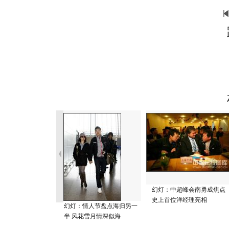
幻灯：中超峰会南勇成焦点
史上首位洋经理亮相
幻灯：情人节盘点海归另一
半 风花雪月情深似海