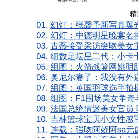
英国羽球选手写真
伊
精
01.
幻灯：张馨予新写真曝
02.
幻灯：中德明星晚宴名
03.
古蒂接受采访突吻美女主
04.
细数足坛星二代：小卡卡
05.
组图：火箭战篮网姚明
06.
奥尼尔妻子：我没有外遇
07.
组图：英国羽球选手拍
08.
组图：F1围场美女争奇
09.
法国总统情迷美女官员 
10.
吉林篮球宝贝小文性感
11.
连载：强吻阿娇阿sa元