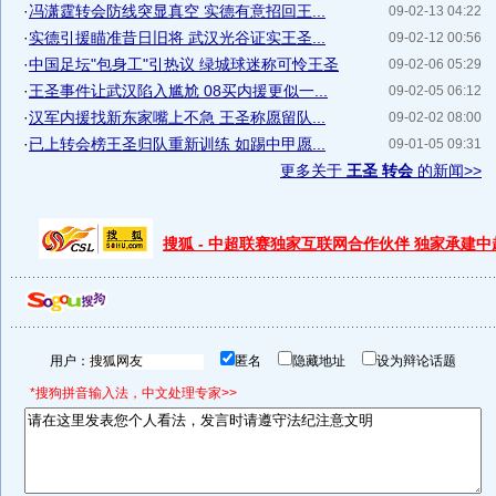
·
冯潇霆转会防线突显真空 实德有意招回王...
09-02-13 04:22
·
实德引援瞄准昔日旧将 武汉光谷证实王圣...
09-02-12 00:56
·
中国足坛"包身工"引热议 绿城球迷称可怜王圣
09-02-06 05:29
·
王圣事件让武汉陷入尴尬 08买内援更似一...
09-02-05 06:12
·
汉军内援找新东家嘴上不急 王圣称愿留队...
09-02-02 08:00
·
已上转会榜王圣归队重新训练 如踢中甲愿...
09-01-05 09:31
更多关于
王圣 转会
的新闻>>
搜狐 - 中超联赛独家互联网合作伙伴 独家承建
用户：
匿名
隐藏地址
设为辩论话题
*搜狗拼音输入法，中文处理专家>>