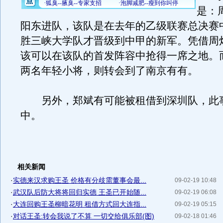
是：
阳东进队，该队是在去年的乙级联赛总决赛
胜三峡大学队才晋级到中甲的新军。凭借周
该可以在该队的首发阵容中抢得一席之地。
两名年轻小将，则转会到了南京有有。
另外，郑斌有可能被租借到深圳队，此
中。
相关新闻
·
实德来汉求购王圣 价格有分歧需董事会最...
09-02-19 10:48
·
武汉队后防大将将回归实德 王圣已开始随...
09-02-19 06:08
·
大连回购王圣柳暗花明 租借方式回大连指...
09-02-19 05:15
·
对话王圣:转会我说了不算 一切交给俱乐部(图)
09-02-18 01:46