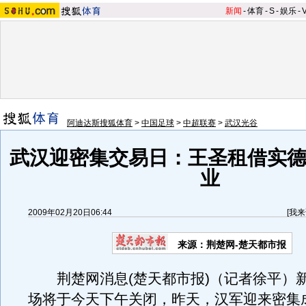
新闻
-
体育
-
S
-
娱乐
-
阿迪达斯搜狐体育
>
中国足球
>
中超联赛
>
武汉光谷
武汉迎密集交易日：王圣租借实德
业
2009年02月20日06:44
[
我来
来源：荆楚网-楚天都市报
荆楚网消息(楚天都市报)（记者徐平）
场将于今天下午关闭，昨天，汉军迎来密集