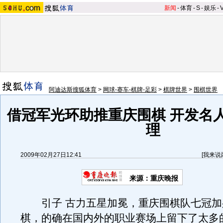
新闻
-
体育
-
S
-
娱乐
-
阿迪达斯搜狐体育
>
网球-赛车-棋牌-足彩
>
棋牌世界
>
围棋世界
借冠军光环助推重庆围棋 开发名
理
2009年02月27日12:41
[
我来说
来源：重庆晚报
引子 古力五星加冕，重庆围棋队七冠加
棋，的确在国内外的职业赛场上留下了太多