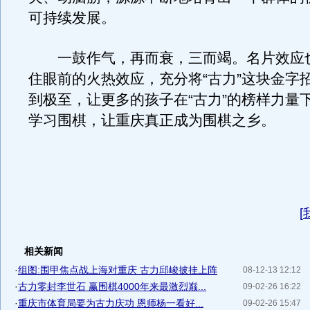
可持续发展。
一鼓作气，再而衰，三而竭。名片效应
住眼前的火热效应，充分将“古力”这块金字
到极至，让更多的孩子在“古力”的榜样力量
学习围棋，让重庆真正成为围棋之乡。
[
相关新闻
·
组图:围甲焦点战上海对重庆 古力邱峻披挂上阵
08-12-13 12:12
·
古力零封李世石 赢围棋4000年来最激烈巅...
09-02-26 16:22
·
重庆市体育局要为古力庆功 恩师杨一看好...
09-02-26 15:47