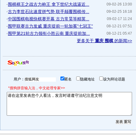
·
围棋棋王之战古力称王 拿下世纪大战逼近...
09-02-26 13:00
·
古力李世石比速度拼气势 联手颠覆围棋传...
09-02-25 16:18
·
中国围棋电视快棋赛开幕 古力常昊等精英...
09-02-17 11:24
·
围甲联赛古力发威 重庆提前一轮加冕"七冠王"
08-12-21 07:51
·
围甲第21轮古力领衔小胜云南 重庆提前加...
08-12-21 05:47
更多关于
重庆 围棋
的新闻>>
用户：
匿名
隐藏地址
设为辩论话题
*搜狗拼音输入法，中文处理专家>>