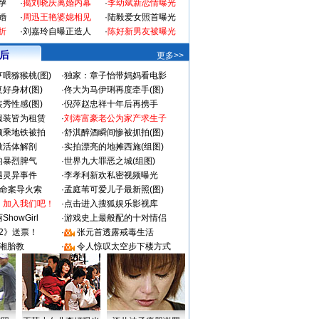
孕
·
揭刘晓庆离婚内幕
·
李幼斌新恋情曝光
婚
·
周迅王艳婆媳相见
·
陆毅爱女照首曝光
折
·
刘嘉玲自曝正造人
·
陈好新男友被曝光
 后
更多>>
喂猕猴桃(图)
·
独家：章子怡带妈妈看电影
好身材(图)
·
佟大为马伊琍再度牵手(图)
秀性感(图)
·
倪萍赵忠祥十年后再携手
服装皆为租赁
·
刘涛富豪老公为家产求生子
颜乘地铁被拍
·
舒淇醉酒瞬间惨被抓拍(图)
做活体解剖
·
实拍漂亮的地摊西施(组图)
的暴烈脾气
·
世界九大罪恶之城(组图)
遇灵异事件
·
李孝利新欢私密视频曝光
成命案导火索
·
孟庭苇可爱儿子最新照(图)
：加入我们吧！
·
点击进入搜狐娱乐影视库
howGirl
·
游戏史上最般配的十对情侣
2》送票！
·
张元首透露戒毒生活
湘胎教
·
令人惊叹太空步下楼方式