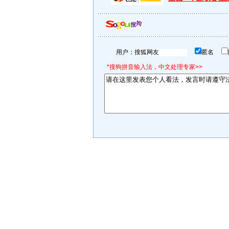
用户：
匿名
*搜狗拼音输入法，中文处理专家>>