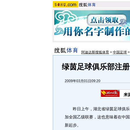
阿迪达斯搜狐体育
>
中国足球
绿茵足球俱乐部注册
2009年03月01日09:20
来
昨日上午，湖北省绿茵足球俱乐部
加全国乙级联赛，这也意味着在中国
新起步。