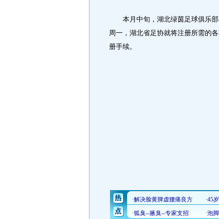
本月中旬，湖北绿茵足球俱乐部有
周一，湖北省足协就将注册所需的各
册手续。