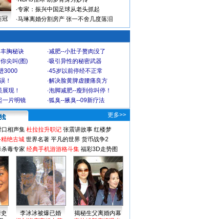
·
专家：振兴中国足球从老头抓起
连冠
·
马琳离婚分割房产 张一不舍几度落泪
爆丰胸秘诀
·
减肥--小肚子赘肉没了
你尖叫(图)
·
吸引异性的秘密武器
3000
·
45岁以前停经不正常
不误！
·
解决脸黄脾虚腰痛良方
美展现！
·
泡脚减肥--瘦到你叫停！
起一片明镜
·
狐臭--腋臭--09新疗法
更多>>
对口相声集
杜拉拉升职记
张震讲故事
红楼梦
-精绝古城
世界名著
平凡的世界
货币战争2
毒杀毒专家
经典手机游游格斗集
福彩3D走势图
情史
李冰冰被爆已婚
揭秘生父离婚内幕