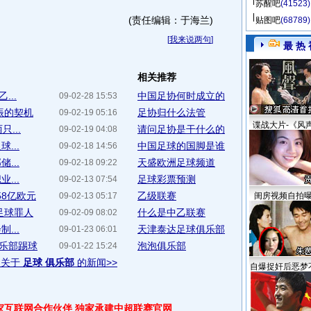
苏醒吧
(41523)
(责任编辑：于海兰)
贴图吧
(68789)
[
我来说两句
]
最 热 
相关推荐
...
中国足协何时成立的
09-02-28 15:53
振的契机
足协归什么法管
09-02-19 05:16
谍战大片-《风
...
请问足协是干什么的
09-02-19 04:08
...
中国足球的国脚是谁
09-02-18 14:56
...
天盛欧洲足球频道
09-02-18 09:22
...
足球彩票预测
09-02-13 07:54
58亿欧元
乙级联赛
09-02-13 05:17
闺房视频自拍
足球罪人
什么是中乙联赛
09-02-09 08:02
...
天津泰达足球俱乐部
09-01-23 06:01
乐部踢球
泡泡俱乐部
09-01-22 15:24
多关于
足球 俱乐部
的新闻>>
自爆捉奸后恶梦
独家互联网合作伙伴 独家承建中超联赛官网