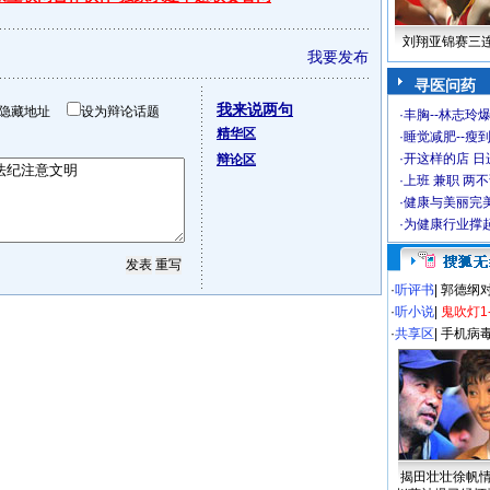
刘翔亚锦赛三
我要发布
寻医问药
我来说两句
隐藏地址
设为辩论话题
·
丰胸--林志玲
精华区
·
睡觉减肥--瘦到
·
开这样的店 日进
辩论区
·
上班 兼职 两
·
健康与美丽完
·
为健康行业撑
·
听评书
|
郭德纲
·
听小说
|
鬼吹灯1
·
共享区
|
手机病
揭田壮壮徐帆