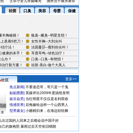
密照
王菲小女儿李嫣曝光
酒井法子痛哭谢罪
更多>>
焦点新闻
|
不要迷恋哥，哥只是一个鬼
贴贴图图
|
英媒评出2009年度搞怪发明
娱乐旮旯
|
当红明星不仅仅是名利双收
情感世界
|
后悔嫁给这样一个山西男人
型男索女
|
小糖精归来，在海边轻轻舞
口水
么出过国的人回来之后都会说中国不好
自己的旗袍照
暴雨过后天空依旧晴朗