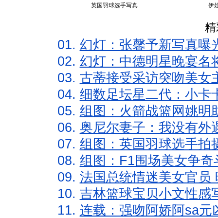
英国羽球选手写真
伊
精
01.
幻灯：张馨予新写真曝
02.
幻灯：中德明星晚宴名
03.
古蒂接受采访突吻美女主
04.
细数足坛星二代：小卡卡
05.
组图：火箭战篮网姚明
06.
奥尼尔妻子：我没有外遇
07.
组图：英国羽球选手拍
08.
组图：F1围场美女争奇
09.
法国总统情迷美女官员 
10.
吉林篮球宝贝小文性感
11.
连载：强吻阿娇阿sa元