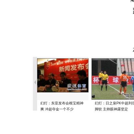
幻灯：东亚发布会根宝精神
幻灯：日之泉PK中超列
爽 冲超夺金一个不少
脚软 主帅眼神露坚定