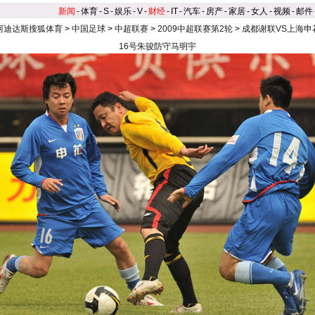
新闻
-
体育
-
S
-
娱乐
-
V
-
财经
-
IT
-
汽车
-
房产
-
家居
-
女人
-
视频
-
邮件
阿迪达斯搜狐体育
>
中国足球
>
中超联赛
>
2009中超联赛第2轮
>
成都谢联VS上海申
16号朱骏防守马明宇