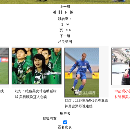
上一组
跳转至：
页
1/14
下一组
相关组图
拉拽
幻灯：绝色美女球迷助威绿
中超现小
城 美目顾盼荡人心魂
长追得美人
幻灯：江苏主场0-1长春亚泰
神勇曹添堡谁难挡
用户名
匿名发表