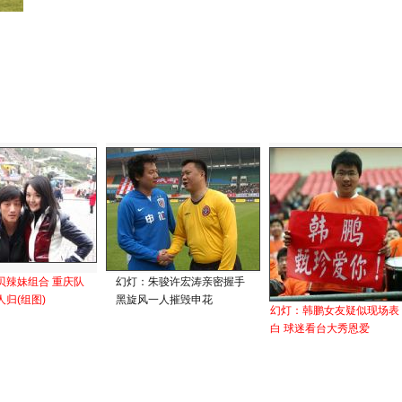
贝辣妹组合 重庆队
幻灯：朱骏许宏涛亲密握手
归(组图)
黑旋风一人摧毁申花
幻灯：韩鹏女友疑似现场表
白 球迷看台大秀恩爱