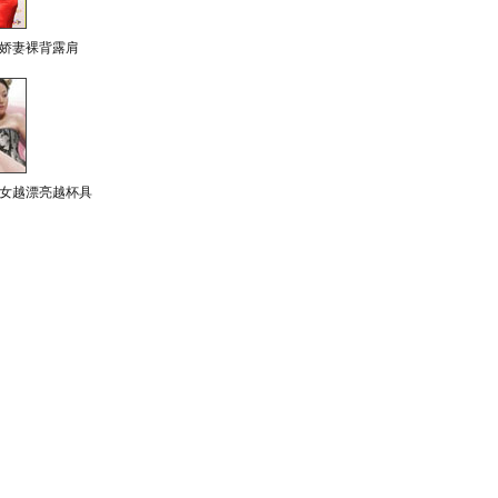
娇妻裸背露肩
女越漂亮越杯具