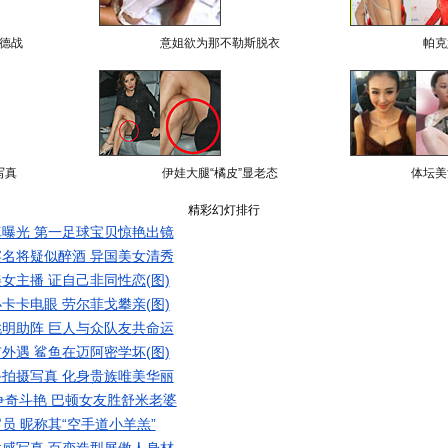
德战
意姐欲为那不勒斯脱衣
帕克
写真
伊娃大腿“橘皮”显老态
体坛美
精彩幻灯排行
曝光 第一足球宝贝惊艳出镜
名将疑似醉酒 异国美女清秀
女主播 证自己非同性恋(图)
卡卡电眼 劳尔菲戈攀亲(图)
明助阵 巨人与众队友共命运
外遇 鲨鱼在迈阿密学坏(图)
拍摄写真 化身贵族唯美华丽
争奇斗艳 巴顿女友胜舒米老婆
员 昵称其“空手道小羊羔”