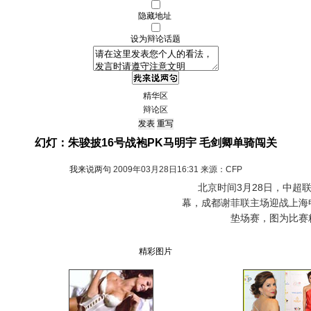
隐藏地址
设为辩论话题
精华区
辩论区
幻灯：朱骏披16号战袍PK马明宇 毛剑卿单骑闯关
我来说两句
2009年03月28日16:31 来源：CFP
北京时间3月28日，中超联
幕，成都谢菲联主场迎战上海
垫场赛，图为比赛
精彩图片