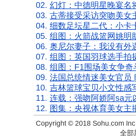
02.
幻灯：中德明星晚宴名
03.
古蒂接受采访突吻美女主
04.
细数足坛星二代：小卡卡
05.
组图：火箭战篮网姚明
06.
奥尼尔妻子：我没有外遇
07.
组图：英国羽球选手拍
08.
组图：F1围场美女争奇
09.
法国总统情迷美女官员 
10.
吉林篮球宝贝小文性感
11.
连载：强吻阿娇阿sa元
12.
图集：央视体育美女主
Copyright © 2018 Sohu.com In
全部