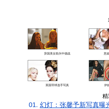
异国美女助兴中德战
意
英国羽球选手写真
伊
精
01.
幻灯：张馨予新写真曝