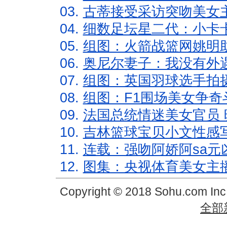
03.
古蒂接受采访突吻美女主
04.
细数足坛星二代：小卡卡
05.
组图：火箭战篮网姚明
06.
奥尼尔妻子：我没有外遇
07.
组图：英国羽球选手拍
08.
组图：F1围场美女争奇
09.
法国总统情迷美女官员 
10.
吉林篮球宝贝小文性感
11.
连载：强吻阿娇阿sa元
12.
图集：央视体育美女主
Copyright © 2018 Sohu.com In
全部