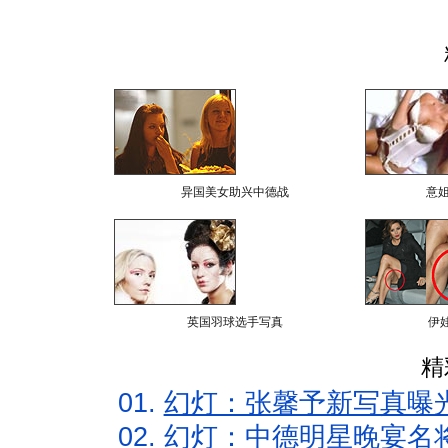
异国美女助兴中德战
意
英国羽球选手写真
伊
精
01.
幻灯：张馨予新写真曝
02.
幻灯：中德明星晚宴名