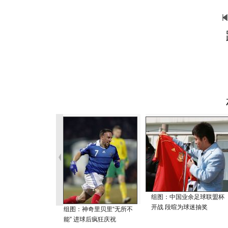
组图：中国业余足球联盟杯
开战 段暄为球迷抽奖
组图：神奇里贝里“无所不
能” 进球后疯狂庆祝