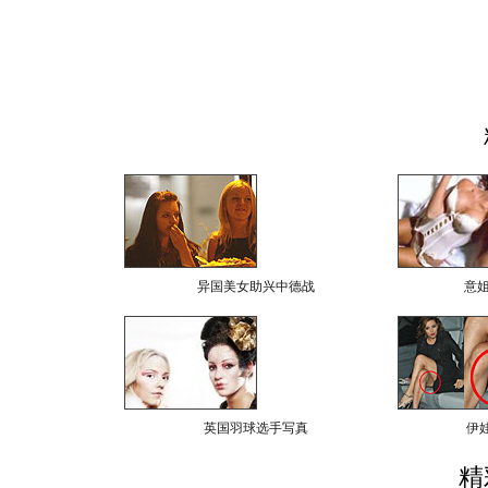
异国美女助兴中德战
意
英国羽球选手写真
伊
精