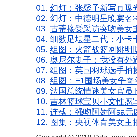
01.
幻灯：张馨予新写真曝
02.
幻灯：中德明星晚宴名
03.
古蒂接受采访突吻美女主
04.
细数足坛星二代：小卡卡
05.
组图：火箭战篮网姚明
06.
奥尼尔妻子：我没有外遇
07.
组图：英国羽球选手拍
08.
组图：F1围场美女争奇
09.
法国总统情迷美女官员 
10.
吉林篮球宝贝小文性感
11.
连载：强吻阿娇阿sa元
12.
图集：央视体育美女主