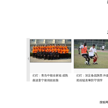
幻灯：青岛中能全家福 成熟
幻灯：深足备战陕西 外
曲波姜宁俊俏娃娃脸
抢凶猛袁琳防守强悍