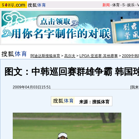
新闻
-
体育
-
S
-
娱乐
-
阿迪达斯搜狐体育
>
高尔夫
>
LPGA·亚巡赛·其他赛事
>
2009中
图文：中韩巡回赛群雄争霸 韩国
2009年04月03日15:51
[
我来
来源：搜狐体育