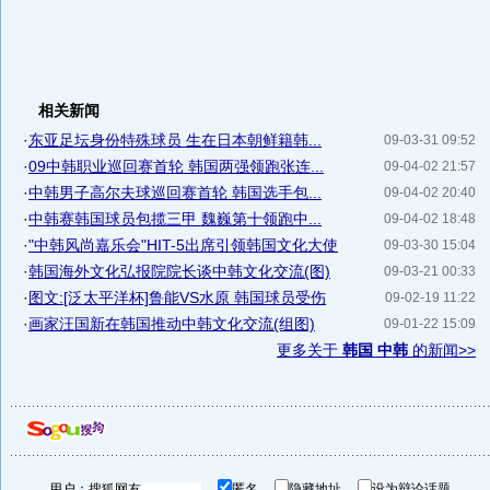
相关新闻
·
东亚足坛身份特殊球员 生在日本朝鲜籍韩...
09-03-31 09:52
·
09中韩职业巡回赛首轮 韩国两强领跑张连...
09-04-02 21:57
·
中韩男子高尔夫球巡回赛首轮 韩国选手包...
09-04-02 20:40
·
中韩赛韩国球员包揽三甲 魏巍第十领跑中...
09-04-02 18:48
·
"中韩风尚嘉乐会"HIT-5出席引领韩国文化大使
09-03-30 15:04
·
韩国海外文化弘报院院长谈中韩文化交流(图)
09-03-21 00:33
·
图文:[泛太平洋杯]鲁能VS水原 韩国球员受伤
09-02-19 11:22
·
画家汪国新在韩国推动中韩文化交流(组图)
09-01-22 15:09
更多关于
韩国 中韩
的新闻>>
用户：
匿名
隐藏地址
设为辩论话题