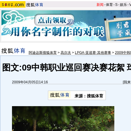
新闻
-
体育
-
S
-
娱乐
-
阿迪达斯搜狐体育
>
高尔夫
>
LPGA·亚巡赛·其他赛事
>
2009中
图文:09中韩职业巡回赛决赛花絮
2009年04月05日14:16
[
我来
来源：搜狐体育