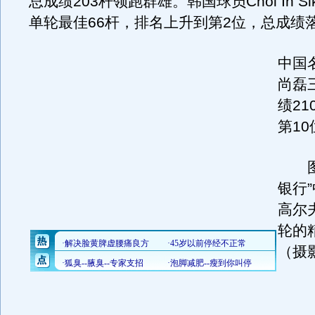
总成绩203杆领跑群雄。韩国球员Choi In S
单轮最佳66杆，排名上升到第2位，总成绩
中国
尚磊
绩2
第10
图为
银行
高尔
轮的
（摄