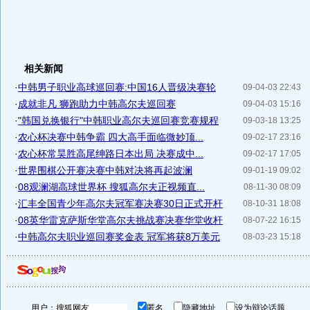
相关新闻
·
中韩男子职业高球巡回赛:中国16人晋级决赛轮
09-04-03 22:43
·
成就非凡 狮跑助力中韩高尔夫巡回赛
09-04-03 15:16
·
"韩国兑换银行"中韩职业高尔夫巡回赛竞赛规程
09-03-18 13:25
·
农心杯决赛中韩争霸 四大高手面临微妙顶...
09-02-17 23:16
·
农心杯常昊胜高尾绅路日本出局 决赛成中...
09-02-17 17:05
·
世界围棋公开赛决赛中韩对决将再起波澜
09-01-19 09:02
·
08观澜湖高球世界杯 搜狐高尔夫正视频直...
08-11-30 08:09
·
汇丰全国青少年高尔夫冠军赛决赛30日正式开杆
08-10-31 18:08
·
08英华雷克萨斯华堂高尔夫挑战赛决赛华堂收杆
08-07-22 16:15
·
中韩高尔夫职业巡回赛奖金表 冠军将获8万美元
08-03-23 15:18
用户：
匿名
隐藏地址
设为辩论话题