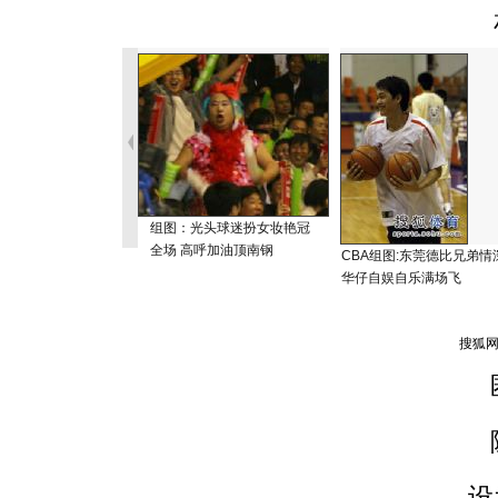
组图：光头球迷扮女妆艳冠
全场 高呼加油顶南钢
CBA组图:东莞德比兄弟情
华仔自娱自乐满场飞
设