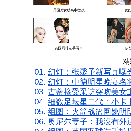
异国美女助兴中德战
意
英国羽球选手写真
伊
精
01.
幻灯：张馨予新写真曝
02.
幻灯：中德明星晚宴名
03.
古蒂接受采访突吻美女主
04.
细数足坛星二代：小卡卡
05.
组图：火箭战篮网姚明
06.
奥尼尔妻子：我没有外遇