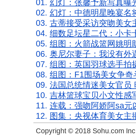
01.
幻灯：张馨予新写真曝
02.
幻灯：中德明星晚宴名
03.
古蒂接受采访突吻美女主
04.
细数足坛星二代：小卡卡
05.
组图：火箭战篮网姚明
06.
奥尼尔妻子：我没有外遇
07.
组图：英国羽球选手拍
08.
组图：F1围场美女争奇
09.
法国总统情迷美女官员 
10.
吉林篮球宝贝小文性感
11.
连载：强吻阿娇阿sa元
12.
图集：央视体育美女主
Copyright © 2018 Sohu.com In