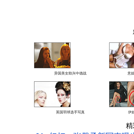
异国美女助兴中德战
意
英国羽球选手写真
伊
精