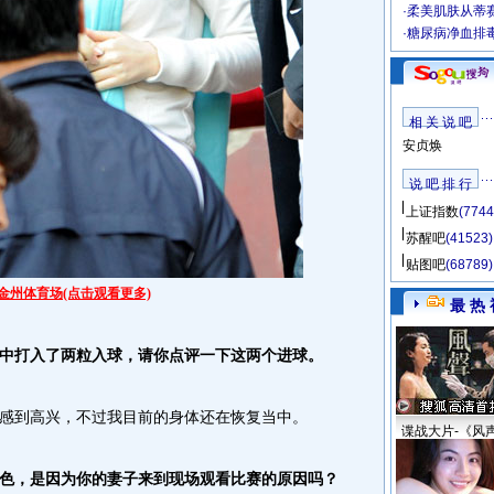
·
柔美肌肤从蒂
·
糖尿病净血排
相 关 说 吧
安贞焕
说 吧 排 行
上证指数
(7744
苏醒吧
(41523)
贴图吧
(68789)
金州体育场(点击观看更多)
最 热 
打入了两粒入球，请你点评一下这两个进球。
到高兴，不过我目前的身体还在恢复当中。
谍战大片-《风
，是因为你的妻子来到现场观看比赛的原因吗？