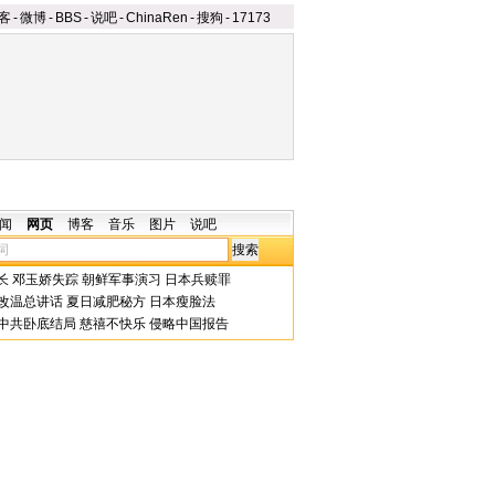
客
-
微博
-
BBS
-
说吧
-
ChinaRen
-
搜狗
-
17173
闻
网页
博客
音乐
图片
说吧
长
邓玉娇失踪
朝鲜军事演习
日本兵赎罪
改温总讲话
夏日减肥秘方
日本瘦脸法
中共卧底结局
慈禧不快乐
侵略中国报告