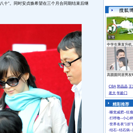
八十”。同时安贞焕希望在三个月合同期结束后继
中学生乘直升机
高圆圆同居男友
CBA
郭晶晶
王
老大
年龄门
精彩推荐
·
睡觉减肥--狂瘦
·
打呼噜--小心猝
·
世界名表“1折
·
结石--结石病-