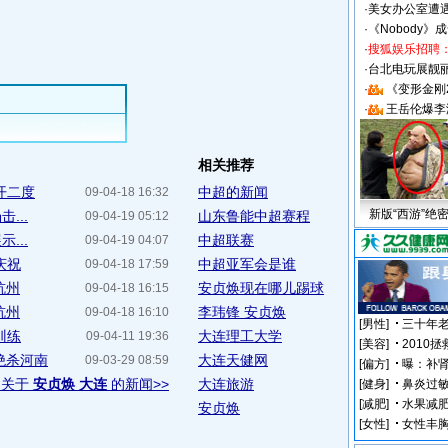
·
美女办公室遭
·
《Nobody》
·
搜狐娱乐招聘
·
台北电玩展靓丽S
·
《变形金刚
·
王岳伦爆李
相关推荐
梅开二度
中超的新闻
09-04-18 16:32
新版“西游”绝
...
山东鲁能中超赛程
09-04-19 05:12
...
中超联赛
09-04-19 04:07
庆祝
中超亚军会是谁
09-04-18 17:59
杭州
安贞焕现在哪儿踢球
09-04-18 16:15
杭州
李玮锋 安贞焕
09-04-18 16:10
训练
大连理工大学
09-04-11 19:36
绝杀河南
大连天健网
09-03-29 08:59
多关于
安贞焕 大连
的新闻>>
大连旅游
安贞焕