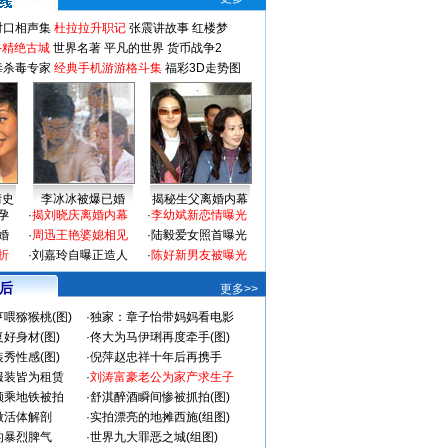
对口相声集
杜拉拉升职记
张震讲故事
红楼梦
-精绝古城
世界名著
平凡的世界
货币战争2
毒杀毒专家
经典手机游游格斗集
福彩3D走势图
情史
李冰冰被爆已婚
揭秘生父离婚内幕
孕
·
揭刘晓庆离婚内幕
·
李幼斌新恋情曝光
婚
·
周迅王艳婆媳相见
·
陆毅爱女照首曝光
折
·
刘嘉玲自曝正造人
·
陈好新男友被曝光
 后
更多>>
喂猕猴桃(图)
·
独家：章子怡带妈妈看电影
好身材(图)
·
佟大为马伊琍再度牵手(图)
秀性感(图)
·
倪萍赵忠祥十年后再携手
服装皆为租赁
·
刘涛富豪老公为家产求生子
颜乘地铁被拍
·
舒淇醉酒瞬间惨被抓拍(图)
做活体解剖
·
实拍漂亮的地摊西施(组图)
的暴烈脾气
·
世界九大罪恶之城(组图)