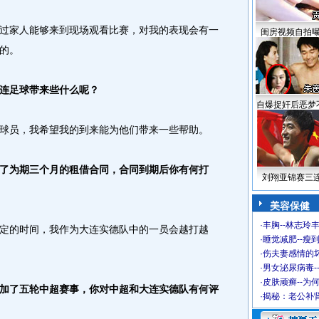
家人能够来到现场观看比赛，对我的表现会有一
闺房视频自拍
的。
连足球带来些什么呢？
自爆捉奸后恶梦
员，我希望我的到来能为他们带来一些帮助。
为期三个月的租借合同，合同到期后你有何打
刘翔亚锦赛三
美容保健
·
丰胸--林志玲
的时间，我作为大连实德队中的一员会越打越
·
睡觉减肥--瘦到
·
伤夫妻感情的
·
男女泌尿病毒-
·
皮肤顽癣--为
了五轮中超赛事，你对中超和大连实德队有何评
·
揭秘：老公补肾