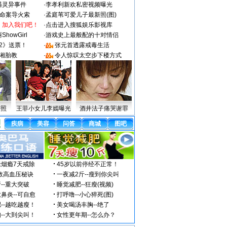
遇灵异事件
·
李孝利新欢私密视频曝光
成命案导火索
·
孟庭苇可爱儿子最新照(图)
：加入我们吧！
·
点击进入搜狐娱乐影视库
howGirl
·
游戏史上最般配的十对情侣
2》送票！
·
张元首透露戒毒生活
湘胎教
·
令人惊叹太空步下楼方式
密照
王菲小女儿李嫣曝光
酒井法子痛哭谢罪