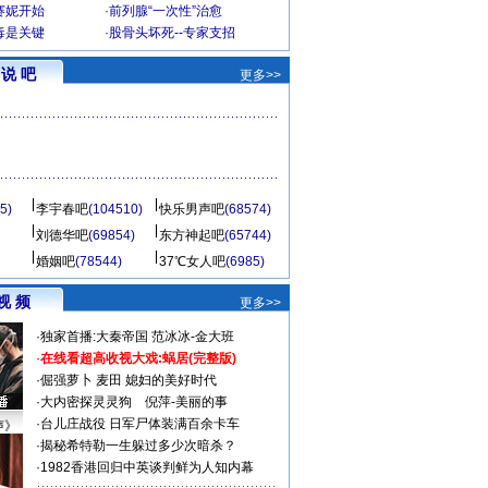
赛妮开始
·
前列腺“一次性”治愈
毒是关键
·
股骨头坏死--专家支招
说 吧
更多>>
5)
李宇春吧
(104510)
快乐男声吧
(68574)
刘德华吧
(69854)
东方神起吧
(65744)
婚姻吧
(78544)
37℃女人吧
(6985)
视 频
更多>>
·
独家首播:大秦帝国
范冰冰-金大班
·
在线看超高收视大戏:
蜗居(完整版)
·
倔强萝卜
麦田
媳妇的美好时代
·
大内密探灵灵狗
倪萍-美丽的事
·
台儿庄战役 日军尸体装满百余卡车
声》
·
揭秘希特勒一生躲过多少次暗杀？
·
1982香港回归中英谈判鲜为人知内幕