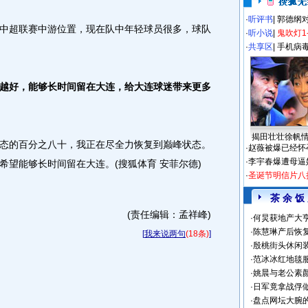
·
听评书
|
郭德纲
超联赛中游位置，现在队中年轻球员很多，球队
·
听小说
|
鬼吹灯1
·
共享区
|
手机病
好，能够长时间留在大连，给大连球迷带来更多
揭田壮壮徐帆
的百分之八十，我正在尽全力恢复到巅峰状态。
·
赵薇被爆已经怀
·
李宇春爆遭母逼
希望能够长时间留在大连。(搜狐体育 安菲尔德)
·
圣诞节明信片八
茶 余 饭
(责任编辑：孟祥峰)
·
何炅获地产大亨
·
陈慧琳产后恢复
[
我来说两句
(18条)
]
·
殷桃街头休闲装
·
范冰冰红地毯
·
姚晨与老公素
·
日军竟拿战俘
·
盘点网坛大腕