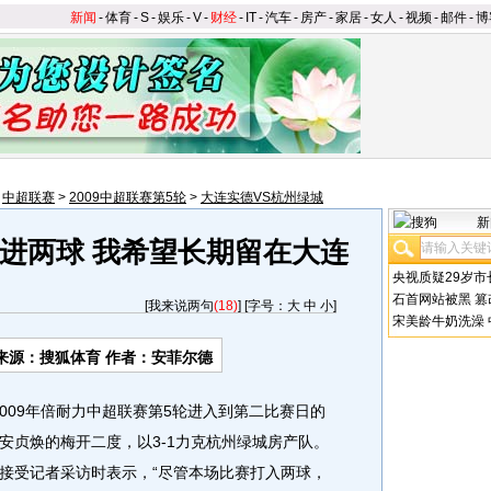
新闻
-
体育
-
S
-
娱乐
-
V
-
财经
-
IT
-
汽车
-
房产
-
家居
-
女人
-
视频
-
邮件
-
博
>
中超联赛
>
2009中超联赛第5轮
>
大连实德VS杭州绿城
新
进两球 我希望长期留在大连
央视质疑29岁市
石首网站被黑
篡
[
我来说两句
(18)
] [字号：
大
中
小
]
宋美龄牛奶洗澡
来源：
搜狐体育
作者：安菲尔德
2009年倍耐力中超联赛第5轮进入到第二比赛日的
安贞焕的梅开二度，以3-1力克杭州绿城房产队。
接受记者采访时表示，“尽管本场比赛打入两球，