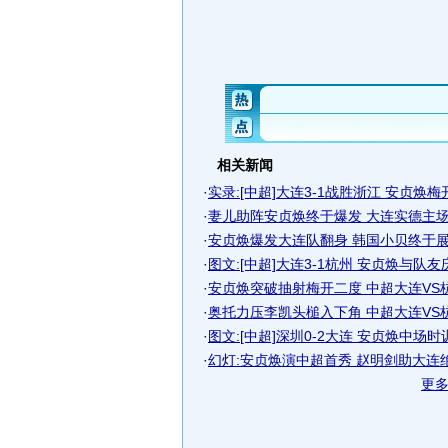
相关新闻
·
实录:[中超]大连3-1战胜浙江 安贞焕
·
妻儿助阵安贞焕终于爆发 大连实德主场击
·
安贞焕爆发大连队翻身 韩国小贝终于展示
·
图文:[中超]大连3-1杭州 安贞焕与队友
·
安贞焕突破抽射梅开二度 中超大连VS
·
奥托力压李凯头槌入下角 中超大连VS
·
图文:[中超]深圳0-2大连 安贞焕中场时
·
幻灯:安贞焕演中超首秀 赵明剑助大连
更