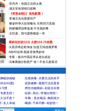
·
宋丹丹：张国立活得太累
·
满文军有望明日获释
曝光
·
《变形金刚2》送电影票！
·
李湘王岳伦恩爱待产
·
黎姿怀孕大肚照曝光 月用30万安胎
·
阿娇懒理冠希返港:不关我的事
·
古巨基：我与霆锋都是一哥
不断
·
斯科拉狂砍22分 火箭104-79灰熊
·
火箭弃将赴欧淘金 扣篮王转战俄罗斯
·
NBA5佳球-朗多背身秀妙传
·
专家：振兴中国足球从老头抓起
连冠
·
马琳离婚分割房产 张一不舍几度落泪
丰胸秘诀揭秘
·
生殖病毒--夫妻生活的杀手
你尖叫(图)
·
皮肤顽癣--最新疗法抗复发
坏习惯
·
男性功能障碍--别盲目补肾
-专家支招！
·
祛斑--美白--李湘出绝招！
何久治不愈？
·
丰胸：美女喝汤--胸部就大
--女人幸福
·
喝酒--千杯不醉--有妙招！
更多>>