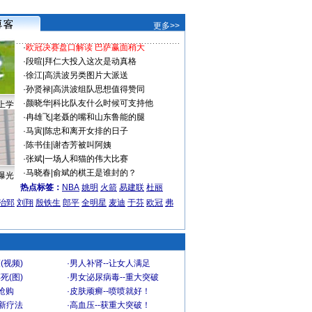
更多>>
·
欧冠决赛盘口解读 巴萨赢面稍大
·
段暄
|
拜仁大投入这次是动真格
·
徐江
|
高洪波另类图片大派送
·
孙贤禄
|
高洪波组队思想值得赞同
·
颜晓华
|
科比队友什么时候可支持他
上学
·
冉雄飞
|
老聂的嘴和山东鲁能的腿
·
马寅
|
陈忠和离开女排的日子
·
陈书佳
|
谢杏芳被叫阿姨
·
张斌
|
一场人和猫的伟大比赛
·
马晓春
|
俞斌的棋王是谁封的？
曝光
热点标签：
NBA
姚明
火箭
易建联
杜丽
治郅
刘翔
殷铁生
郎平
全明星
麦迪
于芬
欧冠
弗
(视频)
·
男人补肾--让女人满足
死(图)
·
男女泌尿病毒--重大突破
”抢购
·
皮肤顽癣--喷喷就好！
-新疗法
·
高血压--获重大突破！