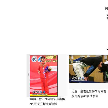
组图：射击世界杯朱启南晋
级决赛 赛后表情多变
组图：射击世界杯朱启南摘
银 撅嘴捂脸难掩遗憾