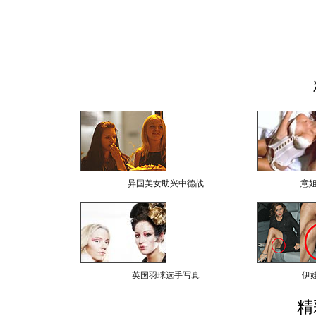
异国美女助兴中德战
意
英国羽球选手写真
伊
精