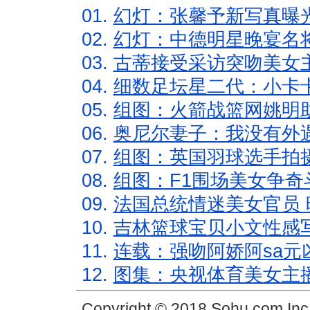
01.
幻灯：张馨予新写真曝
02.
幻灯：中德明星晚宴名
03.
古蒂接受采访突吻美女主
04.
细数足坛星二代：小卡卡
05.
组图：火箭战篮网姚明
06.
奥尼尔妻子：我没有外遇
07.
组图：英国羽球选手拍
08.
组图：F1围场美女争奇
09.
法国总统情迷美女官员 
10.
吉林篮球宝贝小文性感
11.
连载：强吻阿娇阿sa元
12.
图集：央视体育美女主
Copyright © 2018 Sohu.com In