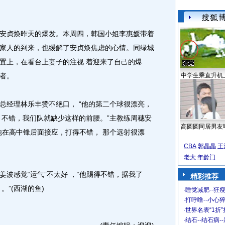
贞焕昨天的爆发。本周四，韩国小姐李惠媛带着
家人的到来，也缓解了安贞焕焦虑的心情。同绿城
置上，在看台上妻子的注视 着迎来了自己的爆
者。
中学生乘直升机
经理林乐丰赞不绝口， “他的第二个球很漂亮，
 不错，我们队就缺少这样的前腰。”主教练周穗安
高圆圆同居男友
“他在高中锋后面接应，打得不错， 那个远射很漂
CBA
郭晶晶
王
老大
年龄门
感觉“运气”不太好 ，“他踢得不错，据我了
精彩推荐
。”(西湖的鱼)
·
睡觉减肥--狂瘦
·
打呼噜--小心猝
·
世界名表“1折
·
结石--结石病-