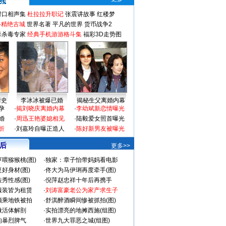
对口相声集
杜拉拉升职记
张震讲故事
红楼梦
-精绝古城
世界名著
平凡的世界
货币战争2
毒杀毒专家
经典手机游游格斗集
福彩3D走势图
情史
李冰冰被爆已婚
揭秘生父离婚内幕
孕
·
揭刘晓庆离婚内幕
·
李幼斌新恋情曝光
婚
·
周迅王艳婆媳相见
·
陆毅爱女照首曝光
折
·
刘嘉玲自曝正造人
·
陈好新男友被曝光
 后
更多>>
喂猕猴桃(图)
·
独家：章子怡带妈妈看电影
好身材(图)
·
佟大为马伊琍再度牵手(图)
秀性感(图)
·
倪萍赵忠祥十年后再携手
服装皆为租赁
·
刘涛富豪老公为家产求生子
颜乘地铁被拍
·
舒淇醉酒瞬间惨被抓拍(图)
做活体解剖
·
实拍漂亮的地摊西施(组图)
的暴烈脾气
·
世界九大罪恶之城(组图)