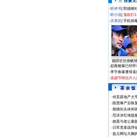
·
听评书
|
郭德纲
·
听小说
|
鬼吹灯1
·
共享区
|
手机病
揭田壮壮徐帆
·
赵薇被爆已经怀
·
李宇春爆遭母逼
·
圣诞节明信片八
茶 余 饭
·
何炅获地产大亨
·
陈慧琳产后恢复
·
殷桃街头休闲装
·
范冰冰红地毯
·
姚晨与老公素
·
日军竟拿战俘
·
盘点网坛大腕