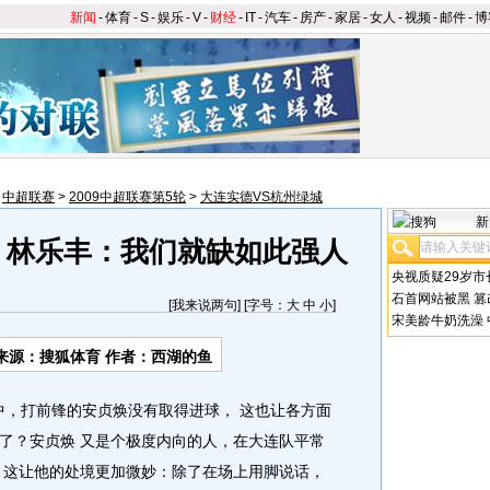
新闻
-
体育
-
S
-
娱乐
-
V
-
财经
-
IT
-
汽车
-
房产
-
家居
-
女人
-
视频
-
邮件
-
博
>
中超联赛
>
2009中超联赛第5轮
>
大连实德VS杭州绿城
新
 林乐丰：我们就缺如此强人
央视质疑29岁市
石首网站被黑
篡
[
我来说两句
] [字号：
大
中
小
]
宋美龄牛奶洗澡
来源：
搜狐体育
作者：西湖的鱼
，打前锋的安贞焕没有取得进球， 这也让各方面
了？安贞焕 又是个极度内向的人，在大连队平常
，这让他的处境更加微妙：除了在场上用脚说话，