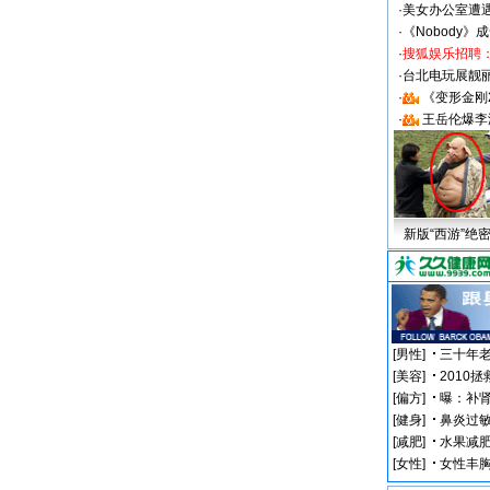
·
美女办公室遭
·
《Nobody》
·
搜狐娱乐招聘
·
台北电玩展靓丽S
·
《变形金刚
·
王岳伦爆李
新版“西游”绝