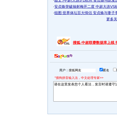
·
图文:[中超]大连3-1杭州 安贞焕与队友
·
安贞焕突破抽射梅开二度 中超大连VS
·
组图:世界体坛百大情侣 安贞焕与妻子
更多
搜狐-中超联赛数据库上线
用户：
匿名
*搜狗拼音输入法，中文处理专家>>