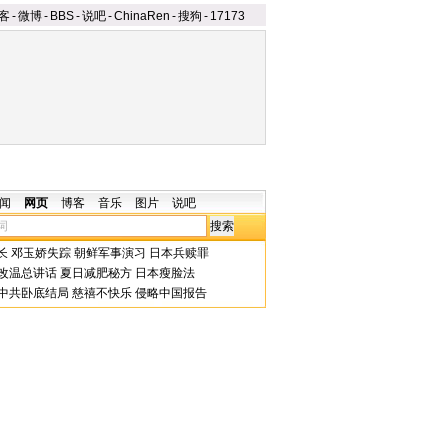
客
-
微博
-
BBS
-
说吧
-
ChinaRen
-
搜狗
-
17173
闻
网页
博客
音乐
图片
说吧
长
邓玉娇失踪
朝鲜军事演习
日本兵赎罪
改温总讲话
夏日减肥秘方
日本瘦脸法
中共卧底结局
慈禧不快乐
侵略中国报告