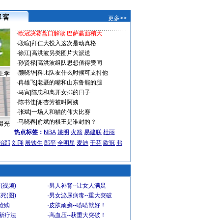
更多>>
·
欧冠决赛盘口解读 巴萨赢面稍大
·
段暄
|
拜仁大投入这次是动真格
·
徐江
|
高洪波另类图片大派送
·
孙贤禄
|
高洪波组队思想值得赞同
·
颜晓华
|
科比队友什么时候可支持他
上学
·
冉雄飞
|
老聂的嘴和山东鲁能的腿
·
马寅
|
陈忠和离开女排的日子
·
陈书佳
|
谢杏芳被叫阿姨
·
张斌
|
一场人和猫的伟大比赛
·
马晓春
|
俞斌的棋王是谁封的？
曝光
热点标签：
NBA
姚明
火箭
易建联
杜丽
治郅
刘翔
殷铁生
郎平
全明星
麦迪
于芬
欧冠
弗
(视频)
·
男人补肾--让女人满足
死(图)
·
男女泌尿病毒--重大突破
”抢购
·
皮肤顽癣--喷喷就好！
-新疗法
·
高血压--获重大突破！