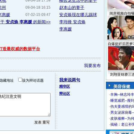
庆祝
柳云龙生活中的妻子
09-04-18 17:59
杭州
赵本山的妻子
09-04-18 16:15
闺房视频自拍
李惠媛
安贞焕现在哪儿踢球
07-02-15 09:47
关于
安贞焕 李惠媛
的新闻>>
李玮锋 安贞焕
李惠媛
自爆捉奸后恶梦
 打造最权威的数据平台
我要发布
刘翔亚锦赛三
我来说两句
隐藏地址
设为辩论话题
美容保健
精华区
辩论区
·
丰胸--林志玲
·
睡觉减肥--瘦到
·
伤夫妻感情的
·
男女泌尿病毒-
·
皮肤顽癣--为
·
揭秘：老公补肾