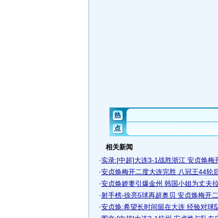
相关新闻
·
实录:[中超]大连3-1战胜浙江 安贞焕
·
安贞焕梅开二度大连完胜 八冠王44轮后终
·
安贞焕娇妻引爆金州 韩国小姐为丈夫拉票(
·
射手榜-徐亮5球再超奥贝 安贞焕梅开二度(
·
安贞焕:希望长时间留在大连 经验对球