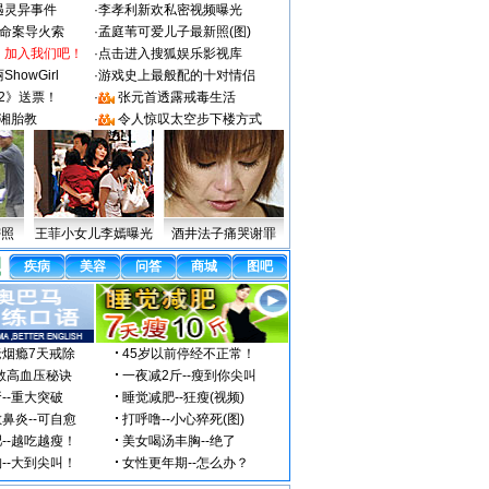
遇灵异事件
·
李孝利新欢私密视频曝光
成命案导火索
·
孟庭苇可爱儿子最新照(图)
：加入我们吧！
·
点击进入搜狐娱乐影视库
howGirl
·
游戏史上最般配的十对情侣
2》送票！
·
张元首透露戒毒生活
湘胎教
·
令人惊叹太空步下楼方式
密照
王菲小女儿李嫣曝光
酒井法子痛哭谢罪