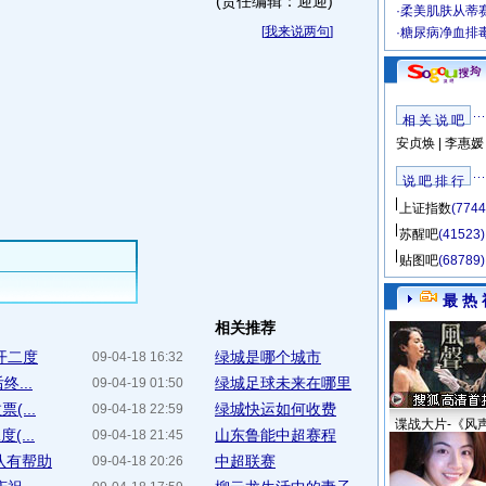
(责任编辑：迎迎)
·
柔美肌肤从蒂
[
我来说两句
]
·
糖尿病净血排
相 关 说 吧
安贞焕
|
李惠媛
说 吧 排 行
上证指数
(7744
苏醒吧
(41523)
贴图吧
(68789)
最 热 
相关推荐
梅开二度
绿城是哪个城市
09-04-18 16:32
...
绿城足球未来在哪里
09-04-19 01:50
...
绿城快运如何收费
09-04-18 22:59
谍战大片-《风
...
山东鲁能中超赛程
09-04-18 21:45
队有帮助
中超联赛
09-04-18 20:26