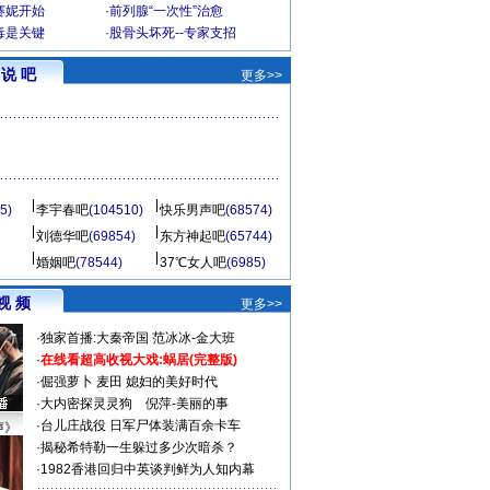
赛妮开始
·
前列腺“一次性”治愈
毒是关键
·
股骨头坏死--专家支招
说 吧
更多>>
5)
李宇春吧
(104510)
快乐男声吧
(68574)
刘德华吧
(69854)
东方神起吧
(65744)
婚姻吧
(78544)
37℃女人吧
(6985)
视 频
更多>>
·
独家首播:大秦帝国
范冰冰-金大班
·
在线看超高收视大戏:
蜗居(完整版)
·
倔强萝卜
麦田
媳妇的美好时代
·
大内密探灵灵狗
倪萍-美丽的事
·
台儿庄战役 日军尸体装满百余卡车
声》
·
揭秘希特勒一生躲过多少次暗杀？
·
1982香港回归中英谈判鲜为人知内幕