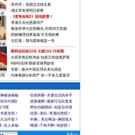
·
宋丹丹：张国立活得太累
·
满文军有望明日获释
曝光
·
《变形金刚2》送电影票！
·
李湘王岳伦恩爱待产
·
黎姿怀孕大肚照曝光 月用30万安胎
·
阿娇懒理冠希返港:不关我的事
·
古巨基：我与霆锋都是一哥
不断
·
斯科拉狂砍22分 火箭104-79灰熊
·
火箭弃将赴欧淘金 扣篮王转战俄罗斯
·
NBA5佳球-朗多背身秀妙传
·
专家：振兴中国足球从老头抓起
连冠
·
马琳离婚分割房产 张一不舍几度落泪
丰胸秘诀揭秘
·
生殖病毒--夫妻生活的杀手
你尖叫(图)
·
皮肤顽癣--最新疗法抗复发
坏习惯
·
男性功能障碍--别盲目补肾
-专家支招！
·
祛斑--美白--李湘出绝招！
何久治不愈？
·
丰胸：美女喝汤--胸部就大
--女人幸福
·
喝酒--千杯不醉--有妙招！
更多>>