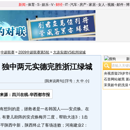
新闻
-
体育
-
S
-
娱乐
-
V
-
财经
-
IT
-
汽车
-
房产
-
家居
-
女人
-
视频
-
邮件
-
博
>
中超联赛
>
2009中超联赛第5轮
>
大连实德VS杭州绿城
新
 独中两元实德完胜浙江绿城
央视质疑29岁市
石首网站被黑
篡
[
我来说两句
] [字号：
大
中
小
]
宋美龄牛奶洗澡
来源：
四川在线-华西都市报
想到的是，拯救者是一名韩国人——安贞焕。在
，有妻儿助阵的安贞焕梅开二度，帮助大连3：1击
0平陕西中新，陕西终止了客场连败；河南建业2：