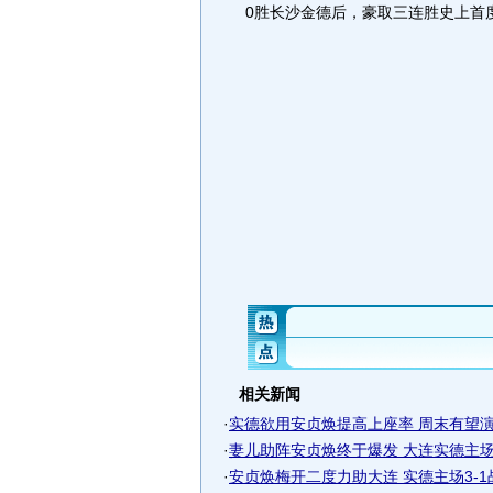
0胜长沙金德后，豪取三连胜史上首
相关新闻
·
实德欲用安贞焕提高上座率 周末有望演中
·
妻儿助阵安贞焕终于爆发 大连实德主场击
·
安贞焕梅开二度力助大连 实德主场3-