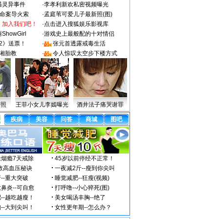
遇灵异事件
·
李孝利新欢私密视频曝光
成命案导火索
·
孟庭苇可爱儿子最新照(图)
：加入我们吧！
·
点击进入搜狐娱乐影视库
howGirl
·
游戏史上最般配的十对情侣
2》送票！
·
张元首透露戒毒生活
湘胎教
·
令人惊叹太空步下楼方式
密照
王菲小女儿李嫣曝光
酒井法子痛哭谢罪