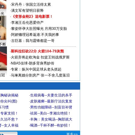
·
宋丹丹：张国立活得太累
·
满文军有望明日获释
曝光
·
《变形金刚2》送电影票！
·
李湘王岳伦恩爱待产
·
黎姿怀孕大肚照曝光 月用30万安胎
·
阿娇懒理冠希返港:不关我的事
·
古巨基：我与霆锋都是一哥
不断
·
斯科拉狂砍22分 火箭104-79灰熊
·
火箭弃将赴欧淘金 扣篮王转战俄罗斯
·
NBA5佳球-朗多背身秀妙传
·
专家：振兴中国足球从老头抓起
连冠
·
马琳离婚分割房产 张一不舍几度落泪
丰胸秘诀揭秘
·
生殖病毒--夫妻生活的杀手
你尖叫(图)
·
皮肤顽癣--最新疗法抗复发
坏习惯
·
男性功能障碍--别盲目补肾
-专家支招！
·
祛斑--美白--李湘出绝招！
何久治不愈？
·
丰胸：美女喝汤--胸部就大
--女人幸福
·
喝酒--千杯不醉--有妙招！
更多>>