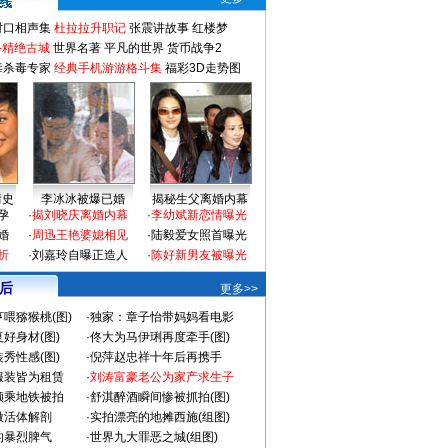
对口相声集
杜拉拉升职记
张震讲故事
红楼梦
-精绝古城
世界名著
平凡的世界
货币战争2
毒杀毒专家
经典手机游游格斗集
福彩3D走势图
情史
李冰冰被爆已婚
揭秘生父离婚内幕
孕
·
揭刘晓庆离婚内幕
·
李幼斌新恋情曝光
婚
·
周迅王艳婆媳相见
·
陆毅爱女照首曝光
折
·
刘嘉玲自曝正造人
·
陈好新男友被曝光
 后
更多>>
喂猕猴桃(图)
·
独家：章子怡带妈妈看电影
好身材(图)
·
佟大为马伊琍再度牵手(图)
秀性感(图)
·
倪萍赵忠祥十年后再携手
服装皆为租赁
·
刘涛富豪老公为家产求生子
颜乘地铁被拍
·
舒淇醉酒瞬间惨被抓拍(图)
做活体解剖
·
实拍漂亮的地摊西施(组图)
的暴烈脾气
·
世界九大罪恶之城(组图)