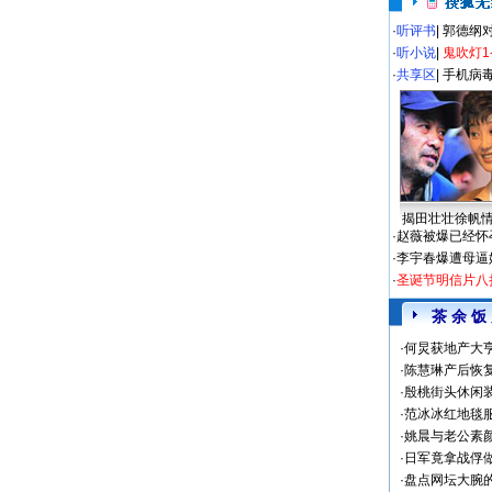
·
听评书
|
郭德纲
·
听小说
|
鬼吹灯1
·
共享区
|
手机病
揭田壮壮徐帆
·
赵薇被爆已经怀
·
李宇春爆遭母逼
·
圣诞节明信片八
茶 余 饭
·
何炅获地产大亨
·
陈慧琳产后恢复
·
殷桃街头休闲装
·
范冰冰红地毯
·
姚晨与老公素
·
日军竟拿战俘
·
盘点网坛大腕