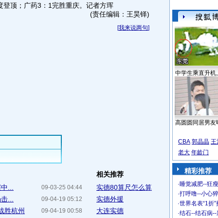
度登顶；广药3：1完胜重庆。
记者方珲
(责任编辑：王昊铎)
[
我来说两句
]
中学生乘直升机
高圆圆同居男友
CBA
郭晶晶
王
老大
年龄门
精彩推荐
相关推荐
·
睡觉减肥--狂瘦
...
实德80算尺怎么算
09-03-25 04:44
·
打呼噜--小心猝
...
实德外援
09-04-19 05:12
·
世界名表“1折
1战胜杭州
大连实德
09-04-19 00:58
·
结石--结石病-