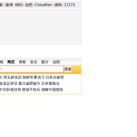
客
-
微博
-
BBS
-
说吧
-
ChinaRen
-
搜狗
-
17173
闻
网页
博客
音乐
图片
说吧
长
邓玉娇失踪
朝鲜军事演习
日本兵赎罪
改温总讲话
夏日减肥秘方
日本瘦脸法
中共卧底结局
慈禧不快乐
侵略中国报告