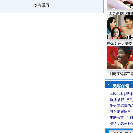
闺房视频自拍
自爆捉奸后恶梦
刘翔亚锦赛三
美容保健
·
丰胸--林志玲
·
睡觉减肥--瘦到
·
伤夫妻感情的
·
男女泌尿病毒-
·
皮肤顽癣--为
·
揭秘：老公补肾