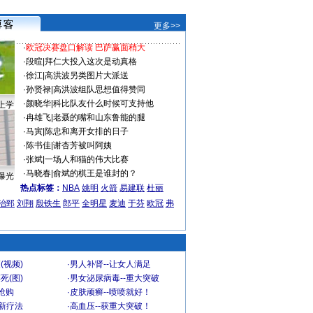
更多>>
·
欧冠决赛盘口解读 巴萨赢面稍大
·
段暄
|
拜仁大投入这次是动真格
·
徐江
|
高洪波另类图片大派送
·
孙贤禄
|
高洪波组队思想值得赞同
·
颜晓华
|
科比队友什么时候可支持他
上学
·
冉雄飞
|
老聂的嘴和山东鲁能的腿
·
马寅
|
陈忠和离开女排的日子
·
陈书佳
|
谢杏芳被叫阿姨
·
张斌
|
一场人和猫的伟大比赛
·
马晓春
|
俞斌的棋王是谁封的？
曝光
热点标签：
NBA
姚明
火箭
易建联
杜丽
治郅
刘翔
殷铁生
郎平
全明星
麦迪
于芬
欧冠
弗
(视频)
·
男人补肾--让女人满足
死(图)
·
男女泌尿病毒--重大突破
”抢购
·
皮肤顽癣--喷喷就好！
-新疗法
·
高血压--获重大突破！