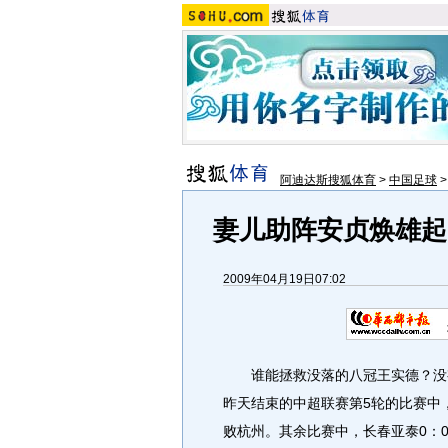
阿迪达斯搜狐体育
>
中国足球
妻儿助阵安贞焕雄起
2009年04月19日07:02
谁能拯救没落的八冠王实德？没有
昨天结束的中超联赛第5轮的比赛中
败杭州。其余比赛中，长春亚泰0：