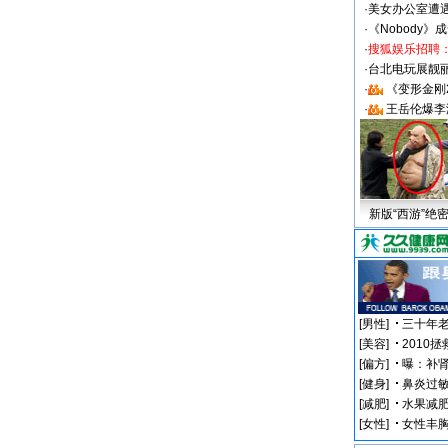
·
美女办公室遭
·
《Nobody》
·
搜狐娱乐招聘
·
台北电玩展靓丽S
·
《变形金刚
·
王岳伦爆李
新版“西游”绝