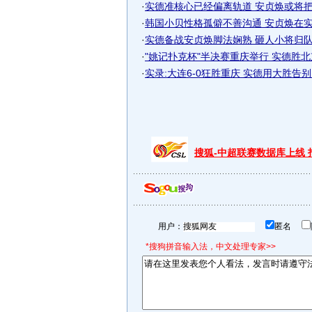
·
实德准核心已经偏离轨道 安贞焕或将把板
·
韩国小贝性格孤僻不善沟通 安贞焕在实德
·
实德备战安贞焕脚法娴熟 砸人小将归队参
·
"姚记扑克杯"半决赛重庆举行 实德胜
·
实录:大连6-0狂胜重庆 实德用大胜告别
搜狐-中超联赛数据库上线
用户：
匿名
*搜狗拼音输入法，中文处理专家>>