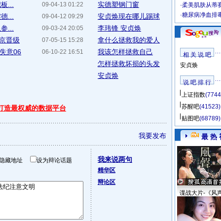
...
实德塑钢门窗
09-04-13 01:22
·
柔美肌肤从蒂
·
糖尿病净血排
...
安贞焕现在哪儿踢球
09-04-12 09:29
...
李玮锋 安贞焕
09-03-24 20:05
北京晋级
拿什么拯救我的爱人
07-05-15 15:28
失意06
我该怎样拯救自己
06-10-22 16:51
相 关 说 吧
怎样拯救坏损的头发
安贞焕
安贞焕
说 吧 排 行
上证指数
(7744
苏醒吧
(41523)
 打造最权威的数据平台
贴图吧
(68789)
我要发布
最 热 
我来说两句
隐藏地址
设为辩论话题
精华区
辩论区
谍战大片-《风