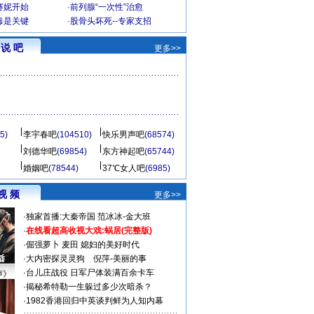
赛妮开始
·
前列腺“一次性”治愈
毒是关键
·
股骨头坏死--专家支招
说 吧
更多>>
5)
李宇春吧
(104510)
快乐男声吧
(68574)
刘德华吧
(69854)
东方神起吧
(65744)
婚姻吧
(78544)
37℃女人吧
(6985)
视 频
更多>>
·
独家首播:大秦帝国
范冰冰-金大班
·
在线看超高收视大戏:
蜗居(完整版)
·
倔强萝卜
麦田
媳妇的美好时代
·
大内密探灵灵狗
倪萍-美丽的事
·
台儿庄战役 日军尸体装满百余卡车
声》
·
揭秘希特勒一生躲过多少次暗杀？
·
1982香港回归中英谈判鲜为人知内幕