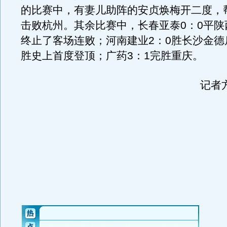
的比赛中，有妻儿助阵的安贞焕梅开二度，帮
击败杭州。其余比赛中，长春亚泰0：0平陕
终止了客场连败；河南建业2：0胜长沙金德
胜史上首度登顶；广药3：1完胜重庆。
记者