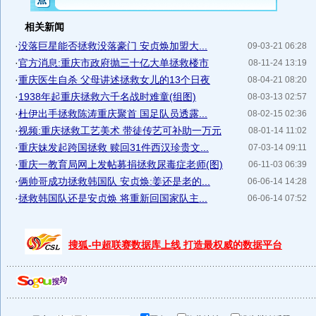
相关新闻
·
没落巨星能否拯救没落豪门 安贞焕加盟大...
09-03-21 06:28
·
官方消息:重庆市政府抛三十亿大单拯救楼市
08-11-24 13:19
·
重庆医生自杀 父母讲述拯救女儿的13个日夜
08-04-21 08:20
·
1938年起重庆拯救六千名战时难童(组图)
08-03-13 02:57
·
杜伊出手拯救陈涛重庆聚首 国足队员透露...
08-02-15 02:36
·
视频:重庆拯救工艺美术 带徒传艺可补助一万元
08-01-14 11:02
·
重庆妹发起跨国拯救 赎回31件西汉珍贵文...
07-03-14 09:11
·
重庆一教育局网上发帖募捐拯救尿毒症老师(图)
06-11-03 06:39
·
俩帅哥成功拯救韩国队 安贞焕:姜还是老的...
06-06-14 14:28
·
拯救韩国队还是安贞焕 将重新回国家队主...
06-06-14 07:52
搜狐-中超联赛数据库上线 打造最权威的数据平台