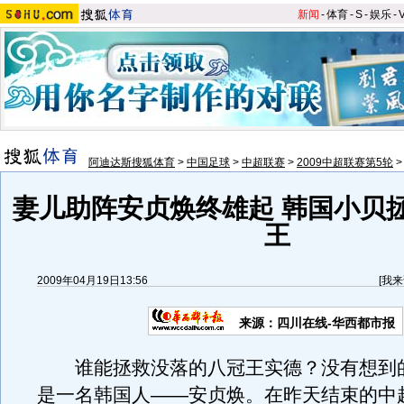
新闻
-
体育
-
S
-
娱乐
-
阿迪达斯搜狐体育
>
中国足球
>
中超联赛
>
2009中超联赛第5轮
妻儿助阵安贞焕终雄起 韩国小贝
王
2009年04月19日13:56
[
我来
来源：
四川在线-华西都市报
谁能拯救没落的八冠王实德？没有想到
是一名韩国人——安贞焕。在昨天结束的中