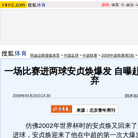
新闻
-
体育
-
S
-
娱乐
-
阿迪达斯搜狐体育
>
中国足球
>
中超联赛
>
2009中超联赛第5轮
一场比赛进两球安贞焕爆发 自曝
弃
2009年04月20日14:30
[
我来说
来源：
北京青年周刊
仿佛2002年世界杯时的安贞焕又回来了
进球，安贞焕迎来了他在中超的第一次大爆