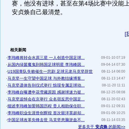
赛，他没有进球，甚至在第4场比赛中没能
安贞焕自己最清楚。
[
相关新闻
·
李玮峰将转会水原三星 一人创造中国足球...
09-01-10 07:19
·
从国内绿茵魔鬼到韩国足球明星 李玮峰因...
09-04-14 07:30
·
U19国青队失败催生一悲剧 足球元老马克坚辞世
08-11-14 06:00
·
马克坚一生守望中国足球 与外教结缘博客...
08-11-13 14:47
·
马克坚遗体告别仪式举行 惊现专属足球动...
08-11-20 11:11
·
李玮峰自曝遭申花雪藏原因 感谢球迷力挺...
08-12-25 08:08
·
马克坚追悼会在京举行 众名宿反思中国足...
08-11-20 02:43
·
细述李玮峰加盟韩国历程 贵人相助保住职...
09-01-12 09:31
·
李玮峰职业生涯曾创辉煌 首次留洋英超却...
09-01-09 10:25
·
中国足球改革先锋去世 马克坚患脑淤血不...
08-11-14 03:35
更多关于
安贞焕
的新闻>>