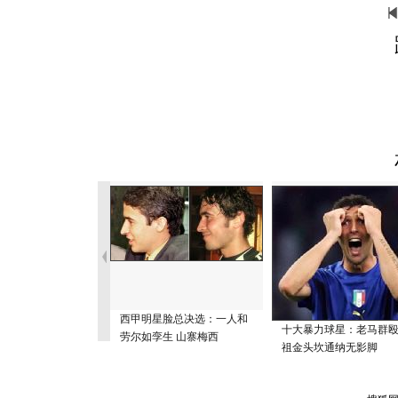
西甲明星脸总决选：一人和
十大暴力球星：老马群殴
劳尔如孪生 山寨梅西
祖金头坎通纳无影脚