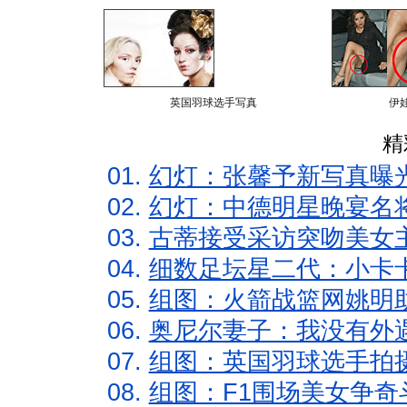
英国羽球选手写真
伊
精
01.
幻灯：张馨予新写真曝
02.
幻灯：中德明星晚宴名
03.
古蒂接受采访突吻美女主
04.
细数足坛星二代：小卡卡
05.
组图：火箭战篮网姚明
06.
奥尼尔妻子：我没有外遇
07.
组图：英国羽球选手拍
08.
组图：F1围场美女争奇