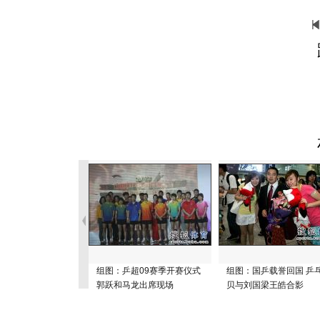
组图：乒超09赛季开赛仪式
组图：国乒载誉回国 乒
郭跃和马龙出席现场
贝与刘国梁王皓合影