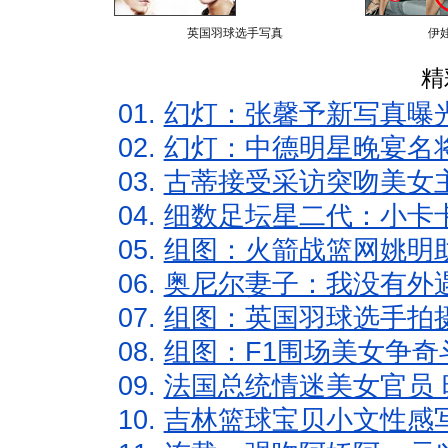
英国羽球选手写真
伊
精
01.
幻灯：张馨予新写真曝
02.
幻灯：中德明星晚宴名
03.
古蒂接受采访突吻美女主
04.
细数足坛星二代：小卡卡
05.
组图：火箭战篮网姚明
06.
奥尼尔妻子：我没有外遇
07.
组图：英国羽球选手拍
08.
组图：F1围场美女争奇
09.
法国总统情迷美女官员 
10.
吉林篮球宝贝小文性感