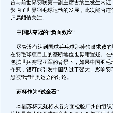
曾与前世界羽联第一副主席古纳兰发生内讧
影响了世界羽毛球运动的发展，此次能否连
归属颇值关注。
中国队夺冠的“负面效应”
尽管没有达到国球乒乓球那种独孤求败的
在羽毛球项目上的垄断地位也毋庸置疑。在
包揽世乒赛冠亚军的背景下，如果中国羽毛
夺冠，很可能引发中国队过于强大、影响羽
恐被“请”出奥运会的讨论。
苏杯作为“试金石”
本届苏杯无疑将从各方面检验广州的组织