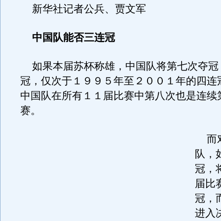
新华社记者公兵、贾文军
中国队能否三连冠
如果本届苏杯称雄，中国队将第七次夺冠
冠，仅次于１９９５年至２００１年的四连
中国队在所有１１届比赛中第八次也是连续
赛。
而对
队，
冠，
届比
冠，
进入