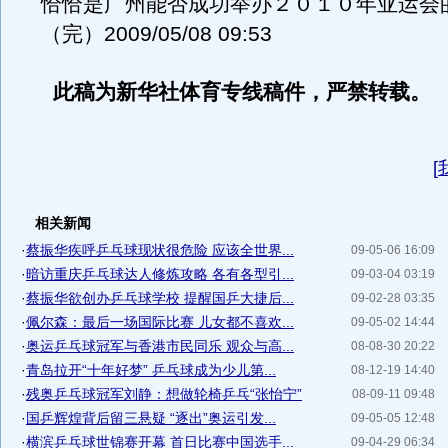
恰恰是广州能否成功举办２０１０年亚运会的
（完）2009/05/08 09:53
此稿为新华社体育专线稿件，严禁转载。
[
相关新闻
·
蔡振华疾呼乒乓球现状很危险 应该全世界...
09-05-06 16:09
·
暗访重庆乒乓球达人修炼攻略 各有各型引...
09-03-04 03:19
·
蔡振华欲创办乒乓球学校 提醒国乒大捷后...
09-02-28 03:35
·
佩尔森：最后一场国际比赛 儿女都不喜欢...
09-05-02 14:44
·
奥运乒乓球冠军与香港市民同乐 观众与高...
08-08-30 20:22
·
青岛拉开“十年好梦” 乒乓球成为少儿第...
08-12-19 14:40
·
残奥乒乓球冠军刘静：想做轮椅乒乓“张怡宁”
08-09-11 09:48
·
国乒辉煌背后留三悬疑 “逐出”奥运引发...
09-05-05 12:48
·
横滨乒乓球世锦赛开幕 首日比赛中国选手...
09-04-29 06:34