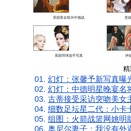
异国美女助兴中德战
意
英国羽球选手写真
伊
精
01.
幻灯：张馨予新写真曝
02.
幻灯：中德明星晚宴名
03.
古蒂接受采访突吻美女主
04.
细数足坛星二代：小卡卡
05.
组图：火箭战篮网姚明
06.
奥尼尔妻子：我没有外遇