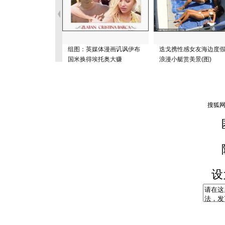
组图：英媒体漫画讥讽伊布
迭戈携性感女友海边度假
国米换得埃托奥大赚
浪漫小艇赏美景(图)
设